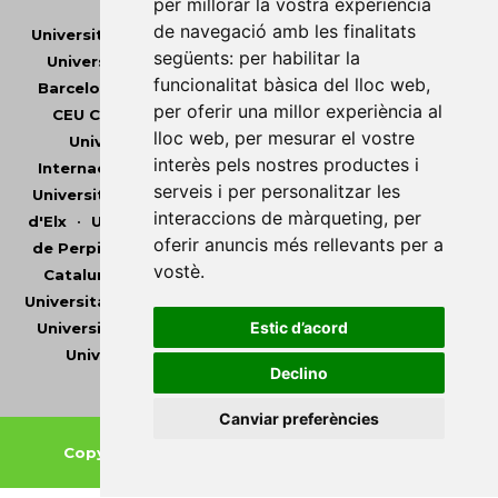
per millorar la vostra experiència
de navegació amb les finalitats
Universitat Abat Oliba CEU
•
Universitat d'Alacant
•
següents:
per habilitar la
Universitat d'Andorra
•
Universitat Autònoma de
funcionalitat bàsica del lloc web
,
Barcelona
•
Universitat de Barcelona
•
Universitat
per oferir una millor experiència al
CEU Cardenal Herrera
•
Universitat de Girona
•
lloc web
,
per mesurar el vostre
Universitat de les Illes Balears
•
Universitat
interès pels nostres productes i
Internacional de Catalunya
•
Universitat Jaume I
•
serveis i per personalitzar les
Universitat de Lleida
•
Universitat Miguel Hernández
interaccions de màrqueting
,
per
d'Elx
•
Universitat Oberta de Catalunya
•
Universitat
oferir anuncis més rellevants per a
de Perpinyà Via Domitia
•
Universitat Politècnica de
vostè
.
Catalunya
•
Universitat Politècnica de València
•
Universitat Pompeu Fabra
•
Universitat Ramon Llull
•
Estic d’acord
Universitat Rovira i Virgili
•
Universitat de Sàsser
•
Universitat de València
•
Universitat de Vic -
Declino
Universitat Central de Catalunya
Canviar preferències
Copyright © 2026
-
Xarxa Vives d'Universitats