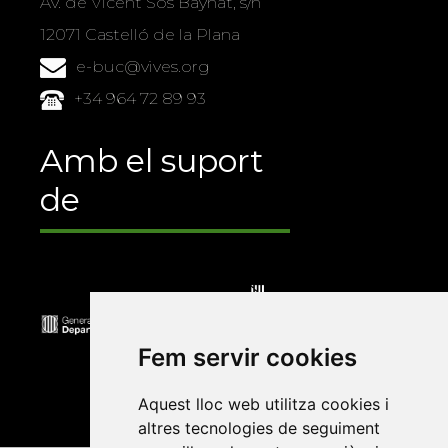
Av. de Vicent Sos Baynat, s/n
12071 Castelló de la Plana
e-buc@vives.org
+34 964 72 89 93
Amb el suport
de
Fem servir cookies
Aquest lloc web utilitza cookies i
altres tecnologies de seguiment