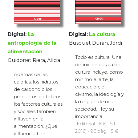
Digital:
La
Digital:
La cultura
antropología de la
Busquet Duran, Jordi
alimentación
Todo es cultura. Una
Guidonet Riera, Alícia
definición básica de
cultura incluye, como
Además de las
mínimo el arte, la
calorías, los hidratos
educación, el
de carbono o los
civismo, la ideología y
productos dietéticos,
la religión de una
los factores culturales
sociedad. Hoy su
y sociales también
importancia ...
influyen en la
(Editorial UOC, S.L.,
alimentación. ¿Qué
2016) · 96 pàg. · 5 €
influencia tien...