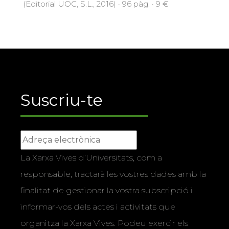
(Editorial UOC, S.L., 2016) · 96 pàg. · 9 €
Suscriu-te
La Xarxa Vives d’Universitats, com a
responsable, tractarà les vostres dades amb la
finalitat de gestionar la vostra subscripció i
informar-vos dels actes i activitats que
organitza la Xarxa Vives. Podeu exercir els