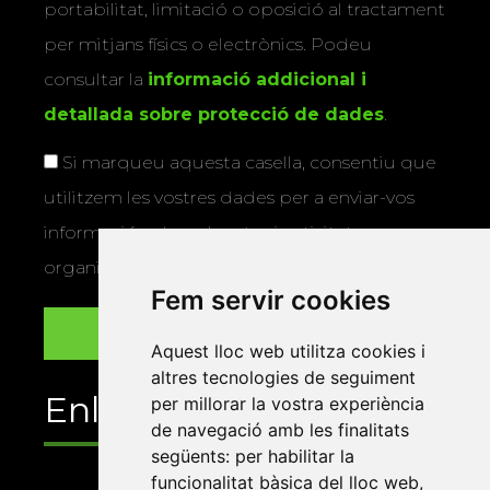
portabilitat, limitació o oposició al tractament
per mitjans físics o electrònics. Podeu
consultar la
informació addicional i
detallada sobre protecció de dades
.
Si marqueu aquesta casella, consentiu que
utilitzem les vostres dades per a enviar-vos
informació sobre els actes i activitats que
organitza la Xarxa Vives.
Fem servir cookies
Aquest lloc web utilitza cookies i
altres tecnologies de seguiment
Enllaços
per millorar la vostra experiència
de navegació amb les finalitats
següents:
per habilitar la
funcionalitat bàsica del lloc web
,