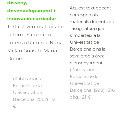
disseny,
Aquest text docent
desenvolupament i
correspon als
innovació curricular
materials docents de
Tort i Raventós, Lluis; de
l'assignatura que
la torre, Saturnino;
s'imparteix a la
Universitat de
Lorenzo Ramírez, Núria;
Barcelona dins la
Millan Guasch, Maria
seva pròpia àrea
Dolors
d'ensenyament
(Publicacions i
Edicions de la
(Publicacions i
Universitat de
Edicions de la
Barcelona, 1998) · 316
Universitat de
pàg. · 21 €
Barcelona, 2002) · 13
€