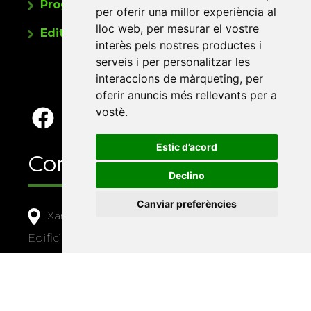
Programa de publicacions
per oferir una millor experiència al
lloc web
,
per mesurar el vostre
Editorials universitàries a Twitter
interès pels nostres productes i
serveis i per personalitzar les
interaccions de màrqueting
,
per
oferir anuncis més rellevants per a
vostè
.
Estic d’acord
Contacte
Declino
Canviar preferències
Xarxa Vives d'Universitats
Edifici Àgora
Universitat Jaume I, local 10
Av. de Vicent Sos Baynat, s/n
12071 Castelló de la Plana