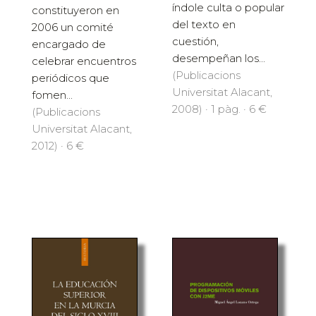
índole culta o popular
constituyeron en
del texto en
2006 un comité
cuestión,
encargado de
desempeñan los...
celebrar encuentros
(Publicacions
periódicos que
Universitat Alacant,
fomen...
2008) · 1 pàg. · 6 €
(Publicacions
Universitat Alacant,
2012) · 6 €