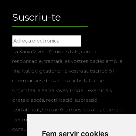
Suscriu-te
La Xarxa Vives d’Universitats, com a
responsable, tractarà les vostres dades amb la
finalitat de gestionar la vostra subscripció i
informar-vos dels actes i activitats que
organitza la Xarxa Vives. Podeu exercir els
drets d’accés, rectificació, supressió,
portabilitat, limitació o oposició al tractament
per mitjans físics o electrònics. Podeu
consultar la
informació addicional i
Fem servir cookies