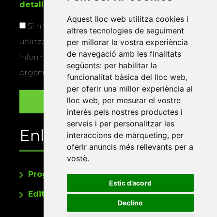
detallada sobre protecció de dades
.
Aquest lloc web utilitza cookies i
Si marqueu aquesta casella, consentiu que
altres tecnologies de seguiment
utilitzem les vostres dades per a enviar-vos
per millorar la vostra experiència
de navegació amb les finalitats
informació sobre els actes i activitats que
següents:
per habilitar la
organitza la Xarxa Vives.
funcionalitat bàsica del lloc web
,
per oferir una millor experiència al
lloc web
,
per mesurar el vostre
interès pels nostres productes i
serveis i per personalitzar les
Enllaços
interaccions de màrqueting
,
per
oferir anuncis més rellevants per a
vostè
.
Programa de publicacions
Estic d’acord
Editorials universitàries a Twitter
Declino