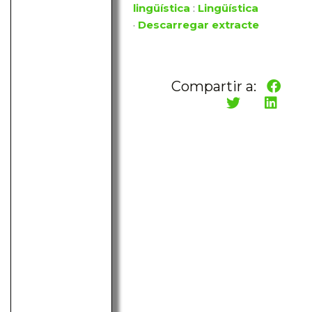
lingüística
:
Lingüística
·
Descarregar extracte
Compartir a: