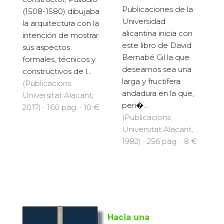
Publicaciones de la
(1508-1580) dibujaba
Universidad
la arquitectura con la
alicantina inicia con
intención de mostrar
este libro de David
sus aspectos
Bernabé Gil la que
formales, técnicos y
deseamos sea una
constructivos de l...
larga y fructífera
(Publicacions
andadura en la que,
Universitat Alacant,
peri�...
2017) · 160 pàg. · 10 €
(Publicacions
Universitat Alacant,
1982) · 256 pàg. · 8 €
Hacia una