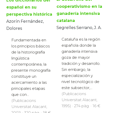
Los diccionarios del
cooperativismo en la
español en su
ganadería intensiva
perspectiva histórica
catalana
Azorín Fernández,
Segrelles Serrano, J. A.
Dolores
Cataluña es la región
Fundamentada en
española donde la
los principios básicos
ganadería intensiva
de la historiografía
goza de mayor
lingüística
tradición y desarrollo.
contemporánea, la
Sin embargo, la
presente monografía
especialización y
constituye un
nivel tecnológico de
acercamiento a las
este subsector,...
principales etapas
(Publicacions
que con...
Universitat Alacant,
(Publicacions
1995) · 274 pàg. · 16 €
Universitat Alacant,
2001) · 320 pàg. · 18 €