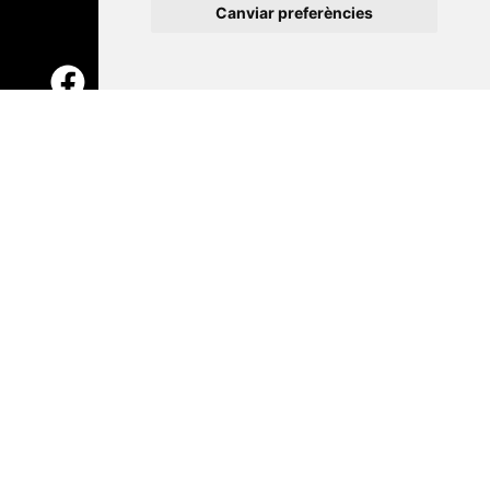
Canviar preferències
Contacte
Xarxa Vives d'Universitats
Edifici Àgora
Universitat Jaume I, local 10
Av. de Vicent Sos Baynat, s/n
12071 Castelló de la Plana
e-buc@vives.org
+34 964 72 89 93