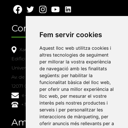
Contacte
Fem servir cookies
Aquest lloc web utilitza cookies i
Xarxa Vives d'Universitats
altres tecnologies de seguiment
Edifici Àgora
per millorar la vostra experiència
Universitat Jaume I, local 10
de navegació amb les finalitats
següents:
per habilitar la
Av. de Vicent Sos Baynat, s/n
funcionalitat bàsica del lloc web
,
12071 Castelló de la Plana
per oferir una millor experiència al
e-buc@vives.org
lloc web
,
per mesurar el vostre
interès pels nostres productes i
+34 964 72 89 93
serveis i per personalitzar les
interaccions de màrqueting
,
per
Amb el suport
oferir anuncis més rellevants per a