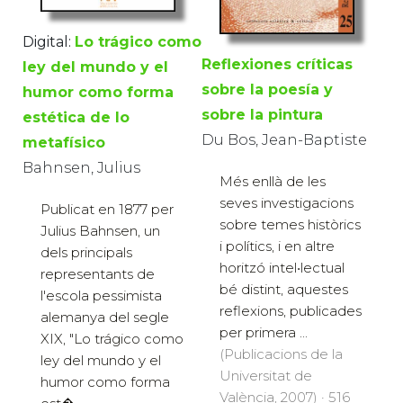
Digital:
Lo trágico como
Reflexiones críticas
ley del mundo y el
sobre la poesía y
humor como forma
sobre la pintura
estética de lo
Du Bos, Jean-Baptiste
metafísico
Bahnsen, Julius
Més enllà de les
seves investigacions
Publicat en 1877 per
sobre temes històrics
Julius Bahnsen, un
i polítics, i en altre
dels principals
horitzó intel•lectual
representants de
bé distint, aquestes
l'escola pessimista
reflexions, publicades
alemanya del segle
per primera ...
XIX, "Lo trágico como
(Publicacions de la
ley del mundo y el
Universitat de
humor como forma
València, 2007) · 516