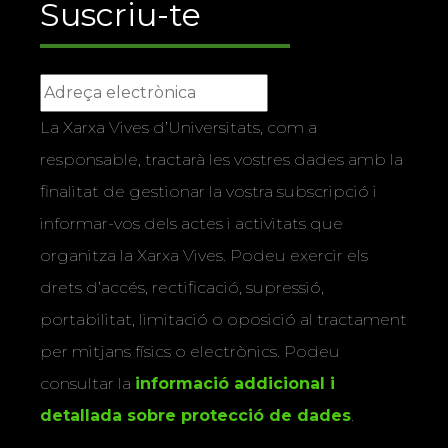
Suscriu-te
La Xarxa Vives d’Universitats, com a
responsable, tractarà les vostres dades amb la
finalitat de gestionar la vostra subscripció i
informar-vos dels actes i activitats que
organitza la Xarxa Vives. Podeu exercir els
drets d’accés, rectificació, supressió,
portabilitat, limitació o oposició al tractament
per mitjans físics o electrònics. Podeu
consultar la
informació addicional i
detallada sobre protecció de dades
.