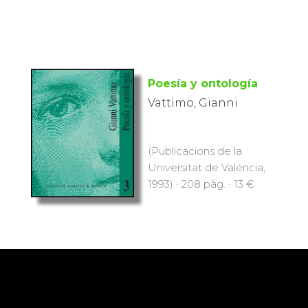
Poesía y ontología
Vattimo, Gianni
(Publicacions de la
Universitat de València,
1993) · 208 pàg. · 13 €