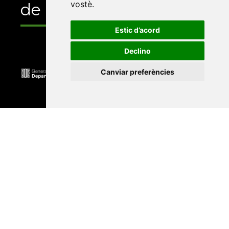
vostè
.
de
Estic d’acord
Declino
Canviar preferències
Universitat Abat Oliba CEU
•
Universitat d'Alacant
•
Universitat d'Andorra
•
Universitat Autònoma de
Barcelona
•
Universitat de Barcelona
•
Universitat
CEU Cardenal Herrera
•
Universitat de Girona
•
Universitat de les Illes Balears
•
Universitat
Internacional de Catalunya
•
Universitat Jaume I
•
Universitat de Lleida
•
Universitat Miguel Hernández