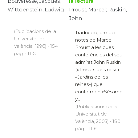
Bouveresse, Jacques;
la lectura
Wittgenstein, Ludwig
Proust, Marcel; Ruskin,
John
(Publicacions de la
Traducció, prefaci i
Universitat de
notes de Marcel
València, 1996) · 154
Proust a les dues
pàg. · 11 €
conferències del seu
admirat John Ruskin
(«Tresors dels reis» i
«Jardins de les
reines») que
conformen «Sésamo
y...
(Publicacions de la
Universitat de
València, 2003) · 180
pàg. · 11 €