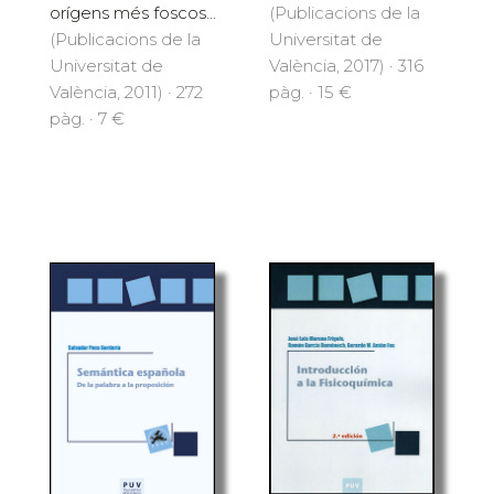
(Publicacions de la
orígens més foscos...
Universitat de
(Publicacions de la
València, 2017) · 316
Universitat de
pàg. · 15 €
València, 2011) · 272
pàg. · 7 €