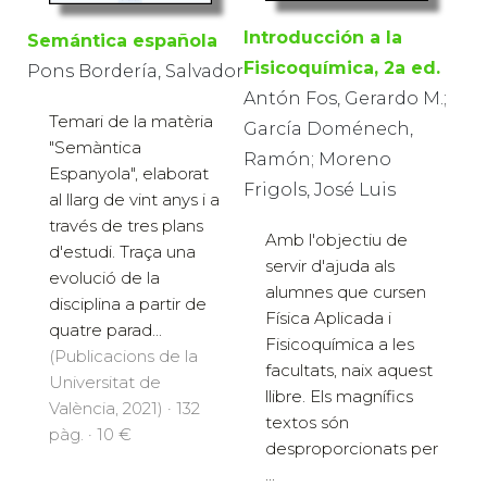
Introducción a la
Semántica española
Fisicoquímica, 2a ed.
Pons Bordería, Salvador
Antón Fos, Gerardo M.;
Temari de la matèria
García Doménech,
"Semàntica
Ramón; Moreno
Espanyola", elaborat
Frigols, José Luis
al llarg de vint anys i a
través de tres plans
Amb l'objectiu de
d'estudi. Traça una
servir d'ajuda als
evolució de la
alumnes que cursen
disciplina a partir de
Física Aplicada i
quatre parad...
Fisicoquímica a les
(Publicacions de la
facultats, naix aquest
Universitat de
llibre. Els magnífics
València, 2021) · 132
textos són
pàg. · 10 €
desproporcionats per
...