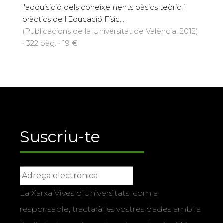
l'adquisició dels coneixements bàsics teòric i
pràctics de l'Educació Físic...
(Publicacions de la Universitat de València, 2012)
· 322 pàg. · 19 €
Suscriu-te
La Xarxa Vives d’Universitats, com a
responsable, tractarà les vostres dades amb la