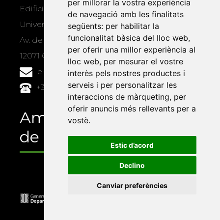
per millorar la vostra experiència
Edifici Àgora
de navegació amb les finalitats
Universitat Jaume I, local 10
següents:
per habilitar la
funcionalitat bàsica del lloc web
,
Av. de Vicent Sos Baynat, s/n
per oferir una millor experiència al
12071 Castelló de la Plana
lloc web
,
per mesurar el vostre
e-buc@vives.org
interès pels nostres productes i
serveis i per personalitzar les
+34 964 72 89 93
interaccions de màrqueting
,
per
oferir anuncis més rellevants per a
Amb el suport
vostè
.
de
Estic d’acord
Declino
Canviar preferències