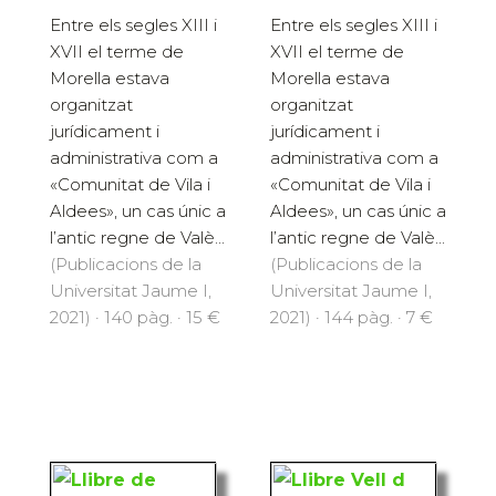
Entre els segles XIII i
Entre els segles XIII i
XVII el terme de
XVII el terme de
Morella estava
Morella estava
organitzat
organitzat
jurídicament i
jurídicament i
administrativa com a
administrativa com a
«Comunitat de Vila i
«Comunitat de Vila i
Aldees», un cas únic a
Aldees», un cas únic a
l’antic regne de Valè...
l’antic regne de Valè...
(Publicacions de la
(Publicacions de la
Universitat Jaume I,
Universitat Jaume I,
2021) · 140 pàg. · 15 €
2021) · 144 pàg. · 7 €