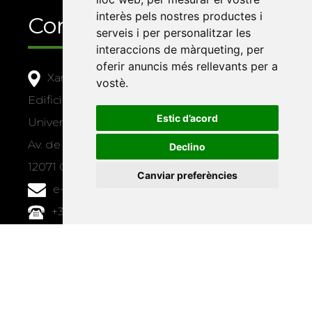
interès pels nostres productes i
Contacte
serveis i per personalitzar les
interaccions de màrqueting
,
per
oferir anuncis més rellevants per a
Xarxa Vives d'Universitats
vostè
.
Edifici Àgora
Estic d’acord
Universitat Jaume I, local 10
Av. de Vicent Sos Baynat, s/n
Declino
12071 Castelló de la Plana
Canviar preferències
e-buc@vives.org
+34 964 72 89 93
Amb el suport
de