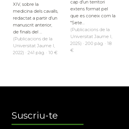
cap d'un territori
XIV, sobre la
extens format pel
medicina dels cavalls,
que es coneix com la
redactat a partir d'un
"Sete...
manuscrit anterior,
(Publicacions de la
de finals del ...
Universitat Jaume I,
(Publicacions de la
2025) · 200 pàg. · 18
Universitat Jaume I,
€
2022) · 241 pàg. · 10 €
Suscriu-te