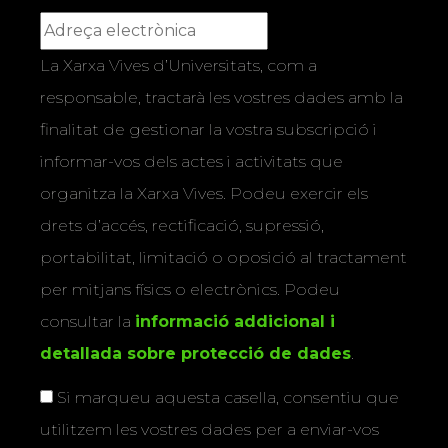
La Xarxa Vives d’Universitats, com a
responsable, tractarà les vostres dades amb la
finalitat de gestionar la vostra subscripció i
informar-vos dels actes i activitats que
organitza la Xarxa Vives. Podeu exercir els
drets d’accés, rectificació, supressió,
portabilitat, limitació o oposició al tractament
per mitjans físics o electrònics. Podeu
consultar la
informació addicional i
detallada sobre protecció de dades
.
Si marqueu aquesta casella, consentiu que
utilitzem les vostres dades per a enviar-vos