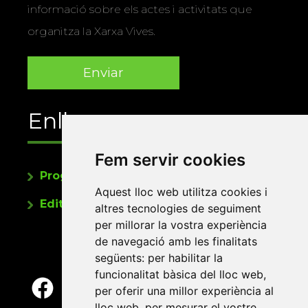
informació sobre els actes i activitats que
organitza la Xarxa Vives.
Enllaços
Fem servir cookies
Programa de publicacions
Aquest lloc web utilitza cookies i
Editorials universitàries a Twitter
altres tecnologies de seguiment
per millorar la vostra experiència
de navegació amb les finalitats
següents:
per habilitar la
funcionalitat bàsica del lloc web
,
per oferir una millor experiència al
lloc web
,
per mesurar el vostre