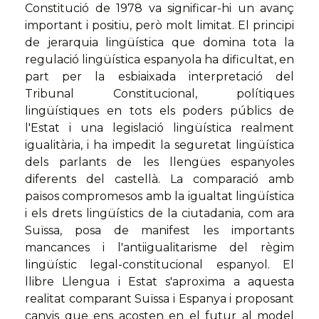
Constitució de 1978 va significar-hi un avanç
important i positiu, però molt limitat. El principi
de jerarquia lingüística que domina tota la
regulació lingüística espanyola ha dificultat, en
part per la esbiaixada interpretació del
Tribunal Constitucional, polítiques
lingüístiques en tots els poders públics de
l'Estat i una legislació lingüística realment
igualitària, i ha impedit la seguretat lingüística
dels parlants de les llengües espanyoles
diferents del castellà. La comparació amb
països compromesos amb la igualtat lingüística
i els drets lingüístics de la ciutadania, com ara
Suïssa, posa de manifest les importants
mancances i l'antiigualitarisme del règim
lingüístic legal-constitucional espanyol. El
llibre Llengua i Estat s'aproxima a aquesta
realitat comparant Suïssa i Espanya i proposant
canvis que ens acosten en el futur al model