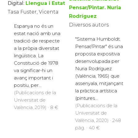
Digital:
Llengua i Estat
Pensar/Pintar. Nuria
Tasa Fuster, Vicenta
Rodríguez
Diversos autors
Espanya no és un
estat nació amb una
"Sistema Humboldt.
tradició de respecte
Pensar/Pintar" és una
a la pròpia diversitat
proposta expositiva
lingüística. La
desenvolupada per
Constitució de 1978
Nuria Rodríguez
va significar-hi un
(València, 1965) que
avanç important i
assenyala, mitjançant
positiu, per...
la pràctica artística
(Publicacions de la
(pintures...
Universitat de
(Publicacions de la
València, 2019) · 8 €
Universitat de
València, 2020) · 248
pàg. · 40 €