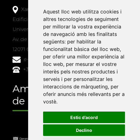
Xarxa Vives d'Universitats
Aquest lloc web utilitza cookies i
altres tecnologies de seguiment
Edifici Àgora
per millorar la vostra experiència
Universitat Jaume I, local 10
de navegació amb les finalitats
Av. de Vicent Sos Baynat, s/n
següents:
per habilitar la
funcionalitat bàsica del lloc web
,
12071 Castelló de la Plana
per oferir una millor experiència al
e-buc@vives.org
lloc web
,
per mesurar el vostre
+34 964 72 89 93
interès pels nostres productes i
serveis i per personalitzar les
Amb el suport
interaccions de màrqueting
,
per
oferir anuncis més rellevants per a
de
vostè
.
Estic d’acord
Declino