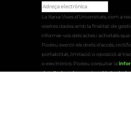
La Xarxa Vives d’Universitats, com a res
vostres dades amb la finalitat de gestio
informar-vos dels actes i activitats que
Podeu exercir els drets d’accés, rectifi
portabilitat, limitació o oposició al tr
o electrònics. Podeu consultar la
info
detallada sobre protecció de dade
Si marqueu aquesta casella, consenti
vostres dades per a enviar-vos informac
activitats que organitza la Xarxa Vives.