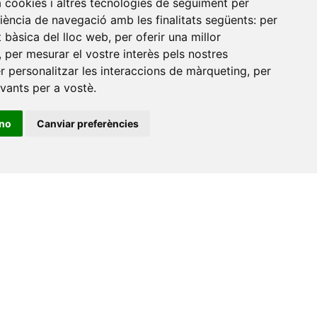
a cookies i altres tecnologies de seguiment per
Xarxa Vives d'Universitats
riència de navegació amb les finalitats següents:
per
at bàsica del lloc web
,
per oferir una millor
Edifici Àgora
,
per mesurar el vostre interès pels nostres
Universitat Jaume I, local 10
er personalitzar les interaccions de màrqueting
,
per
es a
Av. de Vicent Sos Baynat, s/n
evants per a vostè
.
12071 Castelló de la Plana
ino
Canviar preferències
e-buc@vives.org
+34 964 72 89 93
Amb el suport
de