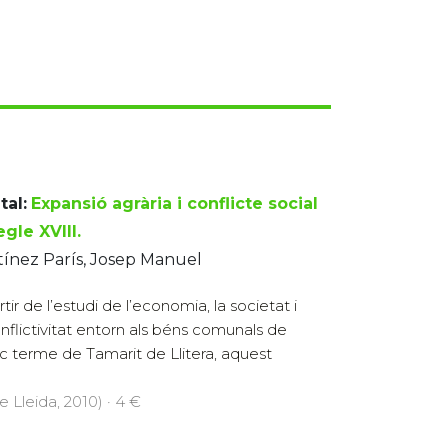
tal:
Expansió agrària i conflicte social
egle XVIII.
ínez París, Josep Manuel
tir de l’estudi de l’economia, la societat i
onflictivitat entorn als béns comunals de
tic terme de Tamarit de Llitera, aquest
e Lleida, 2010) · 4 €