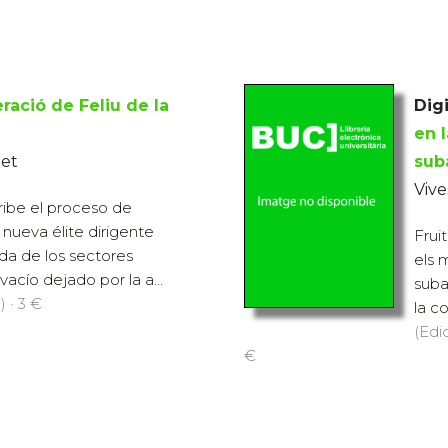
ració de Feliu de la
Digi
en 
net
sub
Vive
ribe el proceso de
nueva élite dirigente
Frui
da de los sectores
els 
acío dejado por la a...
subal
) · 3 €
la co
(Edi
€