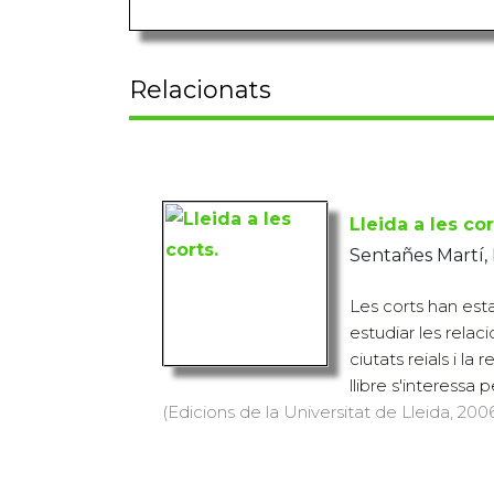
Relacionats
Lleida a les cor
Sentañes Martí,
Les corts han estat
estudiar les relac
ciutats reials i la
llibre s'interessa p
(Edicions de la Universitat de Lleida, 2006