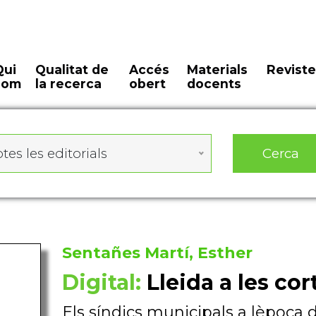
Qui
Qualitat de
Accés
Materials
Reviste
som
la recerca
obert
docents
Cerca
tes les editorials
Sentañes Martí, Esther
Digital:
Lleida a les cor
Els síndics municipals a lèpoca 