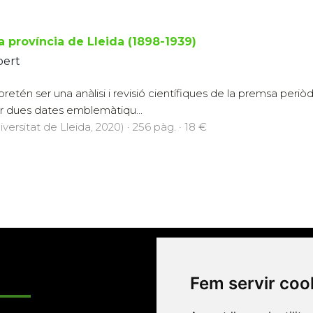
a província de Lleida (1898-1939)
bert
 pretén ser una anàlisi i revisió científiques de la premsa periò
r dues dates emblemàtiqu...
versitat de Lleida, 2020) · 256 pàg. · 18 €
Enllaços
Fem servir coo