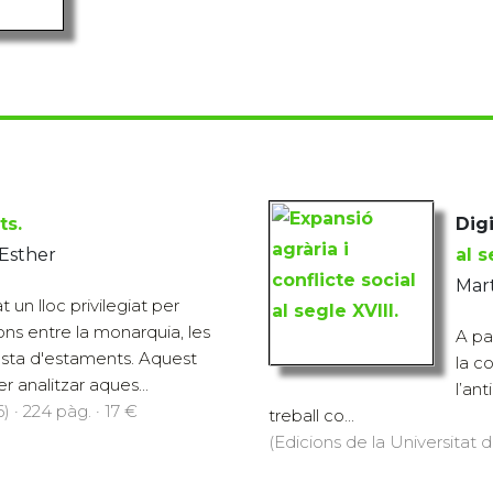
ts.
Digi
 Esther
al s
Mart
 un lloc privilegiat per
ions entre la monarquia, les
A par
 resta d'estaments. Aquest
la c
er analitzar aques...
l’an
) · 224 pàg. · 17 €
treball co...
(Edicions de la Universitat d