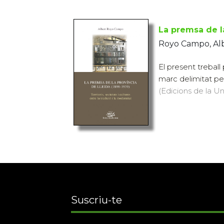
La premsa de l
Royo Campo, Al
El present treball
marc delimitat pe
(Edicions de la Uni
Suscriu-te