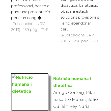
didàctica. La situació
professional, posen a
obliga a establir
punt una presentació
solucions provisionals
per a un congr�...
i a no abandonar
(Publicacions URV,
cer...
2013) · 139 pàg. · 12 €
(Publicacions URV,
2006) · 256 pàg. · 17 €
Nutrició humana i
dietètica
Amigó Correig, Pilar;
Basultro Marset, Julio;
Guillén Rey, Núria;