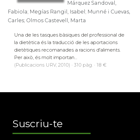
Márquez Sandoval,
Fabiola; Megías Rangil, Isabel; Munné i Cuevas,
Carles; Olmos Castevell, Marta
Una de les tasques bàsiques del professional de
la dietètica és la traducció de les aportacions
dietètiques recomanades a racions d'aliments.
Per això, és molt importan...
(Publicacions URV, 2010) · 310 pàg. · 18 €
Suscriu-te