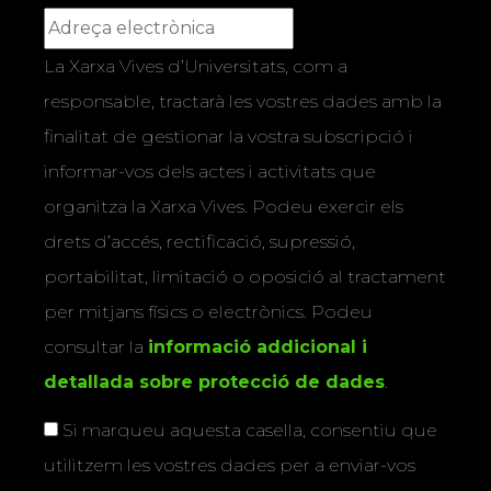
La Xarxa Vives d’Universitats, com a
responsable, tractarà les vostres dades amb la
finalitat de gestionar la vostra subscripció i
informar-vos dels actes i activitats que
organitza la Xarxa Vives. Podeu exercir els
drets d’accés, rectificació, supressió,
portabilitat, limitació o oposició al tractament
per mitjans físics o electrònics. Podeu
consultar la
informació addicional i
detallada sobre protecció de dades
.
Si marqueu aquesta casella, consentiu que
utilitzem les vostres dades per a enviar-vos