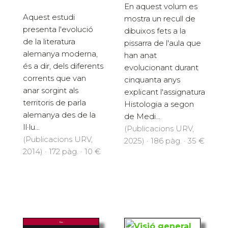
En aquest volum es
Aquest estudi
mostra un recull de
presenta l'evolució
dibuixos fets a la
de la literatura
pissarra de l'aula que
alemanya moderna,
han anat
és a dir, dels diferents
evolucionant durant
corrents que van
cinquanta anys
anar sorgint als
explicant l'assignatura
territoris de parla
Histologia a segon
alemanya des de la
de Medi...
Il·lu...
(Publicacions URV,
(Publicacions URV,
2025) · 186 pàg. · 35 €
2014) · 172 pàg. · 10 €