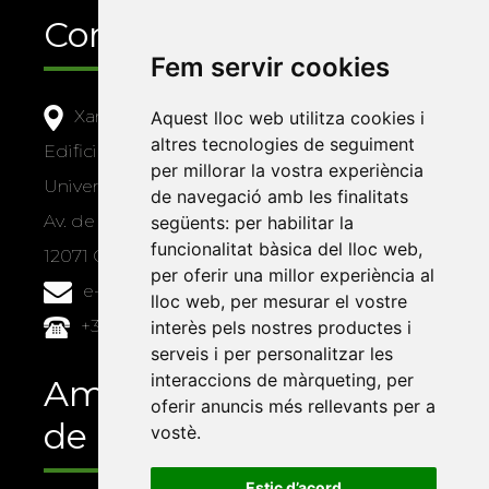
Contacte
Fem servir cookies
Xarxa Vives d'Universitats
Aquest lloc web utilitza cookies i
altres tecnologies de seguiment
Edifici Àgora
per millorar la vostra experiència
Universitat Jaume I, local 10
de navegació amb les finalitats
Av. de Vicent Sos Baynat, s/n
següents:
per habilitar la
funcionalitat bàsica del lloc web
,
12071 Castelló de la Plana
per oferir una millor experiència al
e-buc@vives.org
lloc web
,
per mesurar el vostre
+34 964 72 89 93
interès pels nostres productes i
serveis i per personalitzar les
interaccions de màrqueting
,
per
Amb el suport
oferir anuncis més rellevants per a
de
vostè
.
Estic d’acord