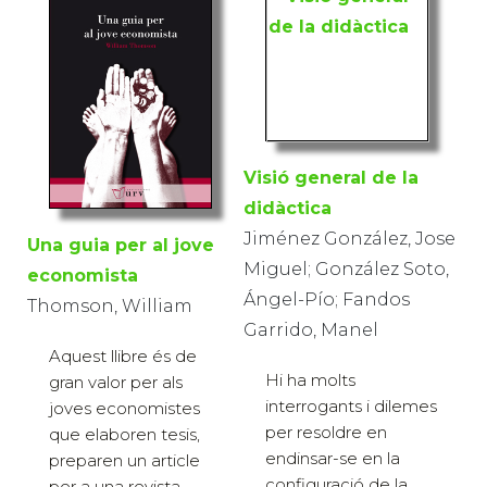
Visió general de la
didàctica
Jiménez González, Jose
Una guia per al jove
Miguel; González Soto,
economista
Ángel-Pío; Fandos
Thomson, William
Garrido, Manel
Aquest llibre és de
Hi ha molts
gran valor per als
interrogants i dilemes
joves economistes
per resoldre en
que elaboren tesis,
endinsar-se en la
preparen un article
configuració de la
per a una revista