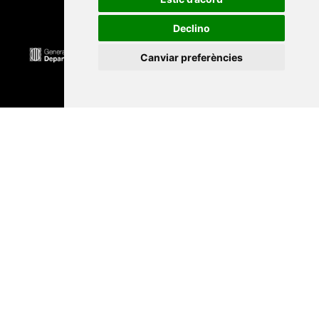
Declino
Canviar preferències
Universitat Abat Oliba CEU
•
Universitat d'Alacant
•
Universitat d'Andorra
•
Universitat Autònoma de
Barcelona
•
Universitat de Barcelona
•
Universitat
CEU Cardenal Herrera
•
Universitat de Girona
•
Universitat de les Illes Balears
•
Universitat
Internacional de Catalunya
•
Universitat Jaume I
•
Universitat de Lleida
•
Universitat Miguel Hernández
d'Elx
•
Universitat Oberta de Catalunya
•
Universitat
de Perpinyà Via Domitia
•
Universitat Politècnica de
Catalunya
•
Universitat Politècnica de València
•