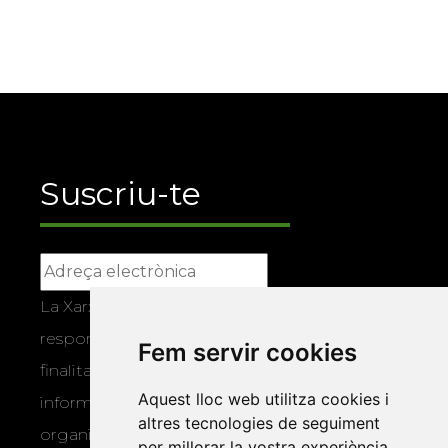
Suscriu-te
La Xarxa Vives d’Universitats, com a
responsable, tractarà les vostres dades amb la
Fem servir cookies
finalitat de gestionar la vostra subscripció i
Aquest lloc web utilitza cookies i
informar-vos dels actes i activitats que
altres tecnologies de seguiment
organitza la Xarxa Vives. Podeu exercir els
per millorar la vostra experiència