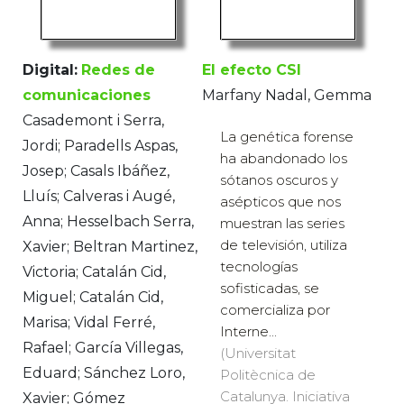
Digital:
Redes de
El efecto CSI
comunicaciones
Marfany Nadal, Gemma
Casademont i Serra,
La genética forense
Jordi; Paradells Aspas,
ha abandonado los
Josep; Casals Ibáñez,
sótanos oscuros y
Lluís; Calveras i Augé,
asépticos que nos
Anna; Hesselbach Serra,
muestran las series
de televisión, utiliza
Xavier; Beltran Martinez,
tecnologías
Victoria; Catalán Cid,
sofisticadas, se
Miguel; Catalán Cid,
comercializa por
Marisa; Vidal Ferré,
Interne...
Rafael; García Villegas,
(Universitat
Eduard; Sánchez Loro,
Politècnica de
Catalunya. Iniciativa
Xavier; Gómez