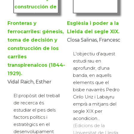
Fronteras y
Esglèsia i poder a la
ferrocarriles: génesis,
Lleida del segle XIX.
toma de decisión y
Closa Salinas, Francesc
construcción de los
L'objectiu d'aquest
carriles
estudi rau en
transpirenaicos (1844-
aprofundir, d'una
1929).
banda, en aquells
Vidal Raich, Esther
elements que el
bisbe navarrès Pedro
El propòsit del treball
Cirilo Uriz i Labayru
de recerca és
emprà a mitjans del
estudiar el pes dels
segle XIX per
factors polítics i
acondicion...
estratègics en el
(Edicions de la
desenvolupament
Universitat de Lleida,