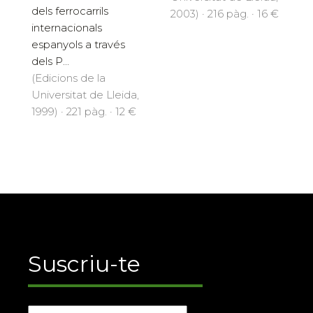
dels ferrocarrils
2003) · 216 pàg. · 16 €
internacionals
espanyols a través
dels P...
(Edicions de la
Universitat de Lleida,
1999) · 221 pàg. · 12 €
Suscriu-te