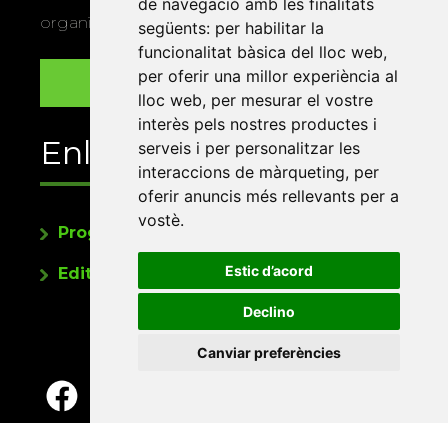
de navegació amb les finalitats
organitza la Xarxa Vives.
següents:
per habilitar la
funcionalitat bàsica del lloc web
,
per oferir una millor experiència al
lloc web
,
per mesurar el vostre
interès pels nostres productes i
Enllaços
serveis i per personalitzar les
interaccions de màrqueting
,
per
oferir anuncis més rellevants per a
vostè
.
Programa de publicacions
Estic d’acord
Editorials universitàries a Twitter
Declino
Canviar preferències