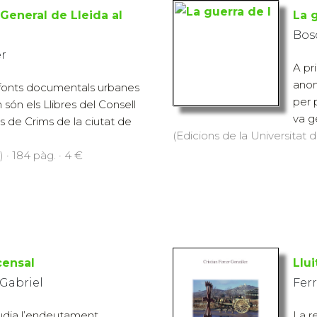
 General de Lleida al
La g
Bos
er
A pr
anom
 fonts documentals urbanes
per 
són els Llibres del Consell
va g
es de Crims de la ciutat de
(Edicions de la Universitat d
) · 184 pàg. · 4 €
censal
Llu
Gabriel
Ferr
udia l’endeutament
La r