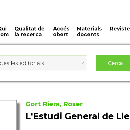
Qui
Qualitat de
Accés
Materials
Reviste
som
la recerca
obert
docents
Cerca
tes les editorials
Gort Riera, Roser
L'Estudi General de Llei