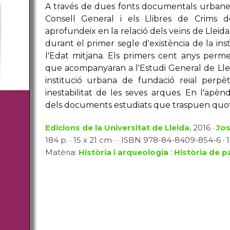
A través de dues fonts documentals urbanes
Consell General i els Llibres de Crims d
aprofundeix en la relació dels veïns de Lleid
durant el primer segle d'existència de la ins
l'Edat mitjana. Els primers cent anys permet
que acompanyaran a l'Estudi General de Lleida
institució urbana de fundació reial perpè
inestabilitat de les seves arques. En l'ap
dels documents estudiats que traspuen quotidi
Edicions de la Universitat de Lleida
, 2016 ·
Jo
184 p. · 15 x 21 cm · · ISBN 978-84-8409-854-6 · 
Matèria:
Història i arqueologia
:
Història de p