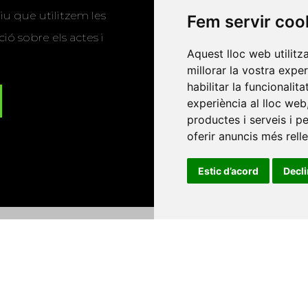
u que utilitzem les
Fem servir coo
ió sobre els actes i
Aquest lloc web utilitz
millorar la vostra expe
habilitar la funcionalit
experiència al lloc web
productes i serveis i p
oferir anuncis més rell
Estic d’acord
Decl
Universitat d'Andorra
•
Universitat Autònoma de Barcelona
es Balears
•
Universitat Internacional de Catalunya
•
Univers
Universitat de Perpinyà Via Domitia
•
Universitat Politècni
niversitat Rovira i Virgili
•
Universitat de Sàsser
•
Universita
Catalunya