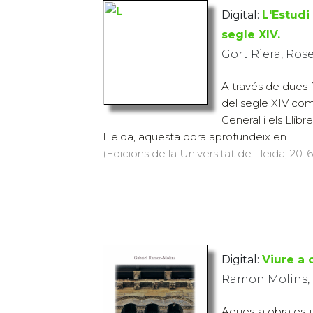
Digital:
L'Estudi
segle XIV.
Gort Riera, Ros
A través de dues
del segle XIV com 
General i els Llibr
Lleida, aquesta obra aprofundeix en...
(Edicions de la Universitat de Lleida, 2016
Digital:
Viure a 
Ramon Molins, 
Aquesta obra est