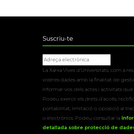
Suscriu-te
La Xarxa Vives d’Universitats, com a res
vostres dades amb la finalitat de gestio
informar-vos dels actes i activitats que
Podeu exercir els drets d’accés, rectifi
portabilitat, limitació o oposició al tr
o electrònics. Podeu consultar la
info
detallada sobre protecció de dade