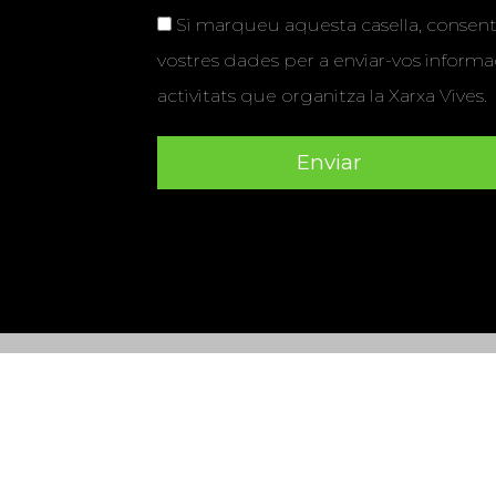
Si marqueu aquesta casella, consenti
vostres dades per a enviar-vos informac
activitats que organitza la Xarxa Vives.
Universitat Abat Oliba CEU
•
Universitat d'Alacant
•
Herrera
•
Universitat de Girona
•
Universitat de les Ill
Hernández d'Elx
•
Universitat Oberta de Catalunya
•
Universitat Pompeu Fabra
•
Universitat Ramon Llull
•
U