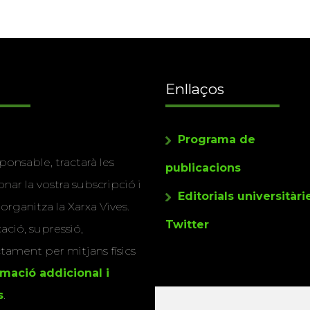
Enllaços
Programa de
ponsable, tractarà les
publicacions
nar la vostra subscripció i
Editorials universitàri
 organitza la Xarxa Vives.
Twitter
cació, supressió,
actament per mitjans físics
rmació addicional i
s
.