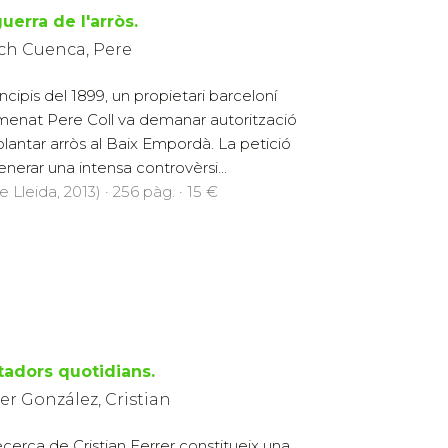
uerra de l'arròs.
ch Cuenca, Pere
incipis del 1899, un propietari barceloní
enat Pere Coll va demanar autorització
plantar arròs al Baix Empordà. La petició
enerar una intensa controvèrsi...
e Lleida, 2013) · 256 pàg. · 15 €
itadors quotidians.
er González, Cristian
ecerca de Cristian Ferrer constitueix una