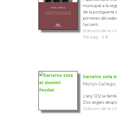
municipal a la reg
de la postguerra d
primeres dècades 
l’accent...
(Edicions de la Uni
196 pàg. · 4 €
Sarraïns sota e
Monjo Gallego,
L'any 1212 la fam
Dos segles despré
(Edicions de la Un