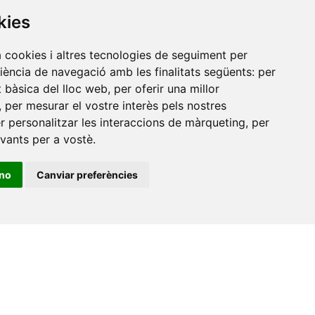
de
kies
a cookies i altres tecnologies de seguiment per
riència de navegació amb les finalitats següents:
per
at bàsica del lloc web
,
per oferir una millor
,
per mesurar el vostre interès pels nostres
er personalitzar les interaccions de màrqueting
,
per
evants per a vostè
.
ino
Canviar preferències
•
Universitat de Barcelona
•
Universitat CEU Cardenal
itat Jaume I
•
Universitat de Lleida
•
Universitat Miguel
ca de Catalunya
•
Universitat Politècnica de València
•
t de València
•
Universitat de Vic - Universitat Central de