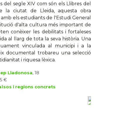
 del segle XIV com són els Llibres del
e la ciutat de Lleida, aquesta obra
a amb els estudiants de l'Estudi General
titució d'alta cultura més important de
en conèixer les debilitats i fortaleses
 al llarg de tota la seva història. Una
tuament vinculada al municipi i a la
èndix documental trobareu una selecció
anitat i riquesa lèxica.
sep Lladonosa
, 18
15 €
aïsos i regions concrets