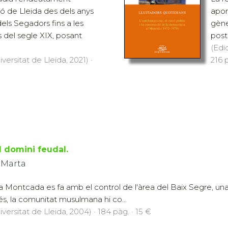
ió de Lleida des dels anys
apor
els Segadors fins a les
gènes
del segle XIX, posant
post
(Edi
versitat de Lleida, 2021) ·
216 p
l domini feudal.
 Marta
ília Montcada es fa amb el control de l'àrea del Baix Segre, u
s, la comunitat musulmana hi co...
iversitat de Lleida, 2004) · 184 pàg. · 15 €