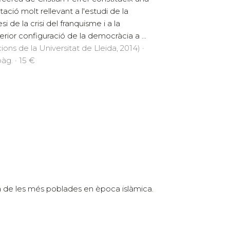
tació molt rellevant a l'estudi de la
i de la crisi del franquisme i a la
erior configuració de la democràcia a ...
cions de la Universitat de Lleida, 2014) ·
àg. · 15 €
na de les més poblades en època islàmica.