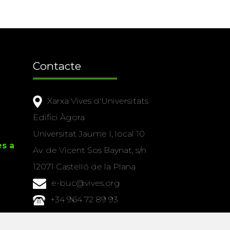
Contacte
Xarxa Vives d'Universitats
Edifici Àgora
Universitat Jaume I, local 10
es a
Av. de Vicent Sos Baynat, s/n
12071 Castelló de la Plana
e-buc@vives.org
+34 964 72 89 93
Amb el suport