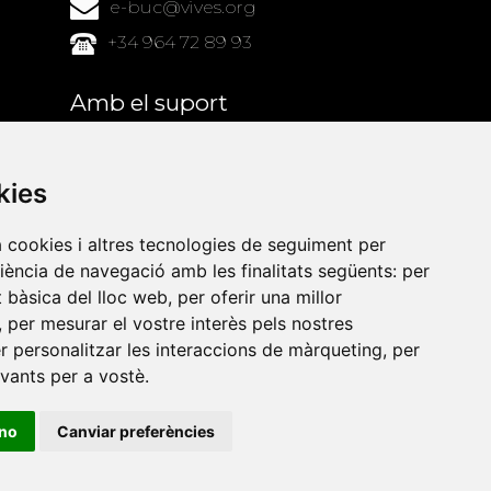
e-buc@vives.org
+34 964 72 89 93
Amb el suport
de
kies
a cookies i altres tecnologies de seguiment per
riència de navegació amb les finalitats següents:
per
at bàsica del lloc web
,
per oferir una millor
,
per mesurar el vostre interès pels nostres
er personalitzar les interaccions de màrqueting
,
per
evants per a vostè
.
ino
Canviar preferències
•
Universitat de Barcelona
•
Universitat CEU Cardenal