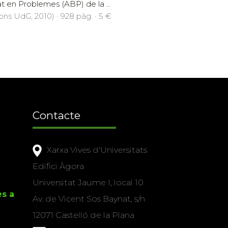
t en Problemes (ABP) de la ...
ions UdG, 2010) · 928 pàg. · 5 €
Contacte
Xarxa Vives d'Universitats
Edifici Àgora
Universitat Jaume I, local 10
es a
Av. de Vicent Sos Baynat, s/n
12071 Castelló de la Plana