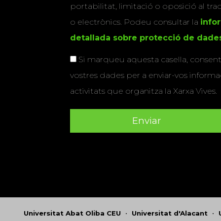
portabilitat, limitació o oposició al tr
o electrònics. Podeu consultar la
info
detallada sobre protecció de dade
Si marqueu aquesta casella, consenti
vostres dades per a enviar-vos informac
activitats que organitza la Xarxa Vives.
Universitat Abat Oliba CEU
•
Universitat d'Alacant
•