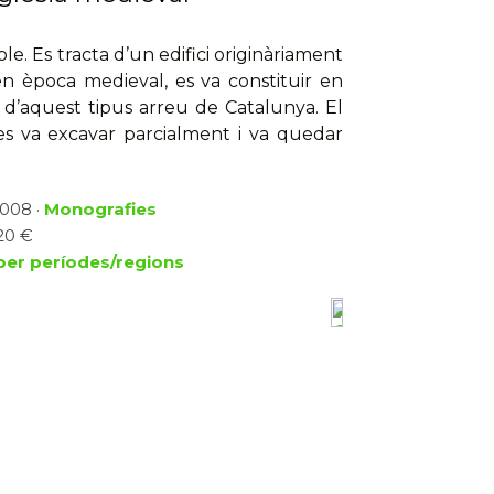
ble. Es tracta d’un edifici originàriament
en època medieval, es va constituir en
 d’aquest tipus arreu de Catalunya. El
 es va excavar parcialment i va quedar
2008 ·
Monografies
 20 €
per períodes/regions