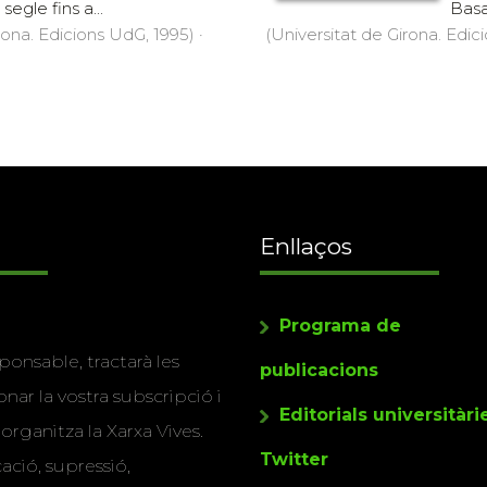
segle fins a...
Basa
rona. Edicions UdG, 1995) ·
(Universitat de Girona. Edic
Enllaços
Programa de
ponsable, tractarà les
publicacions
nar la vostra subscripció i
Editorials universitàri
 organitza la Xarxa Vives.
Twitter
cació, supressió,