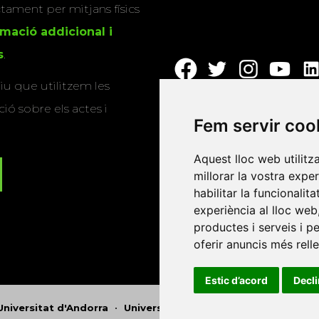
actament per mitjans físics
rmació addicional i
s
.
u que utilitzem les
ió sobre els actes i
Fem servir coo
Aquest lloc web utilitz
millorar la vostra expe
habilitar la funcionalit
experiència al lloc web
productes i serveis i p
oferir anuncis més rell
Estic d’acord
Decl
Universitat d'Andorra
•
Universitat Autònoma de Barcelona