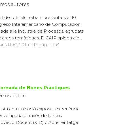
rsos autores
ll de tots els treballs presentats al 10
reso Interamericano de Computación
cada a la Industria de Procesos, agrupats
2 àrees temàtiques. El CAIP aplega cie...
ons UdG, 2011) · 92 pàg. · 11 €
 Jornada de Bones Pràctiques
ersos autors
sta comunicació exposa l’experiència
nvolupada a través de la xarxa
novació Docent (XID) d’Aprenentatge