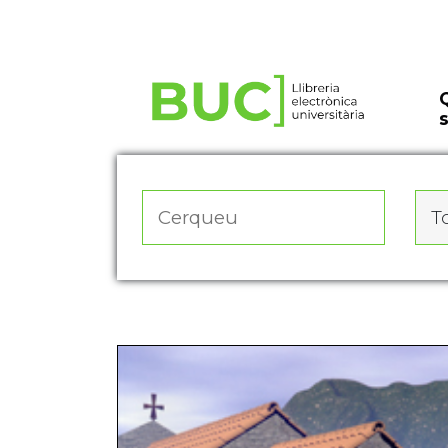
Actualitza les preferències de les cookies
To