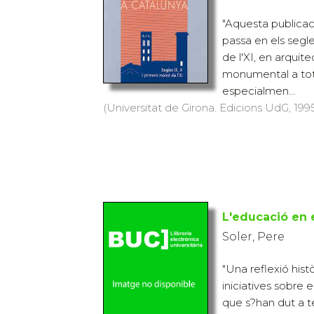
"Aquesta publicaci
passa en els segle
de l'XI, en arquit
monumental a tots 
especialmen...
(Universitat de Girona. Edicions UdG, 1995
L'educació en e
Soler, Pere
"Una reflexió hist
iniciatives sobre 
que s?han dut a te