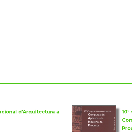
acional d'Arquitectura a
10º
Com
Pro