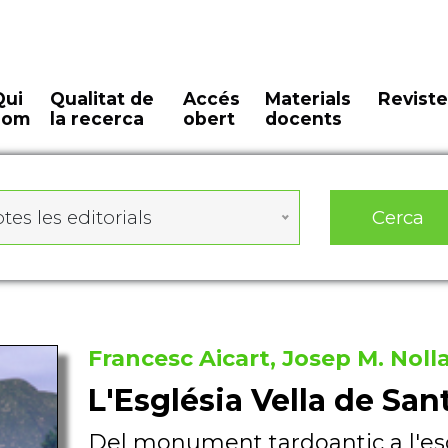
Qui
Qualitat de
Accés
Materials
Reviste
som
la recerca
obert
docents
Cerca
tes les editorials
Francesc Aicart, Josep M. Nolla
L'Església Vella de San
Del monument tardoantic a l'es