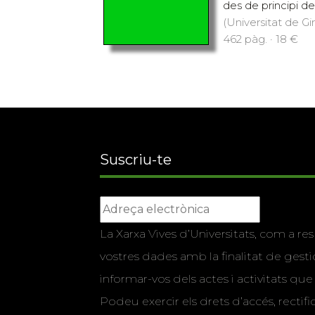
des de principi de 
(Universitat de Gi
462 pàg. · 18 €
Suscriu-te
La Xarxa Vives d’Universitats, com a res
vostres dades amb la finalitat de gestio
informar-vos dels actes i activitats que
Podeu exercir els drets d’accés, rectifi