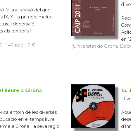
dive
ó fa una revisió del que
s IX, X i la primera meitat
Recu
ectura i decoració
Cong
els territoris i
Apli
en 1
) · 140 pàg. · 9 €
(Universitat de Girona. Edici
l lleure a Girona
1a.
Div
òrica entorn de les diverses
Aque
educació en el temps lliure
dese
rme a Girona i la seva regió
d’In