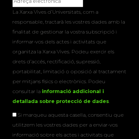
La Xarxa Vives d’Universitats, com a
responsable, tractarà les vostres dades amb la
finalitat de gestionar la vostra subscripció i
informar-vos dels actes i activitats que
organitza la Xarxa Vives. Podeu exercir els
drets d’accés, rectificació, supressió,
portabilitat, limitació o oposició al tractament
per mitjans físics o electrònics. Podeu
consultar la
informació addicional i
detallada sobre protecció de dades
.
Si marqueu aquesta casella, consentiu que
utilitzem les vostres dades per a enviar-vos
informació sobre els actes i activitats que