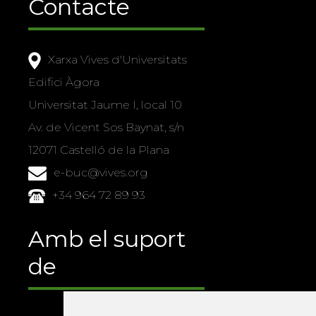
Contacte
Xarxa Vives d'Universitats
Edifici Àgora
Universitat Jaume I, local 10
Av. de Vicent Sos Baynat, s/n
12071 Castelló de la Plana
e-buc@vives.org
+34 964 72 89 93
Amb el suport
de