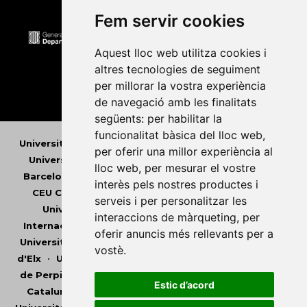
Fem servir cookies
Aquest lloc web utilitza cookies i
altres tecnologies de seguiment
per millorar la vostra experiència
de navegació amb les finalitats
següents:
per habilitar la
funcionalitat bàsica del lloc web
,
Universitat Abat Oliba CEU
•
Universitat d'Alacant
•
per oferir una millor experiència al
Universitat d'Andorra
•
Universitat Autònoma de
lloc web
,
per mesurar el vostre
Barcelona
•
Universitat de Barcelona
•
Universitat
interès pels nostres productes i
CEU Cardenal Herrera
•
Universitat de Girona
•
serveis i per personalitzar les
Universitat de les Illes Balears
•
Universitat
interaccions de màrqueting
,
per
Internacional de Catalunya
•
Universitat Jaume I
•
oferir anuncis més rellevants per a
Universitat de Lleida
•
Universitat Miguel Hernández
vostè
.
d'Elx
•
Universitat Oberta de Catalunya
•
Universitat
de Perpinyà Via Domitia
•
Universitat Politècnica de
Estic d’acord
Catalunya
•
Universitat Politècnica de València
•