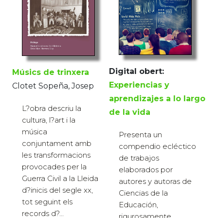
Digital obert:
Músics de trinxera
Experiencias y
Clotet Sopeña, Josep
aprendizajes a lo largo
L?obra descriu la
de la vida
cultura, l?art i la
música
Presenta un
conjuntament amb
compendio ecléctico
les transformacions
de trabajos
provocades per la
elaborados por
Guerra Civil a la Lleida
autores y autoras de
d?inicis del segle xx,
Ciencias de la
tot seguint els
Educación,
records d?...
rigurosamente