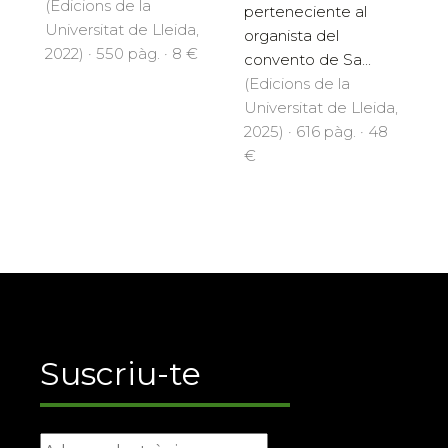
(Edicions de la
perteneciente al
Universitat de Lleida,
organista del
2022) · 550 pàg. · 8 €
convento de Sa...
(Edicions de la
Universitat de Lleida,
2025) · 616 pàg. · 48
€
Suscriu-te