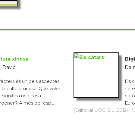
ptura xinesa
Digi
, David
Dalm
aràcters és un dels aspectes
Els 
 la cultura xinesa. Què volen
here
 significa una cosa
catò
rdenen? A més de resp...
Euro
(Editorial UOC, S.L., 2012) · 