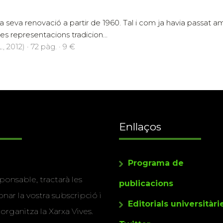
 la seva renovació a partir de 1960. Tal i com ja havia passat am
les representacions tradicion...
., 2012) · 72 pàg. · 9 €
Enllaços
Programa de
ponsable, tractarà les
publicacions
nar la vostra subscripció i
Editorials universitàri
 organitza la Xarxa Vives.