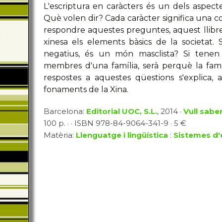
L'escriptura en caràcters és un dels aspecte
Què volen dir? Cada caràcter significa una 
respondre aquestes preguntes, aquest llibre 
xinesa els elements bàsics de la societat. 
negatius, és un món masclista? Si tenen i
membres d'una família, serà perquè la famí
respostes a aquestes qüestions s'explica, a
fonaments de la Xina.
Barcelona:
Editorial UOC, S.L.
, 2014 ·
Vull sabe
100 p. · · ISBN 978-84-9064-341-9 · 5 €
Matèria:
Llenguatge i lingüística
:
Sistemes d'e