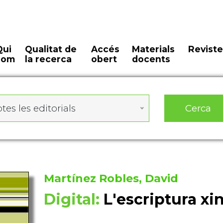
Qui
Qualitat de
Accés
Materials
Reviste
som
la recerca
obert
docents
Cerca
tes les editorials
Martínez Robles, David
Digital:
L'escriptura xi