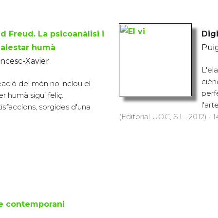
 Freud. La psicoanàlisi i
Digi
malestar humà
Puig
ancesc-Xavier
L'el
cièn
eació del món no inclou el
perf
r humà sigui feliç.
l'art
tisfaccions, sorgides d'una
(Editorial UOC, S.L., 2012) · 
re contemporani