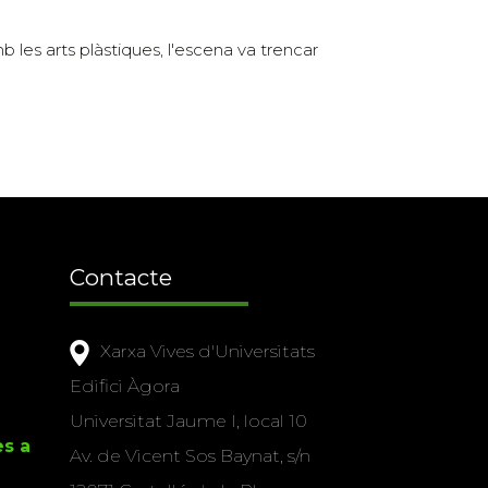
b les arts plàstiques, l'escena va trencar
Contacte
Xarxa Vives d'Universitats
Edifici Àgora
Universitat Jaume I, local 10
es a
Av. de Vicent Sos Baynat, s/n