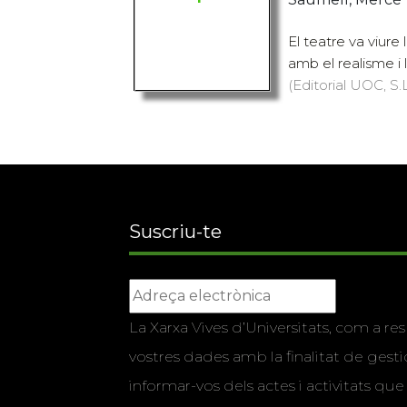
El teatre va viure
amb el realisme i 
(Editorial UOC, S.L
Suscriu-te
La Xarxa Vives d’Universitats, com a res
vostres dades amb la finalitat de gestio
informar-vos dels actes i activitats que