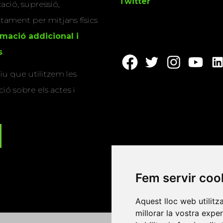
Twitter
cació, supressió,
actament per mitjans físics
rmació addicional i
s
.
u que utilitzem les
ió sobre els actes i
Fem servir coo
Aquest lloc web utilitz
millorar la vostra expe