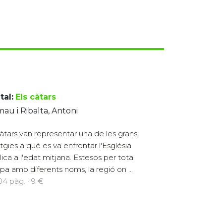
tal:
Els càtars
au i Ribalta, Antoni
càtars van representar una de les grans
tgies a què es va enfrontar l'Església
lica a l'edat mitjana. Estesos per tota
pa amb diferents noms, la regió on ...
104 pàg. · 9 €