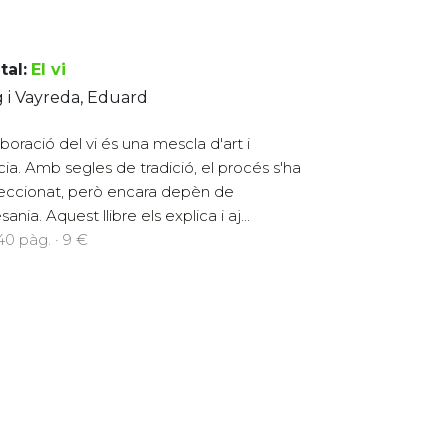
tal:
El vi
 i Vayreda, Eduard
aboració del vi és una mescla d'art i
cia. Amb segles de tradició, el procés s'ha
eccionat, però encara depèn de
esania. Aquest llibre els explica i aj...
140 pàg. · 9 €