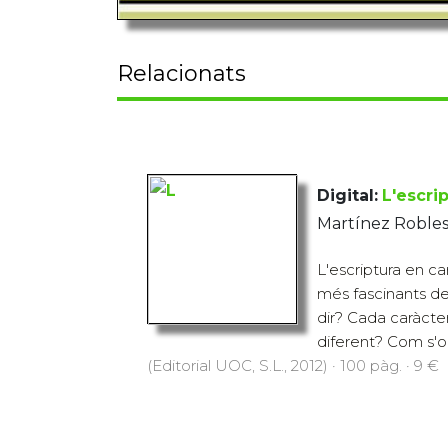
Relacionats
Digital:
L'escri
Martínez Robles
L'escriptura en c
més fascinants de
dir? Cada caràcter
diferent? Com s'o
(Editorial UOC, S.L., 2012) · 100 pàg. · 9 €