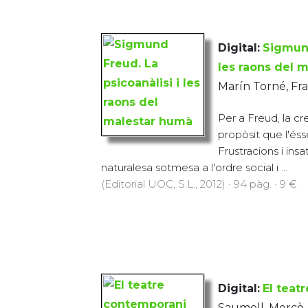
Digital:
Sigmund
les raons del 
Marín Torné, Fr
Per a Freud, la cr
propòsit que l'ésse
Frustracions i insa
naturalesa sotmesa a l'ordre social i ...
(Editorial UOC, S.L., 2012) · 94 pàg. · 9 €
Digital:
El teat
Saumell, Mercè