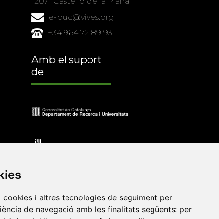
12071 Castelló de la Plana
e-buc@vives.org
+34 964 72 89 93
Amb el suport
de
kies
a cookies i altres tecnologies de seguiment per
riència de navegació amb les finalitats següents:
per