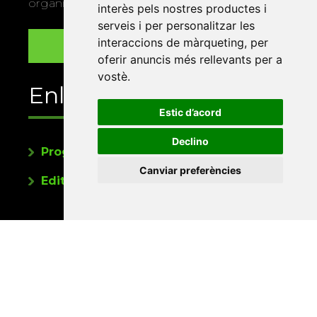
organitza la Xarxa Vives.
interès pels nostres productes i
serveis i per personalitzar les
interaccions de màrqueting
,
per
oferir anuncis més rellevants per a
vostè
.
Enllaços
Estic d’acord
Declino
Programa de publicacions
Canviar preferències
Editorials universitàries a Twitter
Contacte