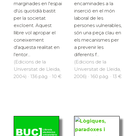
marginades en l'espai
encaminades a la
d'ús quotidià bastit
inserció en el món
per la societat
laboral de les
excloent. Aquest
persones vulnerables,
llibre vol apropar el
són una peça clau en
coneixement
els mecanismes per
d'aquesta realitat en
a prevenir les
l'entor...
diferents f...
(Edicions de la
(Edicions de la
Universitat de Lleida,
Universitat de Lleida,
2004) · 136 pàg. · 10 €
2006) · 160 pàg. · 13 €