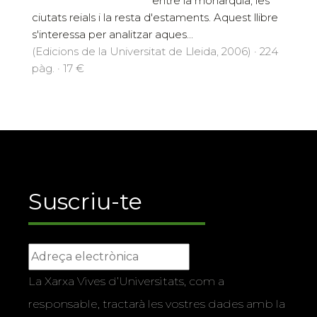
entre la monarquia, les
ciutats reials i la resta d'estaments. Aquest llibre
s'interessa per analitzar aques...
(Edicions de la Universitat de Lleida, 2006) · 224
pàg. · 17 €
Suscriu-te
La Xarxa Vives d’Universitats, com a
responsable, tractarà les vostres dades amb la