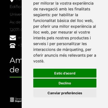
per millorar la vostra experiència
Edifici Àgora
de navegació amb les finalitats
Universitat Jaume I, local 10
següents:
per habilitar la
funcionalitat bàsica del lloc web
,
Av. de Vicent Sos Baynat, s/n
per oferir una millor experiència al
12071 Castelló de la Plana
lloc web
,
per mesurar el vostre
e-buc@vives.org
interès pels nostres productes i
serveis i per personalitzar les
+34 964 72 89 93
interaccions de màrqueting
,
per
oferir anuncis més rellevants per a
Amb el suport
vostè
.
de
Estic d’acord
Declino
Canviar preferències