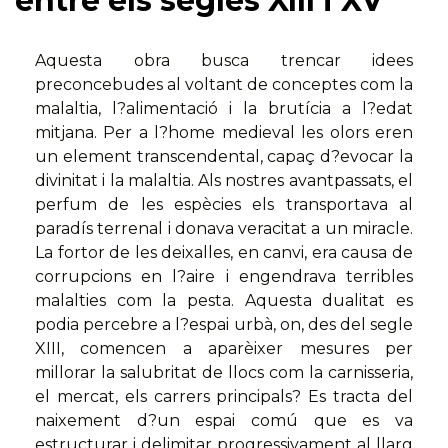
entre els segles XIII i XV
Aquesta obra busca trencar idees
preconcebudes al voltant de conceptes com la
malaltia, l?alimentació i la brutícia a l?edat
mitjana. Per a l?home medieval les olors eren
un element transcendental, capaç d?evocar la
divinitat i la malaltia. Als nostres avantpassats, el
perfum de les espècies els transportava al
paradís terrenal i donava veracitat a un miracle.
La fortor de les deixalles, en canvi, era causa de
corrupcions en l?aire i engendrava terribles
malalties com la pesta. Aquesta dualitat es
podia percebre a l?espai urbà, on, des del segle
XIII, comencen a aparèixer mesures per
millorar la salubritat de llocs com la carnisseria,
el mercat, els carrers principals? Es tracta del
naixement d?un espai comú que es va
estructurar i delimitar progressivament al llarg