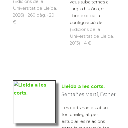
(Edicions de la
veus subalternes al
Universitat de Lleida,
llarg la història, el
2026) · 260 pàg. · 20
llibre explica la
€
configuració de ...
(Edicions de la
Universitat de Lleida,
2013) · 4 €
Lleida a les corts.
Sentañes Martí, Esther
Les corts han estat un
lloc privilegiat per
estudiar les relacions