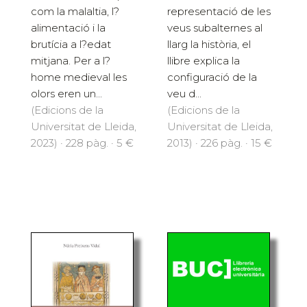
com la malaltia, l?
representació de les
alimentació i la
veus subalternes al
brutícia a l?edat
llarg la història, el
mitjana. Per a l?
llibre explica la
home medieval les
configuració de la
olors eren un...
veu d...
(Edicions de la
(Edicions de la
Universitat de Lleida,
Universitat de Lleida,
2023) · 228 pàg. · 5 €
2013) · 226 pàg. · 15 €