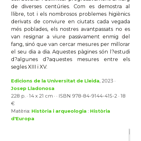
de diverses centúries. Com es demostra al
llibre, tot i els nombrosos problemes higiènics
derivats de conviure en ciutats cada vegada
més poblades, els nostres avantpassats no es
van resignar a viure passivament enmig del
fang, sinó que van cercar mesures per millorar
el seu dia a dia. Aquestes pàgines són l?estudi
d?algunes d?aquestes mesures entre els
segles XIII i XV.
Edicions de la Universitat de Lleida
, 2023 ·
Josep Lladonosa
228 p. · 14 x 21 cm · · ISBN 978-84-9144-415-2 · 18
€
Matèria:
Història i arqueologia
:
Història
d'Europa