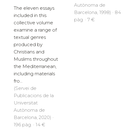
Autònoma de
The eleven essays
Barcelona, 1998) · 84
included in this
pàg. · 7 €
collective volume
examine a range of
textual genres
produced by
Christians and
Muslims throughout
the Mediterranean,
including materials
fro...
(Servei de
Publicacions de la
Universitat
Autònoma de
Barcelona, 2020) ·
196 pàg. · 14 €