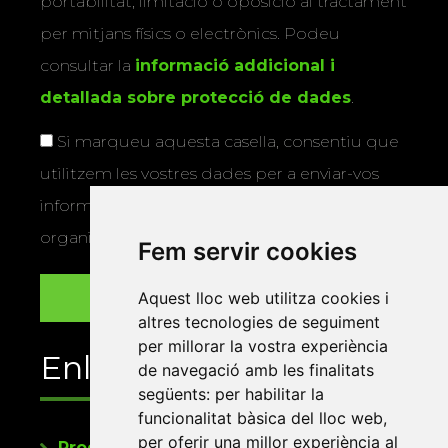
portabilitat, limitació o oposició al tractament
per mitjans físics o electrònics. Podeu
consultar la
informació addicional i
detallada sobre protecció de dades
.
Si marqueu aquesta casella, consentiu que
utilitzem les vostres dades per a enviar-vos
informació sobre els actes i activitats que
organitza la Xarxa Vives.
Fem servir cookies
Aquest lloc web utilitza cookies i
altres tecnologies de seguiment
per millorar la vostra experiència
Enllaços
de navegació amb les finalitats
següents:
per habilitar la
funcionalitat bàsica del lloc web
,
per oferir una millor experiència al
Programa de publicacions