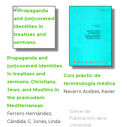
Propaganda and
(un)covered identities
in treatises and
Curs pràctic de
sermons: Christians,
terminologia médica
Jews, and Muslims in
Navarro Acebes, Xavier
the premodern
Mediterranean
(Servei de
Ferrero Hernández,
Publicacions de la
Cándida; G. Jones, Linda
Universitat