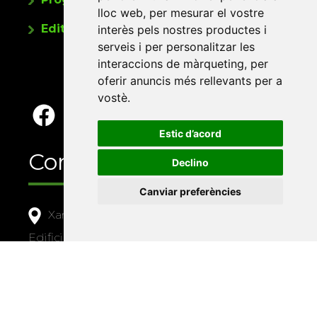
lloc web
,
per mesurar el vostre
Editorials universitàries a Twitter
interès pels nostres productes i
serveis i per personalitzar les
interaccions de màrqueting
,
per
oferir anuncis més rellevants per a
vostè
.
Estic d’acord
Contacte
Declino
Canviar preferències
Xarxa Vives d'Universitats
Edifici Àgora
Universitat Jaume I, local 10
Av. de Vicent Sos Baynat, s/n
12071 Castelló de la Plana