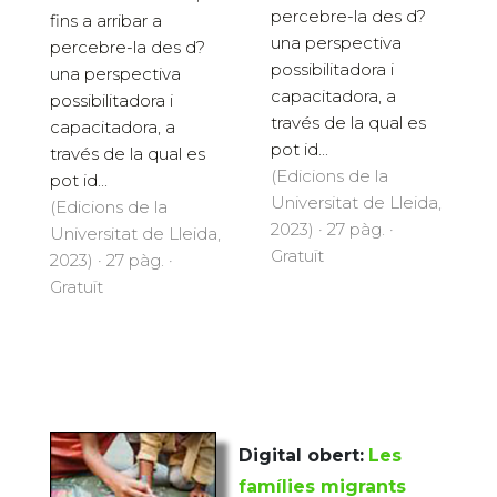
percebre-la des d?
fins a arribar a
una perspectiva
percebre-la des d?
possibilitadora i
una perspectiva
capacitadora, a
possibilitadora i
través de la qual es
capacitadora, a
pot id...
través de la qual es
(Edicions de la
pot id...
Universitat de Lleida,
(Edicions de la
2023) · 27 pàg. ·
Universitat de Lleida,
Gratuït
2023) · 27 pàg. ·
Gratuït
Digital obert:
Les
famílies migrants