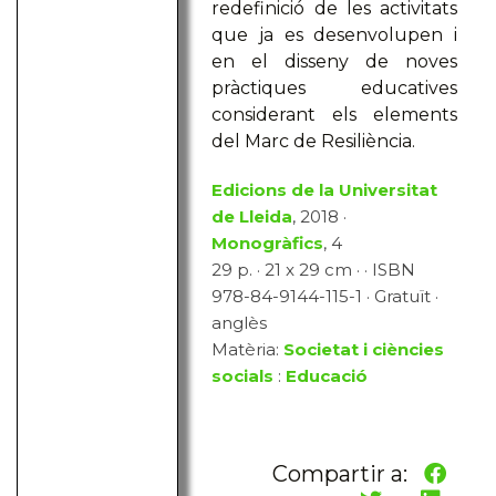
redefinició de les activitats
que ja es desenvolupen i
en el disseny de noves
pràctiques educatives
considerant els elements
del Marc de Resiliència.
Edicions de la Universitat
de Lleida
, 2018 ·
Monogràfics
, 4
29 p. · 21 x 29 cm · · ISBN
978-84-9144-115-1 · Gratuït ·
anglès
Matèria:
Societat i ciències
socials
:
Educació
Compartir a: