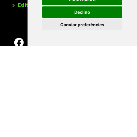
Editorials universitàries a Twitter
Declino
Canviar preferències
Contacte
Xarxa Vives d'Universitats
Edifici Àgora
Universitat Jaume I, local 10
Av. de Vicent Sos Baynat, s/n
12071 Castelló de la Plana
e-buc@vives.org