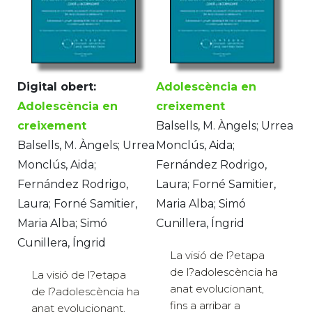
Digital obert:
Adolescència en
Adolescència en
creixement
creixement
Balsells, M. Àngels; Urrea
Balsells, M. Àngels; Urrea
Monclús, Aida;
Monclús, Aida;
Fernández Rodrigo,
Fernández Rodrigo,
Laura; Forné Samitier,
Laura; Forné Samitier,
Maria Alba; Simó
Maria Alba; Simó
Cunillera, Íngrid
Cunillera, Íngrid
La visió de l?etapa
de l?adolescència ha
La visió de l?etapa
anat evolucionant,
de l?adolescència ha
fins a arribar a
anat evolucionant,