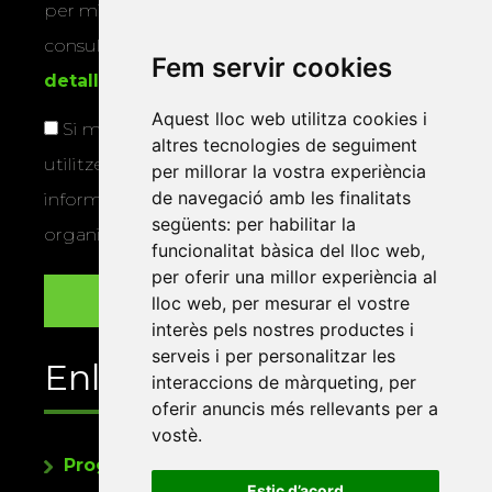
per mitjans físics o electrònics. Podeu
consultar la
informació addicional i
Fem servir cookies
detallada sobre protecció de dades
.
Aquest lloc web utilitza cookies i
Si marqueu aquesta casella, consentiu que
altres tecnologies de seguiment
utilitzem les vostres dades per a enviar-vos
per millorar la vostra experiència
de navegació amb les finalitats
informació sobre els actes i activitats que
següents:
per habilitar la
organitza la Xarxa Vives.
funcionalitat bàsica del lloc web
,
per oferir una millor experiència al
lloc web
,
per mesurar el vostre
interès pels nostres productes i
serveis i per personalitzar les
Enllaços
interaccions de màrqueting
,
per
oferir anuncis més rellevants per a
vostè
.
Programa de publicacions
Estic d’acord