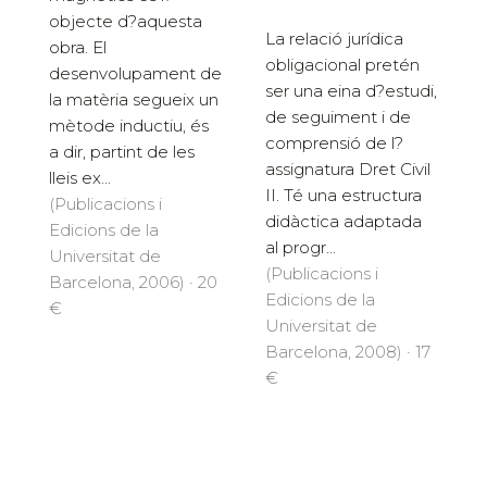
objecte d?aquesta
La relació jurídica
obra. El
obligacional pretén
desenvolupament de
ser una eina d?estudi,
la matèria segueix un
de seguiment i de
mètode inductiu, és
comprensió de l?
a dir, partint de les
assignatura Dret Civil
lleis ex...
II. Té una estructura
(Publicacions i
didàctica adaptada
Edicions de la
al progr...
Universitat de
(Publicacions i
Barcelona, 2006) · 20
Edicions de la
€
Universitat de
Barcelona, 2008) · 17
€