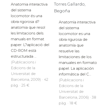
Anatomia interactiva
Torres Gallardo,
del sistema
Begoña
locomotor és una
obra rigorosa d?
Anatomía interactiva
anatomia que resol
del sistema
les limitacions dels
locomotor es una
manuals en format
obra rigurosa de
paper. L?aplicació del
anatomía que
CD-ROM està
resuelve las
estructurada ...
limitaciones de los
(Publicacions i
manuales en formato
Edicions de la
papel. La aplicación
Universitat de
informática del C...
Barcelona, 2009) · 42
(Publicacions i
pàg. · 25 €
Edicions de la
Universitat de
Barcelona, 2006) · 38
pàg. · 18 €