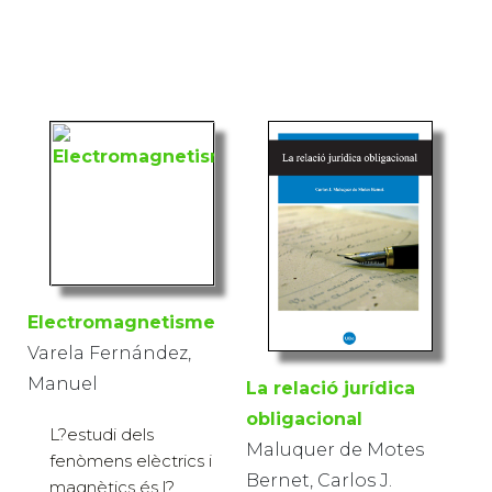
Electromagnetisme
Varela Fernández,
Manuel
La relació jurídica
obligacional
L?estudi dels
Maluquer de Motes
fenòmens elèctrics i
Bernet, Carlos J.
magnètics és l?