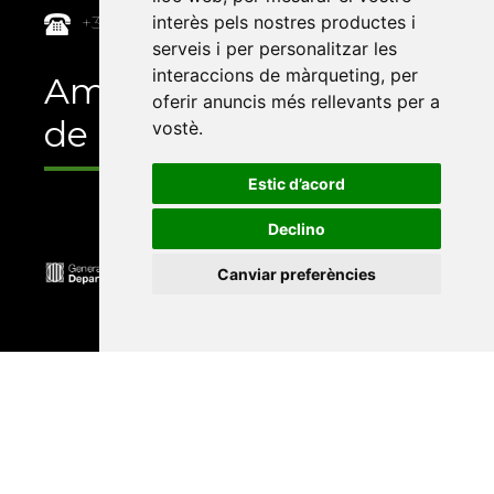
interès pels nostres productes i
+34 964 72 89 93
serveis i per personalitzar les
interaccions de màrqueting
,
per
Amb el suport
oferir anuncis més rellevants per a
de
vostè
.
Estic d’acord
Declino
Canviar preferències
Universitat Abat Oliba CEU
•
Universitat d'Alacant
•
Universitat d'Andorra
•
Universitat Autònoma de