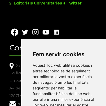
Editorials universitàries a Twitter
Contacte
Fem servir cookies
Aquest lloc web utilitza cookies i
Xarxa Vives d'Universitats
altres tecnologies de seguiment
Edifici Àgora
per millorar la vostra experiència
Universitat Jaume I, local 10
de navegació amb les finalitats
següents:
per habilitar la
Av. de Vicent Sos Baynat, s/n
funcionalitat bàsica del lloc web
,
12071 Castelló de la Plana
per oferir una millor experiència al
e-buc@vives.org
lloc web
,
per mesurar el vostre