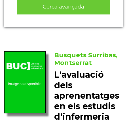
Cerca avançada
Busquets Surribas,
Montserrat
L'avaluació
dels
aprenentatges
en els estudis
d'infermeria