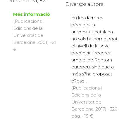
Pons Parera, Eva
Diversos autors
Més informació
En les darreres
(Publicacions i
dècades la
Edicions de la
universitat catalana
Universitat de
no sols ha homologat
Barcelona, 2001) · 21
el nivell de la seva
€
docència i recerca
amb el de l?entorn
europeu, sinó que a
més s?ha proposat
d?esd...
(Publicacions i
Edicions de la
Universitat de
Barcelona, 2017) · 320
pàg. · 15 €