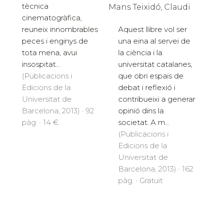
tècnica
Mans Teixidó, Claudi
cinematogràfica,
Aquest llibre vol ser
reuneix innombrables
una eina al servei de
peces i enginys de
la ciència i la
tota mena, avui
universitat catalanes,
insospitat...
que obri espais de
(Publicacions i
debat i reflexió i
Edicions de la
contribueixi a generar
Universitat de
opinió dins la
Barcelona, 2013) · 92
societat. A m...
pàg. · 14 €
(Publicacions i
Edicions de la
Universitat de
Barcelona, 2013) · 162
pàg. · Gratuït