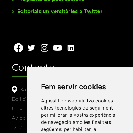
Editorials universitàries a Twitter
Contacte
Fem servir cookies
Xarxa Vives d'Universitats
Edifici Àgora
Aquest lloc web utilitza cookies i
altres tecnologies de seguiment
Universitat Jaume I, local 10
per millorar la vostra experiència
Av. de Vicent Sos Baynat, s/n
de navegació amb les finalitats
12071 Castelló de la Plana
següents:
per habilitar la