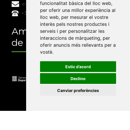
funcionalitat bàsica del lloc web
,
e-buc@vives.org
per oferir una millor experiència al
+34 964 72 89 93
lloc web
,
per mesurar el vostre
interès pels nostres productes i
Amb el suport
serveis i per personalitzar les
interaccions de màrqueting
,
per
de
oferir anuncis més rellevants per a
vostè
.
Estic d’acord
Declino
Canviar preferències
Universitat Abat Oliba CEU
•
Universitat d'Alacant
•