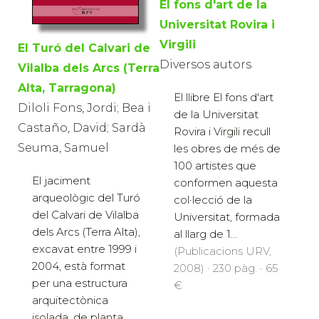
El fons d'art de la
Universitat Rovira i
Virgili
El Turó del Calvari de
Diversos autors
Vilalba dels Arcs (Terra
Alta, Tarragona)
El llibre El fons d'art
Diloli Fons, Jordi; Bea i
de la Universitat
Castaño, David; Sardà
Rovira i Virgili recull
Seuma, Samuel
les obres de més de
100 artistes que
El jaciment
conformen aquesta
arqueològic del Turó
col·lecció de la
del Calvari de Vilalba
Universitat, formada
dels Arcs (Terra Alta),
al llarg de 1...
excavat entre 1999 i
(Publicacions URV,
2004, està format
2008) · 230 pàg. · 65
per una estructura
€
arquitectònica
isolada, de planta...