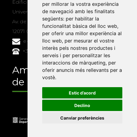
Edifici Àgora
per millorar la vostra experiència
de navegació amb les finalitats
Universitat Jaume I, local 10
següents:
per habilitar la
Av. de Vicent Sos Baynat, s/n
funcionalitat bàsica del lloc web
,
12071 Castelló de la Plana
per oferir una millor experiència al
lloc web
,
per mesurar el vostre
e-buc@vives.org
interès pels nostres productes i
+34 964 72 89 93
serveis i per personalitzar les
interaccions de màrqueting
,
per
Amb el suport
oferir anuncis més rellevants per a
vostè
.
de
Estic d’acord
Declino
Canviar preferències