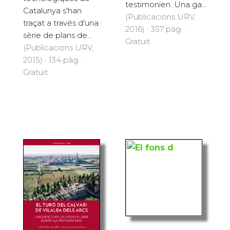
testimonien. Una ga...
Catalunya s'han
(Publicacions URV,
traçat a través d'una
2016) · 357 pàg. ·
sèrie de plans de...
Gratuït
(Publicacions URV,
2015) · 134 pàg. ·
Gratuït