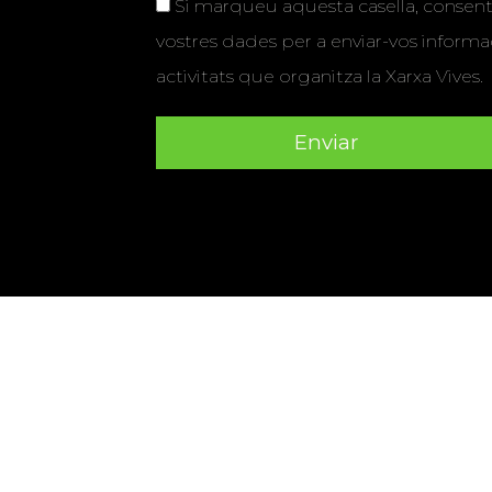
Si marqueu aquesta casella, consenti
vostres dades per a enviar-vos informac
activitats que organitza la Xarxa Vives.
Universitat Abat Oliba CEU
•
Universitat d'Alacant
•
Herrera
•
Universitat de Girona
•
Universitat de les Ill
Hernández d'Elx
•
Universitat Oberta de Catalunya
•
Universitat Pompeu Fabra
•
Universitat Ramon Llull
•
U