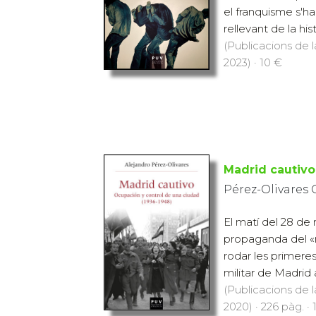
el franquisme s'ha
rellevant de la hist
(Publicacions de l
2023) · 10 €
Madrid cautivo
Pérez-Olivares 
El matí del 28 de 
propaganda del «n
rodar les primere
militar de Madrid al
(Publicacions de l
2020) · 226 pàg. · 