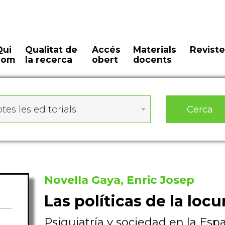
Qui
Qualitat de
Accés
Materials
Reviste
som
la recerca
obert
docents
Cerca
tes les editorials
Novella Gaya, Enric Josep
Las políticas de la locu
Psiquiatría y sociedad en la Es