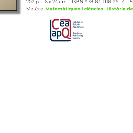
202 p. · 16 x 24 cm · · ISBN 978-84-1118-261-4 · 18
Matèria:
Matemàtiques i ciències
:
Història de