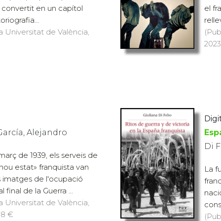
 convertit en un capítol
el f
oriografia...
relle
a Universitat de València,
(Pub
2023
Digit
García, Alejandro
Esp
Di F
març de 1939, els serveis de
ou estat» franquista van
La fu
s imatges de l'ocupació
fran
 final de la Guerra ...
naci
a Universitat de València,
cons
18 €
(Pub