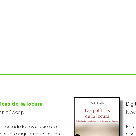
ticas de la locura
Digit
nric Josep
Nove
, l'estudi de l'evolució dels
En el
àctiques psiquiàtriques durant
disc