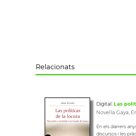
Relacionats
Digital:
Las polí
Novella Gaya, E
En els darrers anys
discursos i les pr