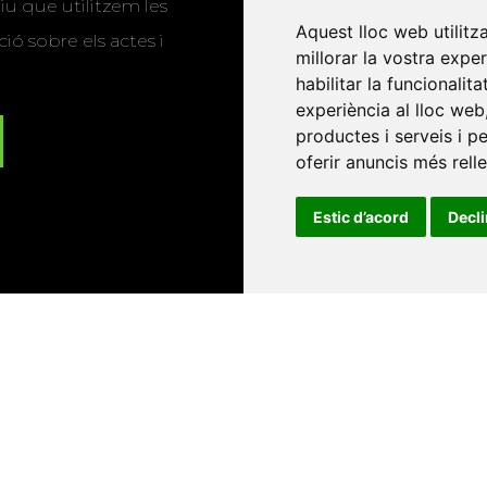
u que utilitzem les
Aquest lloc web utilitz
ió sobre els actes i
millorar la vostra expe
habilitar la funcionalit
experiència al lloc web
productes i serveis i p
oferir anuncis més rell
Estic d’acord
Decl
Universitat d'Andorra
•
Universitat Autònoma de Barcelona
es Balears
•
Universitat Internacional de Catalunya
•
Univers
Universitat de Perpinyà Via Domitia
•
Universitat Politècni
niversitat Rovira i Virgili
•
Universitat de Sàsser
•
Universita
Catalunya