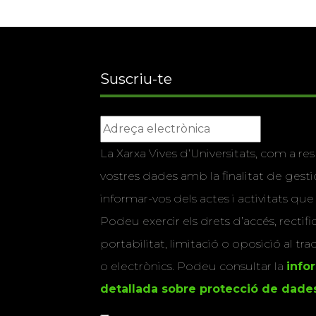
Suscriu-te
La Xarxa Vives d’Universitats, com a res
vostres dades amb la finalitat de gestio
informar-vos dels actes i activitats que
Podeu exercir els drets d’accés, rectifi
portabilitat, limitació o oposició al tr
o electrònics. Podeu consultar la
info
detallada sobre protecció de dade