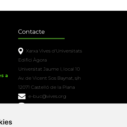
Contacte
Xarxa Vives d'Universitats
Edifici Àgora
Universitat Jaume I, local 10
es a
Av. de Vicent Sos Baynat, s/n
12071 Castelló de la Plana
e-buc@vives.org
+34 964 72 89 93
Amb el suport
kies