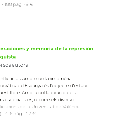
 · 188 pàg. · 9 €
eraciones y memoria de la represión
nquista
ersos autors
onflictiu assumpte de la «memòria
cràtica» d'Espanya és l'objecte d'estudi
uest llibre. Amb la col·laboració dels
rs especialistes, recorre els diverso...
licacions de la Universitat de València,
 · 416 pàg. · 27 €