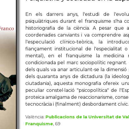
En els darrers anys, l'estudi de l'evolu
psiquiàtriques durant el franquisme s'ha c
historiografia de la ciència. A pesar que
coordenades canviants i va comprendre asp
l'especulació clínico-teòrica, la introd
fiançament institucional de l'especialitat o
mental), en el franquisme la medicina 
condicionada pel marc sociopolític regnant. 
dels quals va anar articulant-se la dimensió po
dels quaranta anys de dictadura (la ideologia
ciutadania), aquesta monografia ofereix un
peculiar constel·lació "psicopolítica" de 
proteica amalgama de reaccionarisme, conserv
tecnocràcia i (finalment) desbordament cívic.
València:
Publicacions de la Universitat de Va
Franquisme
, 69