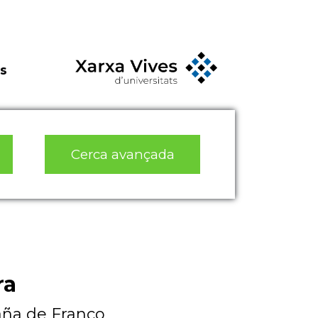
s
Cerca avançada
ra
paña de Franco