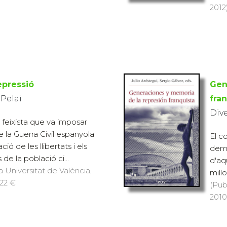
2012)
epressió
Gen
 Pelai
fra
Div
 i feixista que va imposar
 la Guerra Civil espanyola
El c
ió de les llibertats i els
demo
de la població ci...
d'aq
a Universitat de València,
millo
 22 €
(Pub
2010)