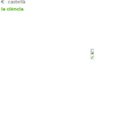
 € · castellà
 la ciència