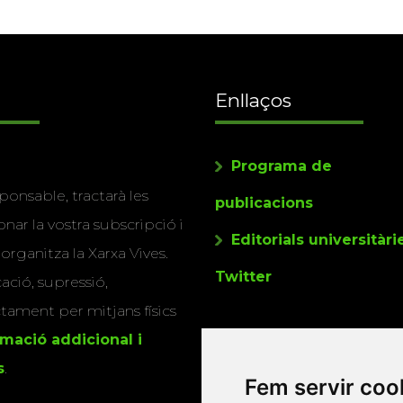
Enllaços
Programa de
ponsable, tractarà les
publicacions
nar la vostra subscripció i
Editorials universitàri
 organitza la Xarxa Vives.
Twitter
cació, supressió,
actament per mitjans físics
rmació addicional i
s
.
Fem servir coo