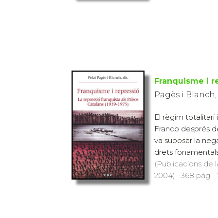
Franquisme i r
Pagès i Blanch,
El règim totalitari
Franco després de
va suposar la negac
drets fonamentals 
(Publicacions de l
2004) · 368 pàg. ·