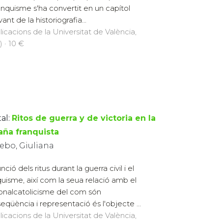
ranquisme s'ha convertit en un capítol
vant de la historiografia...
licacions de la Universitat de València,
) · 10 €
al:
Ritos de guerra y de victoria en la
aña franquista
ebo, Giuliana
nció dels ritus durant la guerra civil i el
quisme, així com la seua relació amb el
onalcatolicisme del com són
eqüència i representació és l'objecte ...
licacions de la Universitat de València,