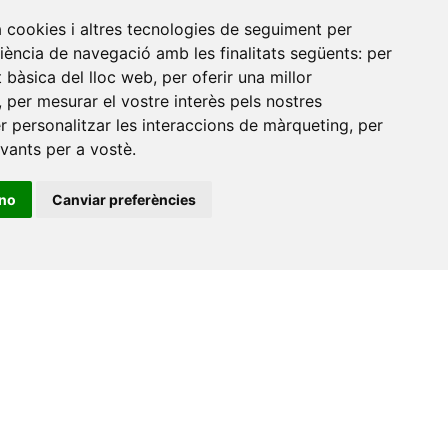
de
a cookies i altres tecnologies de seguiment per
riència de navegació amb les finalitats següents:
per
at bàsica del lloc web
,
per oferir una millor
,
per mesurar el vostre interès pels nostres
er personalitzar les interaccions de màrqueting
,
per
evants per a vostè
.
ino
Canviar preferències
•
Universitat de Barcelona
•
Universitat CEU Cardenal
itat Jaume I
•
Universitat de Lleida
•
Universitat Miguel
ca de Catalunya
•
Universitat Politècnica de València
•
t de València
•
Universitat de Vic - Universitat Central de