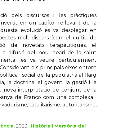
ció dels discursos i les pràctiques
onvertit en un capítol rellevant de la
 aquesta evolució es va desplegar en
ectes molt dispars (com el cultiu de
ucció de novetats terapèutiques, el
 la difusió del nou ideari de la salut
mental es va veure particularment
Considerant els principals eixos entorn
lítica i social de la psiquiatria al llarg
, la doctrina, el govern, la gestió i la
a nova interpretació de conjunt de la
l'Espanya de Franco com una complexa i
adorisme, totalitarisme, autoritarisme,
lència
, 2023 ·
Història i Memòria del