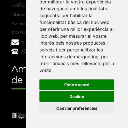
per millorar la vostra experiència
Edifici Àgora
de navegació amb les finalitats
Universitat Jaume I, local 10
següents:
per habilitar la
funcionalitat bàsica del lloc web
,
Av. de Vicent Sos Baynat, s/n
per oferir una millor experiència al
12071 Castelló de la Plana
lloc web
,
per mesurar el vostre
e-buc@vives.org
interès pels nostres productes i
serveis i per personalitzar les
+34 964 72 89 93
interaccions de màrqueting
,
per
oferir anuncis més rellevants per a
Amb el suport
vostè
.
de
Estic d’acord
Declino
Canviar preferències