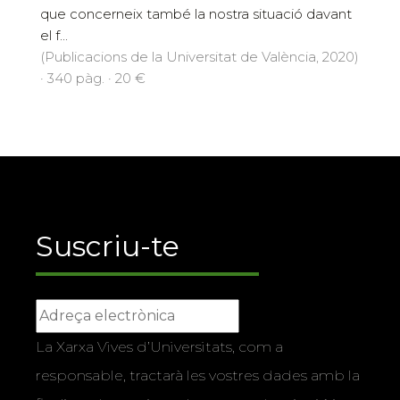
que concerneix també la nostra situació davant
el f...
(Publicacions de la Universitat de València, 2020)
· 340 pàg. · 20 €
Suscriu-te
La Xarxa Vives d’Universitats, com a
responsable, tractarà les vostres dades amb la