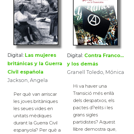
Digital:
Las mujeres
Digital:
Contra Franco...
británicas y la Guerra
y los demás
Civil española
Granell Toledo, Mónica
Jackson, Angela
Hi va haver una
Transició més enllà
Per què van arriscar
dels despatxos, els
les joves britàniques
pactes d?elits i les
les seues vides en
grans sigles
unitats mèdiques
partidistes? Aquest
durant la Guerra Civil
llibre demostra que,
espanyola? Per què a