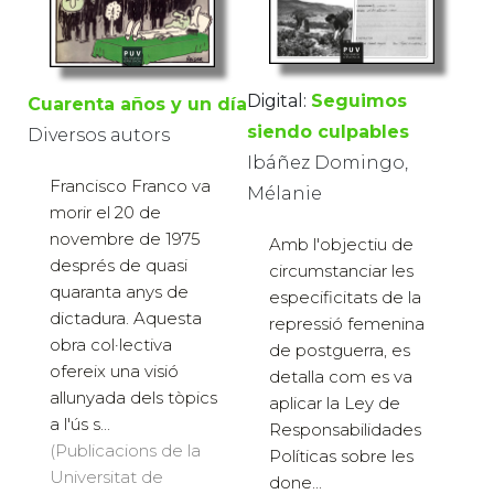
Digital:
Seguimos
Cuarenta años y un día
siendo culpables
Diversos autors
Ibáñez Domingo,
Francisco Franco va
Mélanie
morir el 20 de
novembre de 1975
Amb l'objectiu de
després de quasi
circumstanciar les
quaranta anys de
especificitats de la
dictadura. Aquesta
repressió femenina
obra col·lectiva
de postguerra, es
ofereix una visió
detalla com es va
allunyada dels tòpics
aplicar la Ley de
a l'ús s...
Responsabilidades
(Publicacions de la
Políticas sobre les
Universitat de
done...