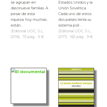
se agrupan en
Estados Unidos y la
diecinueve familias. A
Unión Soviética.
pesar de esta
Cada uno de estos
riqueza, hoy muchas
dos países tenía su
están...
sistema polí...
(Editorial UOC, S.L.,
(Editorial UOC, S.L.,
2016) · 72 pàg. · 5 €
2017) · 162 pàg. · 9 €