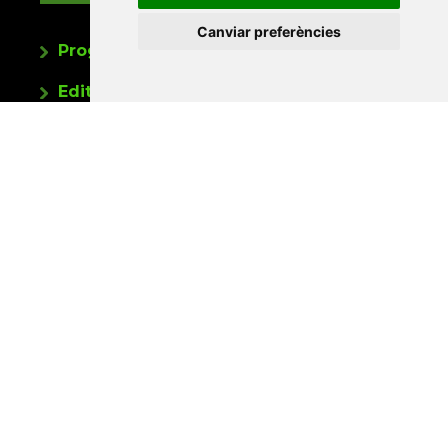
Canviar preferències
Programa de publicacions
Editorials universitàries a Twitter
Contacte
Xarxa Vives d'Universitats
Edifici Àgora
Universitat Jaume I, local 10