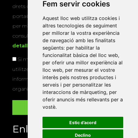
Fem servir cookies
drets d’accés, rectificació, supressió,
portabilitat, limitació o oposició al tractament
Aquest lloc web utilitza cookies i
altres tecnologies de seguiment
per mitjans físics o electrònics. Podeu
per millorar la vostra experiència
consultar la
informació addicional i
de navegació amb les finalitats
detallada sobre protecció de dades
.
següents:
per habilitar la
funcionalitat bàsica del lloc web
,
Si marqueu aquesta casella, consentiu que
per oferir una millor experiència al
utilitzem les vostres dades per a enviar-vos
lloc web
,
per mesurar el vostre
interès pels nostres productes i
informació sobre els actes i activitats que
serveis i per personalitzar les
organitza la Xarxa Vives.
interaccions de màrqueting
,
per
oferir anuncis més rellevants per a
vostè
.
Estic d’acord
Enllaços
Declino