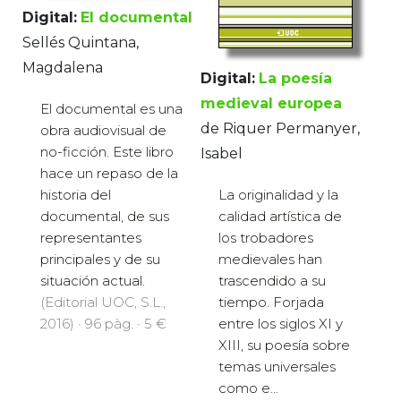
Digital:
El documental
Sellés Quintana,
Magdalena
Digital:
La poesía
medieval europea
El documental es una
de Riquer Permanyer,
obra audiovisual de
no-ficción. Este libro
Isabel
hace un repaso de la
La originalidad y la
historia del
calidad artística de
documental, de sus
los trobadores
representantes
medievales han
principales y de su
trascendido a su
situación actual.
tiempo. Forjada
(Editorial UOC, S.L.,
entre los siglos XI y
2016) · 96 pàg. · 5 €
XIII, su poesía sobre
temas universales
como e...