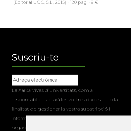
(Editorial UOC, S.L., 2015) · 120 pàg. · 9 €
Suscriu-te
La Xarxa Vives d’Universitats, com a
responsable, tractarà les vostres dades amb la
finalitat de gestionar la vostra subscripció i
informar-vos dels actes i activitats que
organitza la Xarxa Vives. Podeu exercir els