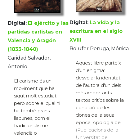
Digital:
La vida y la
Digital:
El ejército y las
escritura en el siglo
partidas carlistas en
XVIII
Valencia y Aragón
Bolufer Peruga, Mónica
(1833-1840)
Caridad Salvador,
Aquest llibre parteix
Antonio
d'un enigma:
desvelar la identitat
El carlisme és un
de l'autora d'un dels
moviment que ha
més importants
sigut molt estudiat
textos crítics sobre la
però sobre el qual hi
condició de les
ha també grans
dones de la seua
llacunes, com el
època, Apología de ...
tradicionalisme
(Publicacions de la
valencià o
Universitat de