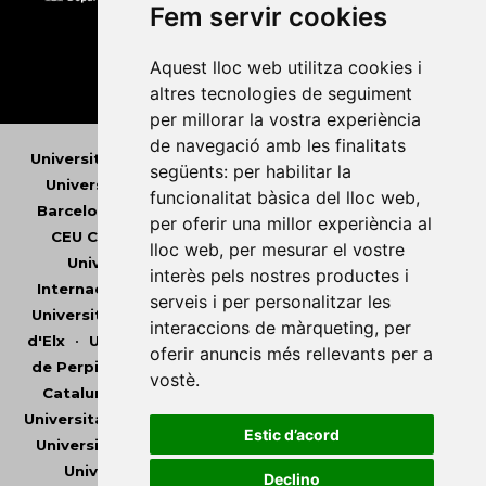
Fem servir cookies
Aquest lloc web utilitza cookies i
altres tecnologies de seguiment
per millorar la vostra experiència
de navegació amb les finalitats
Universitat Abat Oliba CEU
•
Universitat d'Alacant
•
següents:
per habilitar la
Universitat d'Andorra
•
Universitat Autònoma de
funcionalitat bàsica del lloc web
,
Barcelona
•
Universitat de Barcelona
•
Universitat
per oferir una millor experiència al
CEU Cardenal Herrera
•
Universitat de Girona
•
lloc web
,
per mesurar el vostre
Universitat de les Illes Balears
•
Universitat
interès pels nostres productes i
Internacional de Catalunya
•
Universitat Jaume I
•
serveis i per personalitzar les
Universitat de Lleida
•
Universitat Miguel Hernández
interaccions de màrqueting
,
per
d'Elx
•
Universitat Oberta de Catalunya
•
Universitat
oferir anuncis més rellevants per a
de Perpinyà Via Domitia
•
Universitat Politècnica de
vostè
.
Catalunya
•
Universitat Politècnica de València
•
Universitat Pompeu Fabra
•
Universitat Ramon Llull
•
Estic d’acord
Universitat Rovira i Virgili
•
Universitat de Sàsser
•
Universitat de València
•
Universitat de Vic -
Declino