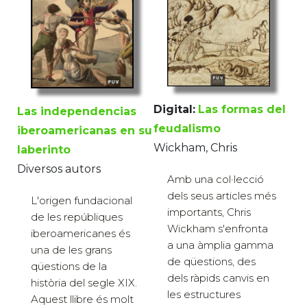
Digital:
Las formas del
Las independencias
feudalismo
iberoamericanas en su
Wickham, Chris
laberinto
Diversos autors
Amb una col·lecció
dels seus articles més
L'origen fundacional
importants, Chris
de les repúbliques
Wickham s'enfronta
iberoamericanes és
a una àmplia gamma
una de les grans
de qüestions, des
qüestions de la
dels ràpids canvis en
història del segle XIX.
les estructures
Aquest llibre és molt