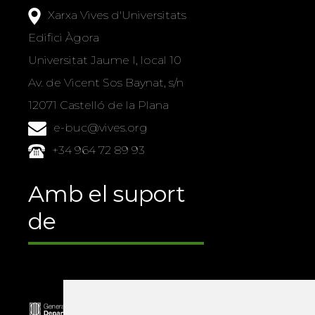
Xarxa Vives d'Universitats
Edifici Àgora
Universitat Jaume I, local 10
Av. de Vicent Sos Baynat, s/n
12071 Castelló de la Plana
e-buc@vives.org
+34 964 72 89 93
Amb el suport
de