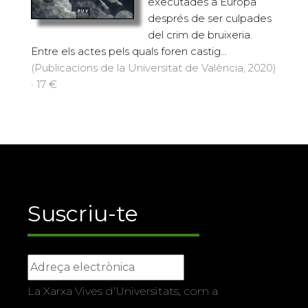
executades a Europa
després de ser culpades
del crim de bruixeria.
Entre els actes pels quals foren castig...
(Publicacions de la Universitat de València, 2020)
· 17 €
Suscriu-te
La Xarxa Vives d’Universitats, com a