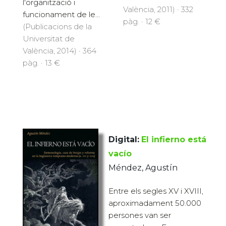
l'organització i
València, 2011) · 332
funcionament de le...
pàg. · 12 €
(Publicacions de la
Universitat de
València, 2014) · 364
pàg. · 13 €
Digital:
El infierno está
vacío
Méndez, Agustín
Entre els segles XV i XVIII,
aproximadament 50.000
persones van ser