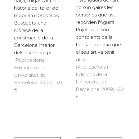
traça, mitjançant la
no són gaires les
història del taller de
persones que avui
mobiliari i decoració
recorden l'Agustí
Busquets, una
Pujol i que són
crònica de la
conscients de la
construcció de la
transcendència que
Barcelona interior,
el seu art va tenir
dels escenaris pr...
dura...
(Publicacions i
(Publicacions i
Edicions de la
Edicions de la
Universitat de
Universitat de
Barcelona, 2006) · 30
Barcelona, 2009) · 20
€
€