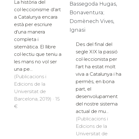
La història del
Bassegoda Hugas,
col·leccionisme d'art
Bonaventura;
a Catalunya encara
Domènech Vives,
està per escriure
Ignasi
d'una manera
completa i
Des del final del
sitemàtica. El llibre
segle XIX la passió
col·lectiu que teniu a
col·leccionista per
les mans no vol ser
l'art ha estat molt
una pe...
viva a Catalunya i ha
(Publicacions i
permès, en bona
Edicions de la
part, el
Universitat de
desenvolupament
Barcelona, 2019) · 15
del nostre sistema
€
actual de mu...
(Publicacions i
Edicions de la
Universitat de