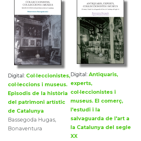
Digital:
Antiquaris,
Digital:
Col·leccionistes,
experts,
col·leccions i museus.
col·leccionistes i
Episodis de la història
museus. El comerç,
del patrimoni artístic
l'estudi i la
de Catalunya
salvaguarda de l'art a
Bassegoda Hugas,
la Catalunya del segle
Bonaventura
XX