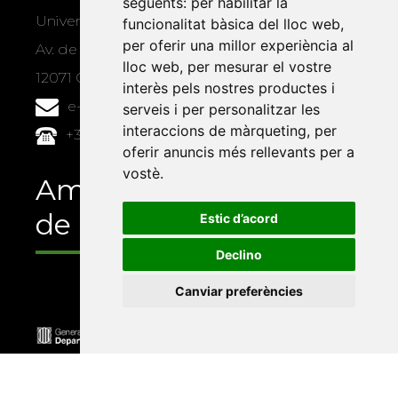
següents:
per habilitar la
Universitat Jaume I, local 10
funcionalitat bàsica del lloc web
,
per oferir una millor experiència al
Av. de Vicent Sos Baynat, s/n
lloc web
,
per mesurar el vostre
12071 Castelló de la Plana
interès pels nostres productes i
e-buc@vives.org
serveis i per personalitzar les
interaccions de màrqueting
,
per
+34 964 72 89 93
oferir anuncis més rellevants per a
vostè
.
Amb el suport
de
Estic d’acord
Declino
Canviar preferències