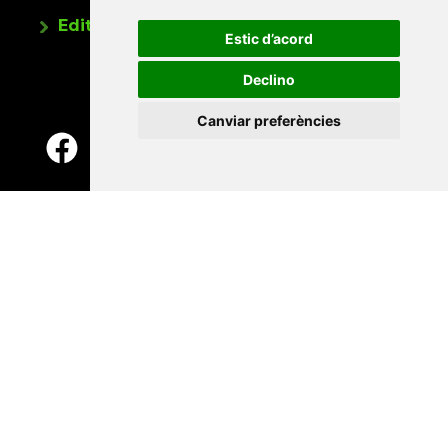
Editorials universitàries a Twitter
Estic d’acord
Declino
Canviar preferències
Contacte
Xarxa Vives d'Universitats
Edifici Àgora
Universitat Jaume I, local 10
Av. de Vicent Sos Baynat, s/n
12071 Castelló de la Plana