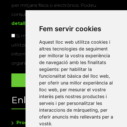
per mitjans físics o electrònics. Podeu
consultar la
informació addicional i
detallada sobre protecció de dades
.
Fem servir cookies
Si marqueu aquesta casella, consentiu que
Aquest lloc web utilitza cookies i
utilitzem les vostres dades per a enviar-vos
altres tecnologies de seguiment
informació sobre els actes i activitats que
per millorar la vostra experiència
de navegació amb les finalitats
organitza la Xarxa Vives.
següents:
per habilitar la
funcionalitat bàsica del lloc web
,
per oferir una millor experiència al
lloc web
,
per mesurar el vostre
interès pels nostres productes i
Enllaços
serveis i per personalitzar les
interaccions de màrqueting
,
per
oferir anuncis més rellevants per a
Programa de publicacions
vostè
.