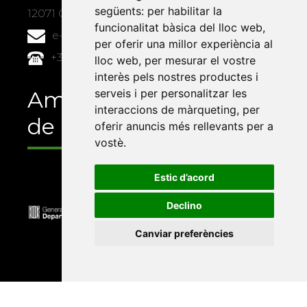
següents:
per habilitar la
12071 Castelló de la Plana
funcionalitat bàsica del lloc web
,
e-buc@vives.org
per oferir una millor experiència al
+34 964 72 89 93
lloc web
,
per mesurar el vostre
interès pels nostres productes i
Amb el suport
serveis i per personalitzar les
interaccions de màrqueting
,
per
de
oferir anuncis més rellevants per a
vostè
.
Estic d’acord
Declino
Canviar preferències