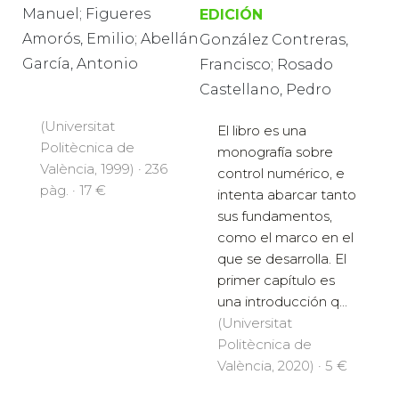
Manuel; Figueres
EDICIÓN
Amorós, Emilio; Abellán
González Contreras,
García, Antonio
Francisco; Rosado
Castellano, Pedro
(Universitat
El libro es una
Politècnica de
monografía sobre
València, 1999) · 236
control numérico, e
pàg. · 17 €
intenta abarcar tanto
sus fundamentos,
como el marco en el
que se desarrolla. El
primer capítulo es
una introducción q...
(Universitat
Politècnica de
València, 2020) · 5 €