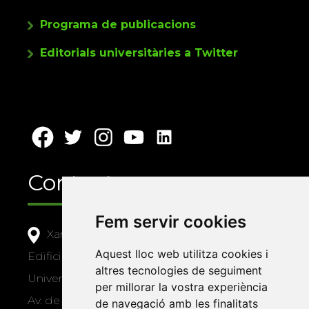
Programa de publicacions
Editorials universitàries a Twitter
Contacte
Fem servir cookies
Xarxa Vives d'Universitats
Aquest lloc web utilitza cookies i
Edifici Àgora
altres tecnologies de seguiment
Universitat Jaume I, local 10
per millorar la vostra experiència
Av. de Vicent Sos Baynat, s/n
de navegació amb les finalitats