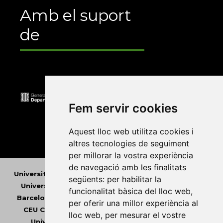
Amb el suport
de
Fem servir cookies
Aquest lloc web utilitza cookies i
altres tecnologies de seguiment
per millorar la vostra experiència
de navegació amb les finalitats
Universitat Abat Oliba CEU
•
Universitat d'Alacant
•
següents:
per habilitar la
Universitat d'Andorra
•
Universitat Autònoma de
funcionalitat bàsica del lloc web
,
Barcelona
•
Universitat de Barcelona
•
Universitat
per oferir una millor experiència al
CEU Cardenal Herrera
•
Universitat de Girona
•
lloc web
,
per mesurar el vostre
Universitat de les Illes Balears
•
Universitat