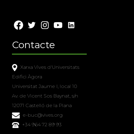
Contacte
Xarxa Vives d'Universitats
Edifici Àgora
Universitat Jaume I, local 10
Av. de Vicent Sos Baynat, s/n
12071 Castelló de la Plana
e-buc@vives.org
+34 964 72 89 93