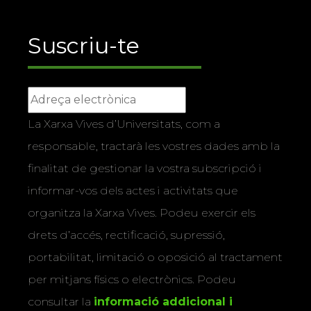
Suscriu-te
La Xarxa Vives d’Universitats, com a
responsable, tractarà les vostres dades amb la
finalitat de gestionar la vostra subscripció i
informar-vos dels actes i activitats que
organitza la Xarxa Vives. Podeu exercir els
drets d’accés, rectificació, supressió,
portabilitat, limitació o oposició al tractament
per mitjans físics o electrònics. Podeu
consultar la
informació addicional i