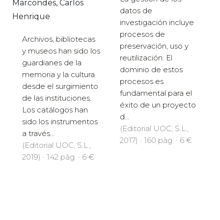
Marcondes, Carlos
datos de
Henrique
investigación incluye
procesos de
Archivos, bibliotecas
preservación, uso y
y museos han sido los
reutilización. El
guardianes de la
dominio de estos
memoria y la cultura
procesos es
desde el surgimiento
fundamental para el
de las instituciones.
éxito de un proyecto
Los catálogos han
d...
sido los instrumentos
(Editorial UOC, S.L.,
a través...
2017) · 160 pàg. · 6 €
(Editorial UOC, S.L.,
2019) · 142 pàg. · 6 €