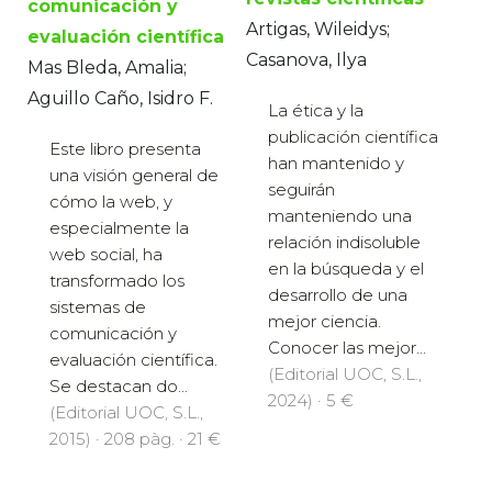
comunicación y
Artigas, Wileidys;
evaluación científica
Casanova, Ilya
Mas Bleda, Amalia;
Aguillo Caño, Isidro F.
La ética y la
publicación científica
Este libro presenta
han mantenido y
una visión general de
seguirán
cómo la web, y
manteniendo una
especialmente la
relación indisoluble
web social, ha
en la búsqueda y el
transformado los
desarrollo de una
sistemas de
mejor ciencia.
comunicación y
Conocer las mejor...
evaluación científica.
(Editorial UOC, S.L.,
Se destacan do...
2024) · 5 €
(Editorial UOC, S.L.,
2015) · 208 pàg. · 21 €