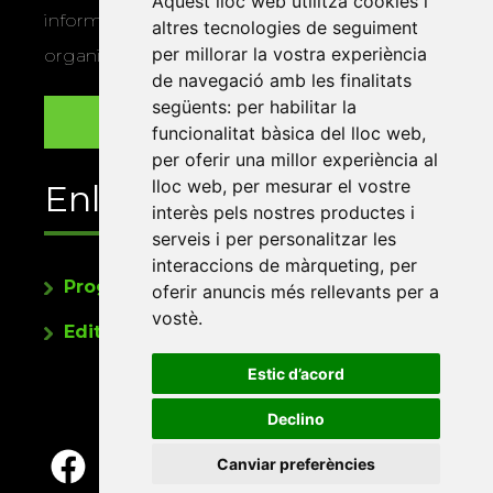
Aquest lloc web utilitza cookies i
informació sobre els actes i activitats que
altres tecnologies de seguiment
per millorar la vostra experiència
organitza la Xarxa Vives.
de navegació amb les finalitats
següents:
per habilitar la
funcionalitat bàsica del lloc web
,
per oferir una millor experiència al
lloc web
,
per mesurar el vostre
Enllaços
interès pels nostres productes i
serveis i per personalitzar les
interaccions de màrqueting
,
per
Programa de publicacions
oferir anuncis més rellevants per a
vostè
.
Editorials universitàries a Twitter
Estic d’acord
Declino
Canviar preferències