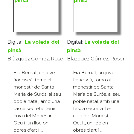
Digital:
La volada del
Digital:
La volada del
pinsà
pinsà
Blàzquez Gómez, Roser
Blàzquez Gómez, Roser
Fra Bernat, un jove
Fra Bernat, un jove
franciscà, torna al
franciscà, torna al
monestir de Santa
monestir de Santa
Maria de Surós, al seu
Maria de Surós, al seu
poble natal, amb una
poble natal, amb una
tasca secreta: tenir
tasca secreta: tenir
cura del Monestir
cura del Monestir
Ocult, un lloc on
Ocult, un lloc on
obres d'art i ...
obres d'art i ...