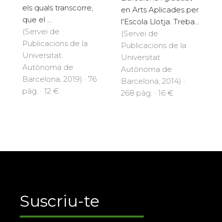
els quals transcorre,
en Arts Aplicades per
que el ...
l'Escola Llotja. Treba...
(Servei de
(Servei de
Publicacions de la
Publicacions de la
Universitat
Universitat
Autònoma de
Autònoma de
Barcelona, 2019) · 76
Barcelona, 2014) ·
pàg. · 12 €
268 pàg. · 16 €
Suscriu-te