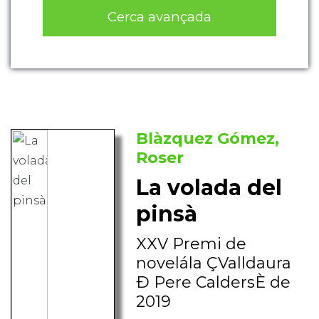
Cerca avançada
Blàzquez Gómez,
Roser
La volada del
pinsà
XXV Premi de
novelála ÇValldaura
Ð Pere CaldersÈ de
2019