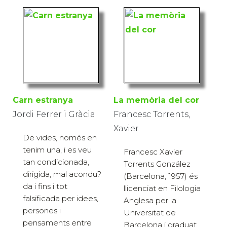
Carn estranya
La memòria del cor
Jordi Ferrer i Gràcia
Francesc Torrents,
Xavier
De vides, només en
tenim una, i es veu
Francesc Xavier
tan condicionada,
Torrents González
dirigida, mal acondu?
(Barcelona, 1957) és
da i fins i tot
llicenciat en Filologia
falsificada per idees,
Anglesa per la
persones i
Universitat de
pensaments entre
Barcelona i graduat