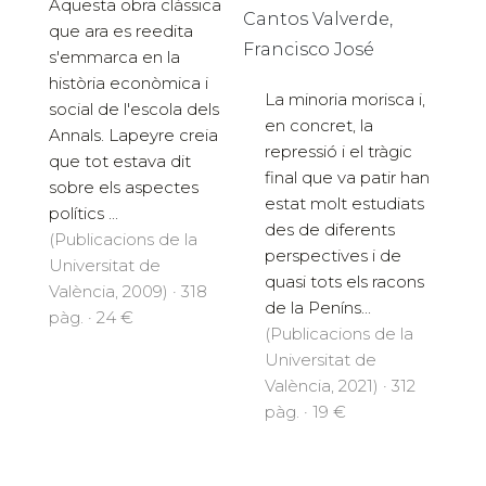
Aquesta obra clàssica
Cantos Valverde,
que ara es reedita
Francisco José
s'emmarca en la
història econòmica i
La minoria morisca i,
social de l'escola dels
en concret, la
Annals. Lapeyre creia
repressió i el tràgic
que tot estava dit
final que va patir han
sobre els aspectes
estat molt estudiats
polítics ...
des de diferents
(Publicacions de la
perspectives i de
Universitat de
quasi tots els racons
València, 2009) · 318
de la Peníns...
pàg. · 24 €
(Publicacions de la
Universitat de
València, 2021) · 312
pàg. · 19 €