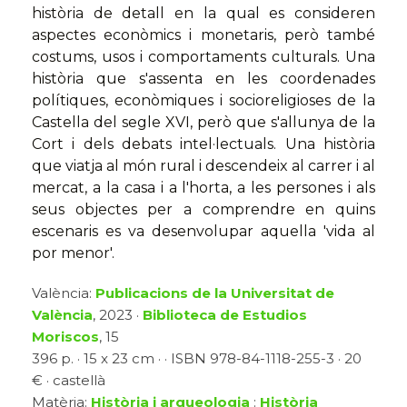
història de detall en la qual es consideren
aspectes econòmics i monetaris, però també
costums, usos i comportaments culturals. Una
història que s'assenta en les coordenades
polítiques, econòmiques i socioreligioses de la
Castella del segle XVI, però que s'allunya de la
Cort i dels debats intel·lectuals. Una història
que viatja al món rural i descendeix al carrer i al
mercat, a la casa i a l'horta, a les persones i als
seus objectes per a comprendre en quins
escenaris es va desenvolupar aquella 'vida al
por menor'.
València:
Publicacions de la Universitat de
València
, 2023 ·
Biblioteca de Estudios
Moriscos
, 15
396 p. · 15 x 23 cm · · ISBN 978-84-1118-255-3 · 20
€ · castellà
Matèria:
Història i arqueologia
:
Història