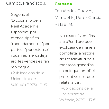
Campo, Francisco J.
Granada
Fernández Chaves,
Segons el
Manuel F.; Pérez García,
'Diccionario de la
Rafael M.
Real Academia
Española', 'por
No disposàvem fins
menor' significa
ara d?un llibre que
"menudamente", "por
explicara de manera
partes", "por extenso",
completa la història
i quan es mercadeja
de l?esclavitud dels
així, les vendes es fan
moriscos granadins,
"en peque...
un buit que ompli el
(Publicacions de la
present volum, que
Universitat de
relata la ca...
València, 2023) · 11 €
(Publicacions de la
Universitat de
València, 2025) · 13 €