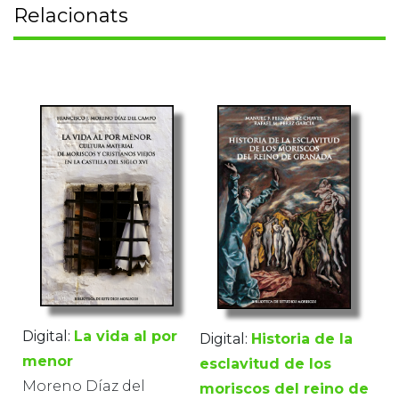
Relacionats
Digital:
La vida al por
Digital:
Historia de la
menor
esclavitud de los
Moreno Díaz del
moriscos del reino de