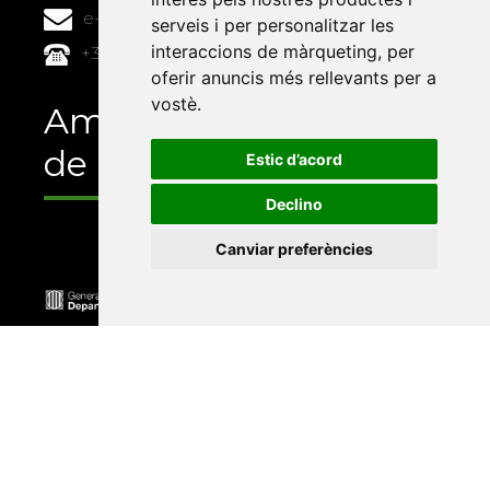
e-buc@vives.org
serveis i per personalitzar les
interaccions de màrqueting
,
per
+34 964 72 89 93
oferir anuncis més rellevants per a
vostè
.
Amb el suport
de
Estic d’acord
Declino
Canviar preferències
Universitat Abat Oliba CEU
•
Universitat d'Alacant
•