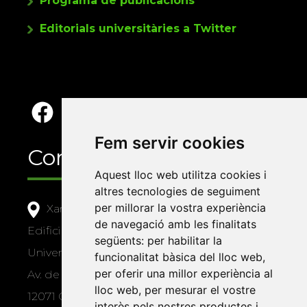
Programa de publicacions
Editorials universitàries a Twitter
Fem servir cookies
Contacte
Aquest lloc web utilitza cookies i
altres tecnologies de seguiment
per millorar la vostra experiència
Xarxa Vives d'Universitats
de navegació amb les finalitats
Edifici Àgora
següents:
per habilitar la
Universitat Jaume I, local 10
funcionalitat bàsica del lloc web
,
per oferir una millor experiència al
Av. de Vicent Sos Baynat, s/n
lloc web
,
per mesurar el vostre
12071 Castelló de la Plana
interès pels nostres productes i