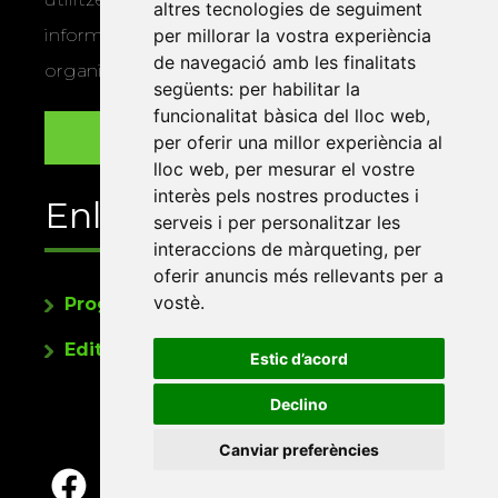
altres tecnologies de seguiment
informació sobre els actes i activitats que
per millorar la vostra experiència
de navegació amb les finalitats
organitza la Xarxa Vives.
següents:
per habilitar la
funcionalitat bàsica del lloc web
,
per oferir una millor experiència al
lloc web
,
per mesurar el vostre
interès pels nostres productes i
Enllaços
serveis i per personalitzar les
interaccions de màrqueting
,
per
oferir anuncis més rellevants per a
vostè
.
Programa de publicacions
Editorials universitàries a Twitter
Estic d’acord
Declino
Canviar preferències