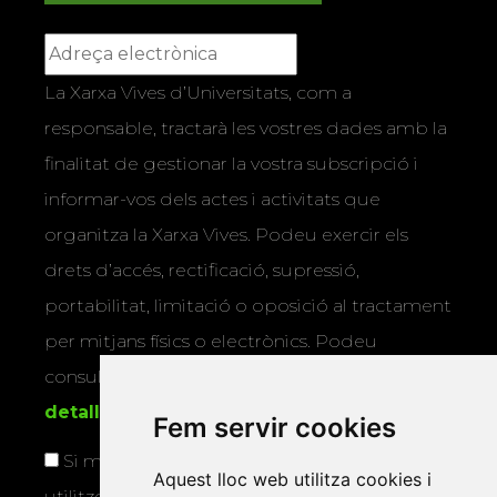
La Xarxa Vives d’Universitats, com a
responsable, tractarà les vostres dades amb la
finalitat de gestionar la vostra subscripció i
informar-vos dels actes i activitats que
organitza la Xarxa Vives. Podeu exercir els
drets d’accés, rectificació, supressió,
portabilitat, limitació o oposició al tractament
per mitjans físics o electrònics. Podeu
consultar la
informació addicional i
detallada sobre protecció de dades
.
Fem servir cookies
Si marqueu aquesta casella, consentiu que
Aquest lloc web utilitza cookies i
utilitzem les vostres dades per a enviar-vos