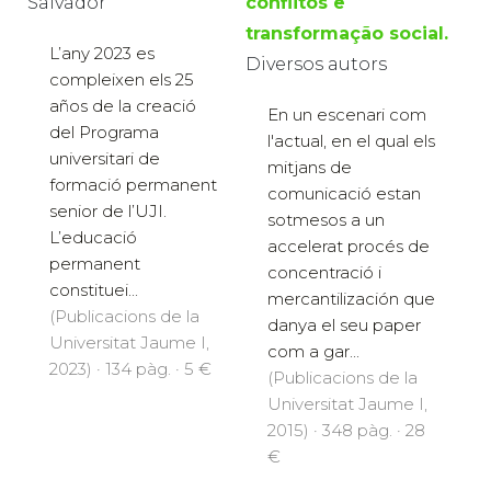
Salvador
conflitos e
transformação social.
L’any 2023 es
Diversos autors
compleixen els 25
años de la creació
En un escenari com
del Programa
l'actual, en el qual els
universitari de
mitjans de
formació permanent
comunicació estan
senior de l’UJI.
sotmesos a un
L’educació
accelerat procés de
permanent
concentració i
constituei...
mercantilización que
(Publicacions de la
danya el seu paper
Universitat Jaume I,
com a gar...
2023) · 134 pàg. · 5 €
(Publicacions de la
Universitat Jaume I,
2015) · 348 pàg. · 28
€