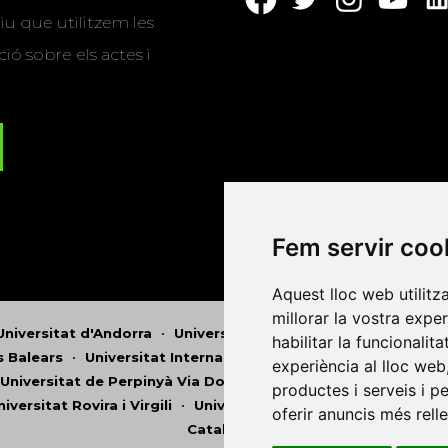
u que utilitzem les
ió sobre els actes i
Fem servir coo
Aquest lloc web utilitz
millorar la vostra expe
Universitat d'Andorra
•
Universitat Autònoma de Barcelona
habilitar la funcionalit
es Balears
•
Universitat Internacional de Catalunya
•
Univers
experiència al lloc web
Universitat de Perpinyà Via Domitia
•
Universitat Politècni
productes i serveis i p
niversitat Rovira i Virgili
•
Universitat de Sàsser
•
Universita
oferir anuncis més rell
Catalunya