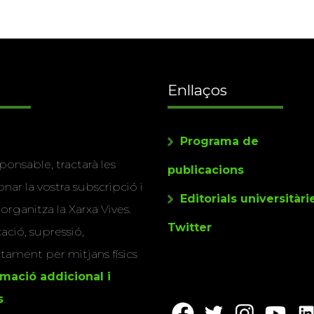
Enllaços
Programa de
ponsable, tractarà les
publicacions
nar la vostra subscripció i
Editorials universitàri
 organitza la Xarxa Vives.
Twitter
cació, supressió,
actament per mitjans físics
rmació addicional i
s
.