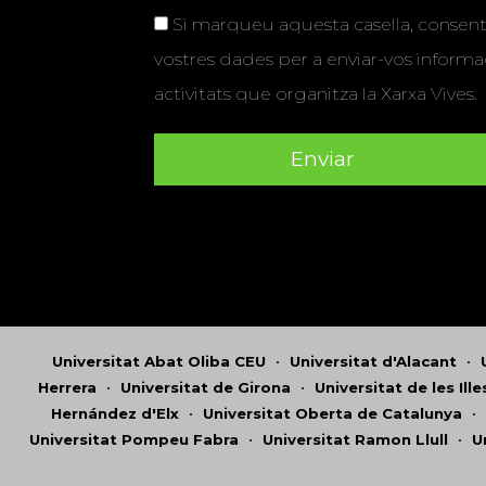
Si marqueu aquesta casella, consenti
vostres dades per a enviar-vos informac
activitats que organitza la Xarxa Vives.
Universitat Abat Oliba CEU
•
Universitat d'Alacant
•
Herrera
•
Universitat de Girona
•
Universitat de les Ill
Hernández d'Elx
•
Universitat Oberta de Catalunya
•
Universitat Pompeu Fabra
•
Universitat Ramon Llull
•
U