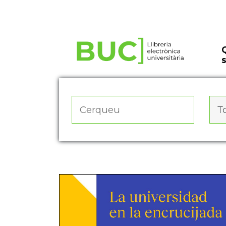
Actualitza les preferències de les cookies
To