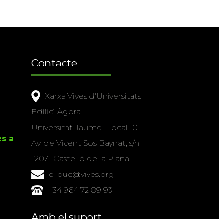
Contacte
Xarxa Vives d'Universitats
Edifici Àgora
Universitat Jaume I, local 10
es a
Av. de Vicent Sos Baynat, s/n
12071 Castelló de la Plana
e-buc@vives.org
+34 964 72 89 93
Amb el suport