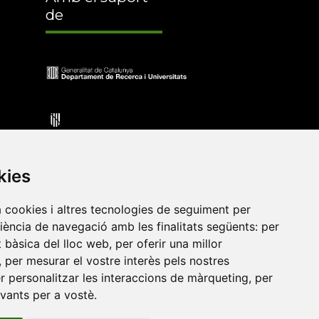
de
kies
a cookies i altres tecnologies de seguiment per
riència de navegació amb les finalitats següents:
per
•
Universitat de Barcelona
•
Universitat CEU Cardenal
at bàsica del lloc web
,
per oferir una millor
itat Jaume I
•
Universitat de Lleida
•
Universitat Miguel
,
per mesurar el vostre interès pels nostres
ca de Catalunya
•
Universitat Politècnica de València
•
er personalitzar les interaccions de màrqueting
,
per
t de València
•
Universitat de Vic - Universitat Central de
evants per a vostè
.