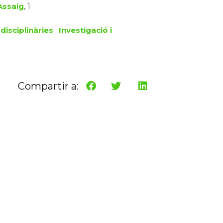
Assaig
, 1
disciplinàries
:
Investigació i
Compartir a: