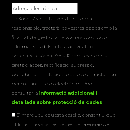
La Xarxa Vives d’Universitats, com a
responsable, tractarà les vostres dades amb la
finalitat de gestionar la vostra subscripció i
informar-vos dels actes i activitats que
organitza la Xarxa Vives. Podeu exercir els
drets d’accés, rectificació, supressió,
portabilitat, limitació o oposició al tractament
per mitjans físics o electrònics. Podeu
consultar la
informació addicional i
detallada sobre protecció de dades
.
Si marqueu aquesta casella, consentiu que
utilitzem les vostres dades per a enviar-vos