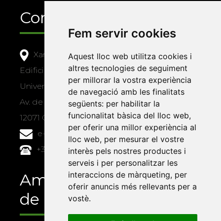
Contacte
Fem servir cookies
Xarxa Vives d'Universitats
Aquest lloc web utilitza cookies i
altres tecnologies de seguiment
Edifici Àgora
per millorar la vostra experiència
Universitat Jaume I, local 10
de navegació amb les finalitats
Av. de Vicent Sos Baynat, s/n
següents:
per habilitar la
funcionalitat bàsica del lloc web
,
12071 Castelló de la Plana
per oferir una millor experiència al
e-buc@vives.org
lloc web
,
per mesurar el vostre
+34 964 72 89 93
interès pels nostres productes i
serveis i per personalitzar les
interaccions de màrqueting
,
per
Amb el suport
oferir anuncis més rellevants per a
de
vostè
.