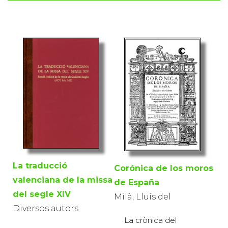
La traducció
Corónica de los moros
valenciana de la missa
de España
del segle XIV
Milà, Lluís del
Diversos autors
La crònica del