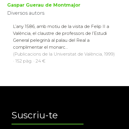
Gaspar Guerau de Montmajor
Diversos autors
L’any 1586, amb motiu de la visita de Felip II a
València, el claustre de professors de l’Estudi
General pelegrinà al palau del Real a
complimentar el monarc...
(Publicacions de la Universitat de València, 1999)
· 152 pàg. · 24 €
Suscriu-te