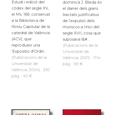
Estudi i edició del
dominicà J. Bleda és
còdex del segle XV,
el darrer dels grans
el Ms. 169, conservat
tractats justificatius
a la Biblioteca de
de l’expulsió dels
l'Arxiu Capitular de la
moriscos a l’inici del
catedral de València
segle XVII, cosa que
(ACV), que
suposava l&#...
reprodueix una
(Publicacions de la
‘Expositio d'Ordin...
Universitat de
(Publicacions de la
València, 2001) · 1114
Universitat de
pàg. · 90 €
València, 2004) · 230
pàg. · 40 €