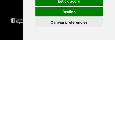
Estic d’acord
Declino
Canviar preferències
Universitat Abat Oliba CEU
•
Universitat d'Alacant
•
Universitat d'Andorra
•
Universitat Autònoma de
Barcelona
•
Universitat de Barcelona
•
Universitat
CEU Cardenal Herrera
•
Universitat de Girona
•
Universitat de les Illes Balears
•
Universitat
Internacional de Catalunya
•
Universitat Jaume I
•
Universitat de Lleida
•
Universitat Miguel Hernández
d'Elx
•
Universitat Oberta de Catalunya
•
Universitat
de Perpinyà Via Domitia
•
Universitat Politècnica de