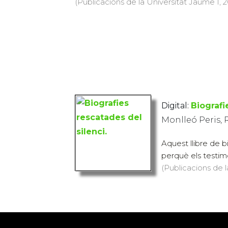
(Publicacions de la Universitat Jaume I, 20
Digital:
Biografi
Monlleó Peris, R
Aquest llibre de b
perquè els testimo
(Publicacions de l