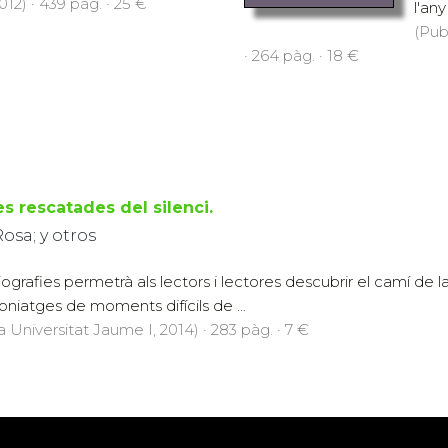
12) · 439 pàg. · 25 €
l'an
(Pub
· 264 pàg. · 18 €
es rescatades del silenci.
osa; y otros
iografies permetrà als lectors i lectores descubrir el camí d
niatges de moments difícils de ...
a Universitat Jaume I, 2014) · 283 pàg. · 7 €