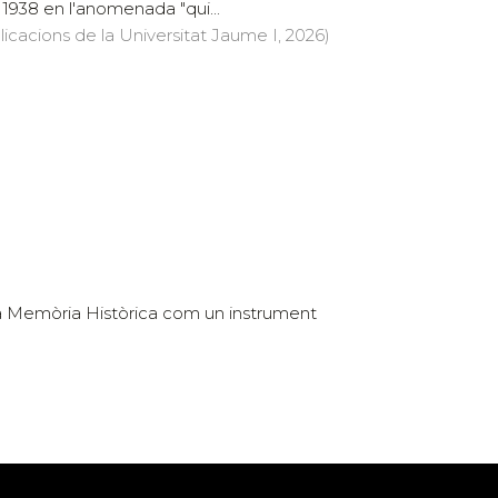
y 1938 en l'anomenada "qui...
licacions de la Universitat Jaume I, 2026)
e la Memòria Històrica com un instrument