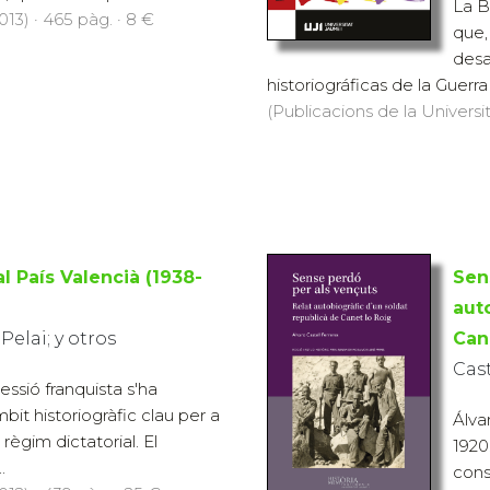
La B
013) · 465 pàg. · 8 €
que,
desa
historiográficas de la Guerr
(Publicacions de la Universit
l País Valencià (1938-
Sen
aut
Pelai; y otros
Can
Cast
essió franquista s'ha
bit historiogràfic clau per a
Álva
règim dictatorial. El
1920
.
consc