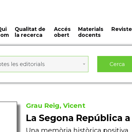
Qui
Qualitat de
Accés
Materials
Reviste
som
la recerca
obert
docents
Cerca
tes les editorials
Grau Reig, Vicent
La Segona República a 
Una memòria històrica positiva