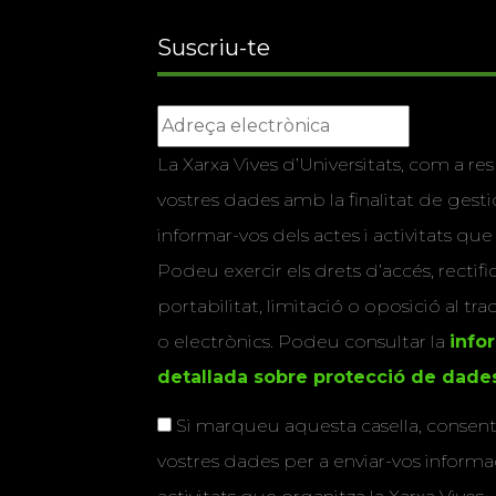
Suscriu-te
La Xarxa Vives d’Universitats, com a res
vostres dades amb la finalitat de gestio
informar-vos dels actes i activitats que
Podeu exercir els drets d’accés, rectifi
portabilitat, limitació o oposició al tr
o electrònics. Podeu consultar la
info
detallada sobre protecció de dade
Si marqueu aquesta casella, consenti
vostres dades per a enviar-vos informac