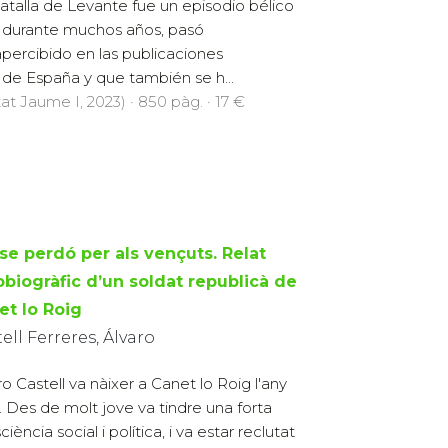
atalla de Levante fue un episodio bélico
 durante muchos años, pasó
percibido en las publicaciones
a de España y que también se h...
at Jaume I, 2023) · 850 pàg. · 17 €
se perdó per als vençuts. Relat
obiogràfic d’un soldat republicà de
et lo Roig
ell Ferreres, Álvaro
ro Castell va nàixer a Canet lo Roig l'any
. Des de molt jove va tindre una forta
iència social i política, i va estar reclutat