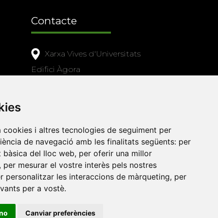
Contacte
Xarxa Vives d'Universitats
Edifici Àgora
Universitat Jaume I, local 10
es a
Av. de Vicent Sos Baynat, s/n
kies
12071 Castelló de la Plana
a cookies i altres tecnologies de seguiment per
e-buc@vives.org
riència de navegació amb les finalitats següents:
per
+34 964 72 89 93
at bàsica del lloc web
,
per oferir una millor
,
per mesurar el vostre interès pels nostres
Amb el suport
er personalitzar les interaccions de màrqueting
,
per
de
evants per a vostè
.
ino
Canviar preferències