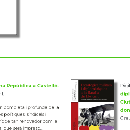
a República a Castelló.
Digit
nt
dip
Ciut
an completa i profunda de la
don
s polítiques, sindicals i
Grau
eríode tan renovador com la
 que será impresc...