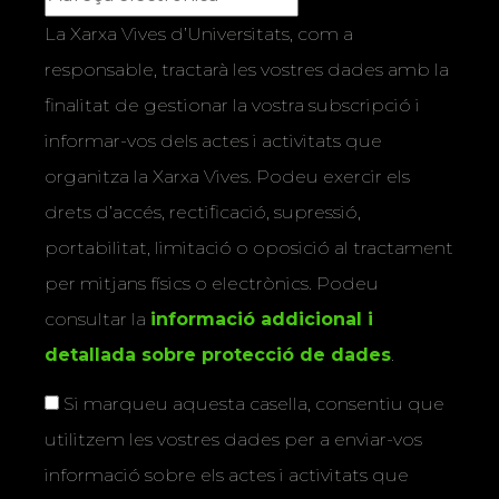
La Xarxa Vives d’Universitats, com a
responsable, tractarà les vostres dades amb la
finalitat de gestionar la vostra subscripció i
informar-vos dels actes i activitats que
organitza la Xarxa Vives. Podeu exercir els
drets d’accés, rectificació, supressió,
portabilitat, limitació o oposició al tractament
per mitjans físics o electrònics. Podeu
consultar la
informació addicional i
detallada sobre protecció de dades
.
Si marqueu aquesta casella, consentiu que
utilitzem les vostres dades per a enviar-vos
informació sobre els actes i activitats que