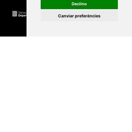
Declino
Canviar preferències
Universitat Abat Oliba CEU
•
Universitat d'Alacant
•
Universitat d'Andorra
•
Universitat Autònoma de
Barcelona
•
Universitat de Barcelona
•
Universitat
CEU Cardenal Herrera
•
Universitat de Girona
•
Universitat de les Illes Balears
•
Universitat
Internacional de Catalunya
•
Universitat Jaume I
•
Universitat de Lleida
•
Universitat Miguel Hernández
d'Elx
•
Universitat Oberta de Catalunya
•
Universitat
de Perpinyà Via Domitia
•
Universitat Politècnica de
Catalunya
•
Universitat Politècnica de València
•
Universitat Pompeu Fabra
•
Universitat Ramon Llull
•