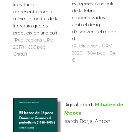
europees. A remolc
literature»,
de la febre
representa com a
modernitzadora, i
mínim la meitat de la
amb el desig
literatura que es
d'esdevenir el model
produeix en una cult...
d...
(Publicacions URV,
(Publicacions URV,
2017) · 606 pàg. ·
2020) · 304 pàg. · 24
Gratuït
€
Digital obert:
El batec de
l'època
Isarch Borja, Antoni