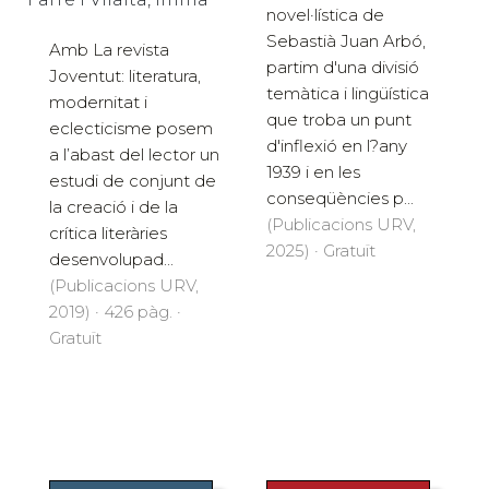
novel·lística de
Sebastià Juan Arbó,
Amb La revista
partim d'una divisió
Joventut: literatura,
temàtica i lingüística
modernitat i
que troba un punt
eclecticisme posem
d'inflexió en l?any
a l’abast del lector un
1939 i en les
estudi de conjunt de
conseqüències p...
la creació i de la
(Publicacions URV,
crítica literàries
2025) · Gratuït
desenvolupad...
(Publicacions URV,
2019) · 426 pàg. ·
Gratuït