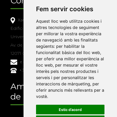
Contacte
Fem servir cookies
Xarxa Vives d'Universitats
Aquest lloc web utilitza cookies i
altres tecnologies de seguiment
Edifici Àgora
per millorar la vostra experiència
Universitat Jaume I, local 10
de navegació amb les finalitats
Av. de Vicent Sos Baynat, s/n
següents:
per habilitar la
funcionalitat bàsica del lloc web
,
12071 Castelló de la Plana
per oferir una millor experiència al
e-buc@vives.org
lloc web
,
per mesurar el vostre
+34 964 72 89 93
interès pels nostres productes i
serveis i per personalitzar les
Amb el suport
interaccions de màrqueting
,
per
oferir anuncis més rellevants per a
de
vostè
.
Estic d’acord