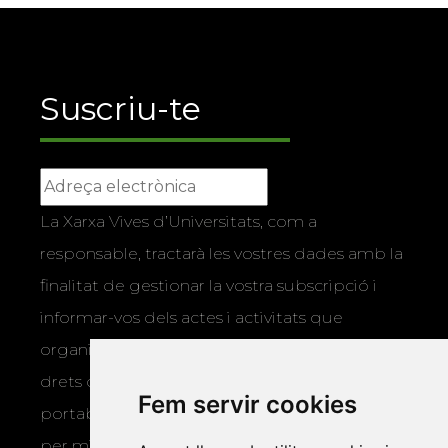
Suscriu-te
La Xarxa Vives d’Universitats, com a
responsable, tractarà les vostres dades amb la
finalitat de gestionar la vostra subscripció i
informar-vos dels actes i activitats que
organitza la Xarxa Vives. Podeu exercir els
drets d’accés, rectificació, supressió,
Fem servir cookies
portabilitat, limitació o oposició al tractament
per mitjans físics o electrònics. Podeu