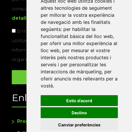
Aquest lloc web utilitza cookies i
altres tecnologies de seguiment
consultar la
informació addicional i
per millorar la vostra experiència
detallada sobre protecció de dades
.
de navegació amb les finalitats
següents:
per habilitar la
Si marqueu aquesta casella, consentiu que
funcionalitat bàsica del lloc web
,
utilitzem les vostres dades per a enviar-vos
per oferir una millor experiència al
informació sobre els actes i activitats que
lloc web
,
per mesurar el vostre
interès pels nostres productes i
organitza la Xarxa Vives.
serveis i per personalitzar les
interaccions de màrqueting
,
per
oferir anuncis més rellevants per a
vostè
.
Enllaços
Estic d’acord
Declino
Programa de publicacions
Canviar preferències