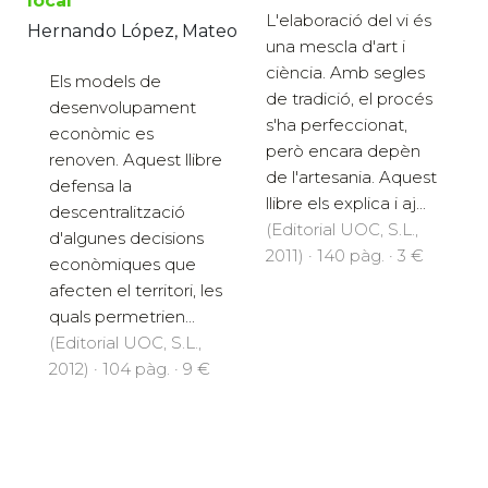
local
L'elaboració del vi és
Hernando López, Mateo
una mescla d'art i
ciència. Amb segles
Els models de
de tradició, el procés
desenvolupament
s'ha perfeccionat,
econòmic es
però encara depèn
renoven. Aquest llibre
de l'artesania. Aquest
defensa la
llibre els explica i aj...
descentralització
(Editorial UOC, S.L.,
d'algunes decisions
2011) · 140 pàg. · 3 €
econòmiques que
afecten el territori, les
quals permetrien...
(Editorial UOC, S.L.,
2012) · 104 pàg. · 9 €