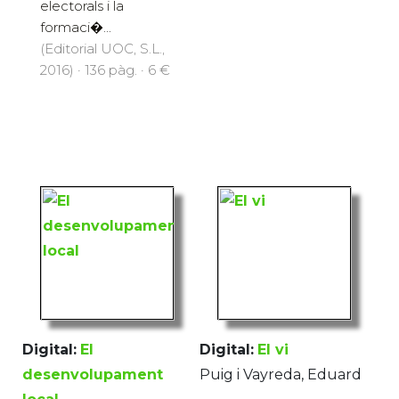
electorals i la
formaci�...
(Editorial UOC, S.L.,
2016) · 136 pàg. · 6 €
Digital:
El
Digital:
El vi
desenvolupament
Puig i Vayreda, Eduard