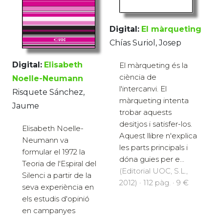
Digital:
El màrqueting
Chías Suriol, Josep
Digital:
Elisabeth
El màrqueting és la
ciència de
Noelle-Neumann
l'intercanvi. El
Risquete Sánchez,
màrqueting intenta
Jaume
trobar aquests
desitjos i satisfer-los.
Elisabeth Noelle-
Aquest llibre n'explica
Neumann va
les parts principals i
formular el 1972 la
dóna guies per e...
Teoria de l'Espiral del
(Editorial UOC, S.L.,
Silenci a partir de la
2012) · 112 pàg. · 9 €
seva experiència en
els estudis d'opinió
en campanyes