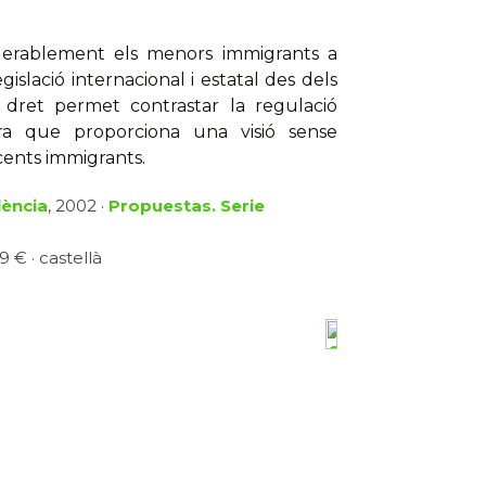
derablement els menors immigrants a
islació internacional i estatal des dels
e dret permet contrastar la regulació
ora que proporciona una visió sense
scents immigrants.
lència
, 2002 ·
Propuestas. Serie
9 € · castellà