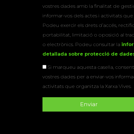
vostres dades amb la finalitat de gestio
informar-vos dels actes i activitats que
Podeu exercir els drets d’accés, rectifi
portabilitat, limitació o oposició al tr
o electrònics. Podeu consultar la
info
detallada sobre protecció de dade
Si marqueu aquesta casella, consenti
vostres dades per a enviar-vos informac
activitats que organitza la Xarxa Vives.