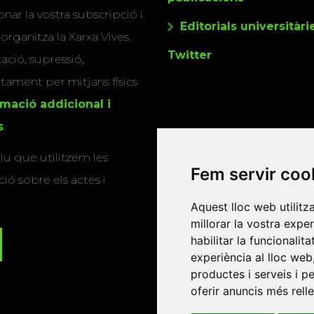
nar la vostra subscripció i
Editorials universitàri
 organitza la Xarxa Vives.
Twitter
cació, supressió,
actament per mitjans físics
rmació addicional i
s
.
u que utilitzem les
Fem servir coo
ió sobre els actes i
Aquest lloc web utilitz
millorar la vostra expe
habilitar la funcionalit
experiència al lloc web
productes i serveis i p
oferir anuncis més rell