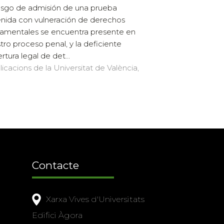
iesgo de admisión de una prueba
nida con vulneración de derechos
amentales se encuentra presente en
tro proceso penal, y la deficiente
rtura legal de det...
licacions de la Universitat de València,
Contacte
Xarxa Vives d'Universitats
Edifici Àgora