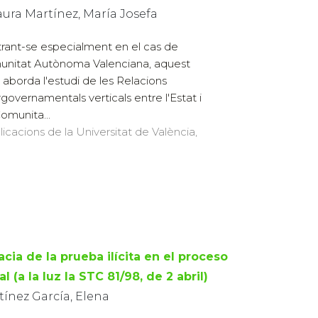
aura Martínez, María Josefa
rant-se especialment en el cas de
nitat Autònoma Valenciana, aquest
re aborda l'estudi de les Relacions
rgovernamentals verticals entre l'Estat i
Comunita...
licacions de la Universitat de València,
acia de la prueba ilícita en el proceso
l (a la luz la STC 81/98, de 2 abril)
tínez García, Elena