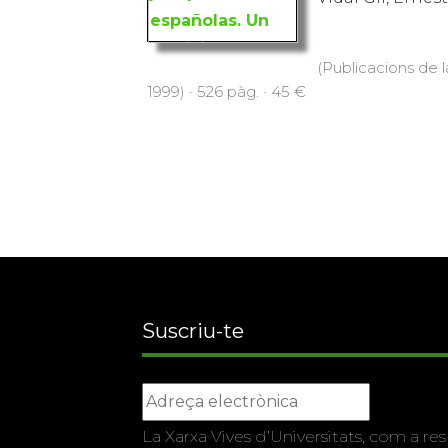
(Publicacions de l
1999) · 526 pàg. · 45 €
Suscriu-te
La Xarxa Vives d’Universitats, com a res