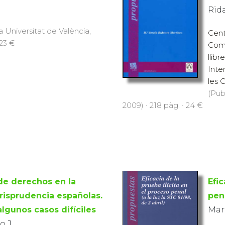
Rid
a Universitat de València,
Cent
 23 €
Comu
llib
Inte
les 
(Pub
2009) · 218 pàg. · 24 €
 de derechos en la
Efic
urisprudencia españolas.
pena
algunos casos difíciles
Mar
o J.