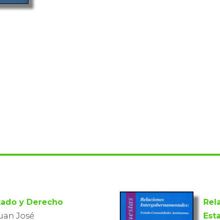
tado y Derecho
Rel
Juan José
Est