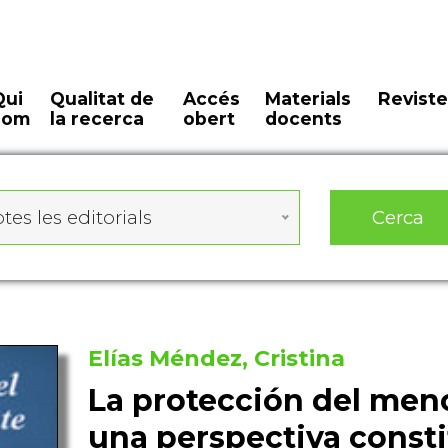
Qui
Qualitat de
Accés
Materials
Reviste
som
la recerca
obert
docents
Cerca
tes les editorials
Elías Méndez, Cristina
La protección del men
una perspectiva consti