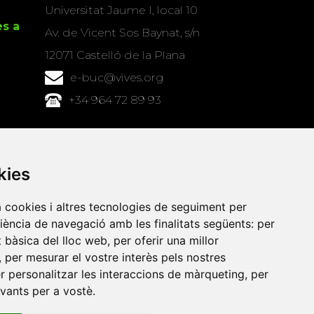
Universitat Jaume I, local 10
es a
Av. de Vicent Sos Baynat, s/n
12071 Castelló de la Plana
e-buc@vives.org
+34 964 72 89 93
Amb el suport
de
kies
a cookies i altres tecnologies de seguiment per
riència de navegació amb les finalitats següents:
per
at bàsica del lloc web
,
per oferir una millor
,
per mesurar el vostre interès pels nostres
er personalitzar les interaccions de màrqueting
,
per
evants per a vostè
.