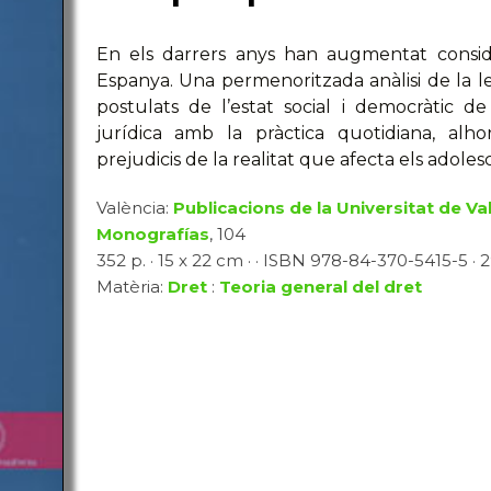
En els darrers anys han augmentat consi
Espanya. Una permenoritzada anàlisi de la leg
postulats de l’estat social i democràtic d
jurídica amb la pràctica quotidiana, alh
prejudicis de la realitat que afecta els adole
València:
Publicacions de la Universitat de Va
Monografías
, 104
352 p. · 15 x 22 cm · · ISBN 978-84-370-5415-5 · 2
Matèria:
Dret
:
Teoria general del dret