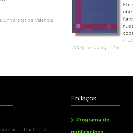
El r
obte
fund
a Universitat de València,
nues
cobe
(Pub
2003) · 240 pàg. · 12 €
Enllaços
Programa de
ponsable, tractarà les
publicacions