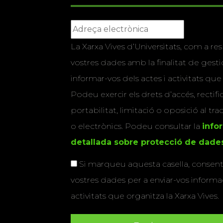
La Xarxa Vives d’Universitats, com a res
vostres dades amb la finalitat de gestio
informar-vos dels actes i activitats que
Podeu exercir els drets d’accés, rectifi
portabilitat, limitació o oposició al tr
o electrònics. Podeu consultar la
info
detallada sobre protecció de dade
Si marqueu aquesta casella, consenti
vostres dades per a enviar-vos informac
activitats que organitza la Xarxa Vives.