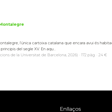
 Montalegre
ntalegre, l’única cartoixa catalana que encara avui és habitad
principis del segle XV. En aqu...
icions de la Universitat de Barcelona, 2026) · 172 pàg. · 24 €
Enllaços