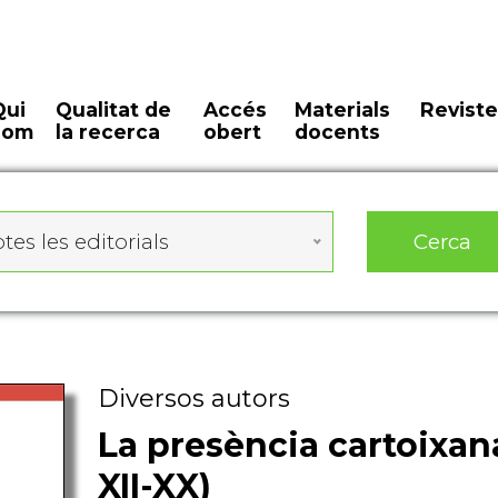
Qui
Qualitat de
Accés
Materials
Reviste
som
la recerca
obert
docents
Cerca
tes les editorials
Diversos autors
La presència cartoixan
XII-XX)