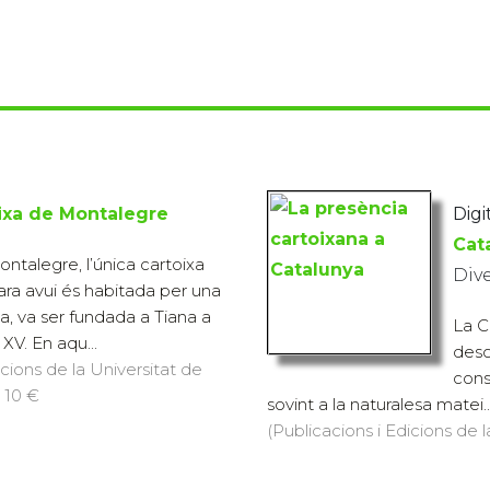
ixa de Montalegre
Digit
Cat
ntalegre, l’única cartoixa
Div
ra avui és habitada per una
a, va ser fundada a Tiana a
La C
 XV. En aqu...
desc
icions de la Universitat de
cons
 10 €
sovint a la naturalesa matei..
(Publicacions i Edicions de l