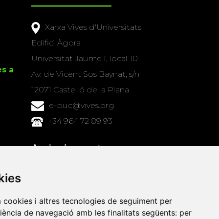
Xarxa Vives d'Universitats
Edifici Àgora
Universitat Jaume I, local 10
es a
Av. de Vicent Sos Baynat, s/n
12071 Castelló de la Plana
e-buc@vives.org
+34 964 72 89 93
Amb el suport
de
kies
a cookies i altres tecnologies de seguiment per
riència de navegació amb les finalitats següents:
per