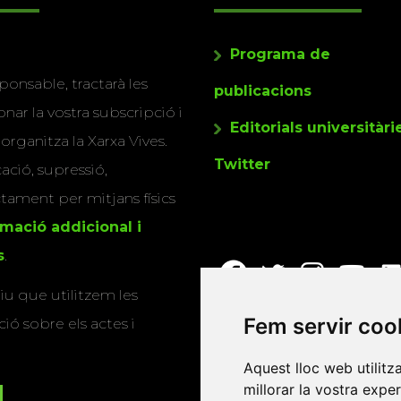
Programa de
ponsable, tractarà les
publicacions
nar la vostra subscripció i
Editorials universitàri
 organitza la Xarxa Vives.
Twitter
cació, supressió,
actament per mitjans físics
rmació addicional i
s
.
u que utilitzem les
Fem servir coo
ió sobre els actes i
Aquest lloc web utilitz
millorar la vostra expe