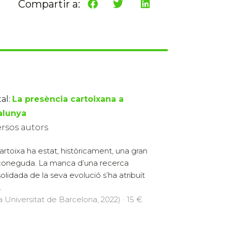
Compartir a:
al:
La presència cartoixana a
alunya
ersos autors
artoixa ha estat, històricament, una gran
oneguda. La manca d’una recerca
olidada de la seva evolució s’ha atribuït
.
a Universitat de Barcelona, 2022) · 15 €