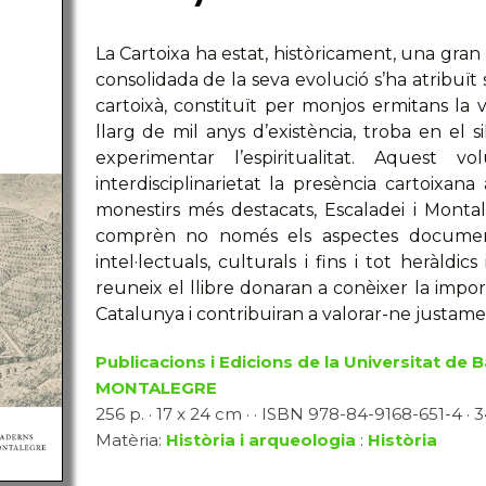
La Cartoixa ha estat, històricament, una gr
consolidada de la seva evolució s’ha atribuït 
cartoixà, constituït per monjos ermitans la v
llarg de mil anys d’existència, troba en el sil
experimentar l’espiritualitat. Aquest 
interdisciplinarietat la presència cartoixana
monestirs més destacats, Escaladei i Montal
comprèn no només els aspectes documenta
intel·lectuals, culturals i fins i tot heràldi
reuneix el llibre donaran a conèixer la import
Catalunya i contribuiran a valorar-ne justamen
Publicacions i Edicions de la Universitat de 
MONTALEGRE
256 p. · 17 x 24 cm · · ISBN 978-84-9168-651-4 · 
Matèria:
Història i arqueologia
:
Història