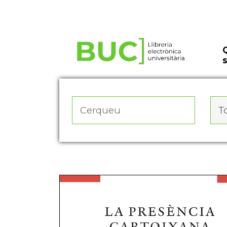
Actualitza les preferències de les cookies
To