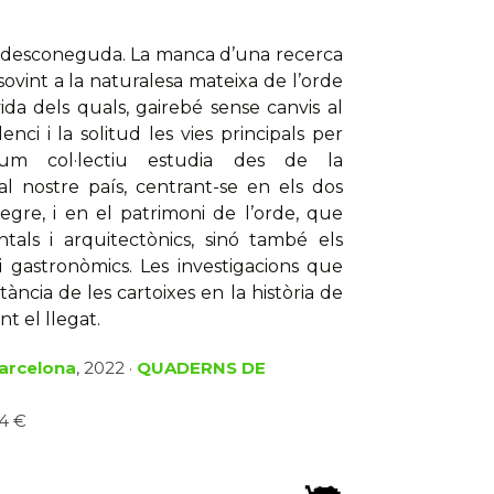
an desconeguda. La manca d’una recerca
sovint a la naturalesa mateixa de l’orde
ida dels quals, gairebé sense canvis al
enci i la solitud les vies principals per
volum col·lectiu estudia des de la
 al nostre país, centrant-se en els dos
egre, i en el patrimoni de l’orde, que
ls i arquitectònics, sinó també els
cs i gastronòmics. Les investigacions que
ància de les cartoixes en la història de
t el llegat.
Barcelona
, 2022 ·
QUADERNS DE
34 €