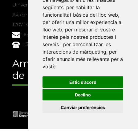
de navegació amb les finalitats
Universitat Jaume I, local 10
següents:
per habilitar la
Av. de Vicent Sos Baynat, s/n
funcionalitat bàsica del lloc web
,
per oferir una millor experiència al
12071 Castelló de la Plana
lloc web
,
per mesurar el vostre
e-buc@vives.org
interès pels nostres productes i
+34 964 72 89 93
serveis i per personalitzar les
interaccions de màrqueting
,
per
oferir anuncis més rellevants per a
Amb el suport
vostè
.
de
Estic d’acord
Declino
Canviar preferències