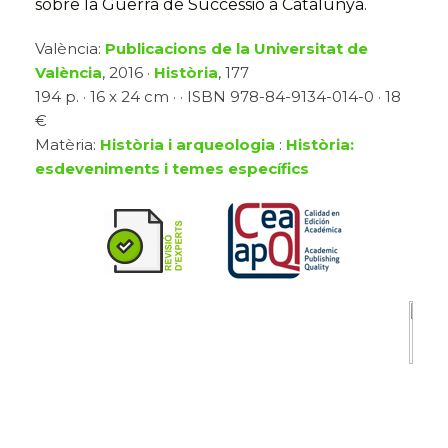
sobre la Guerra de Successió a Catalunya.
València:
Publicacions de la Universitat de
València
, 2016 ·
Història
, 177
194 p. · 16 x 24 cm · · ISBN 978-84-9134-014-0 · 18
€
Matèria:
Història i arqueologia
:
Història:
esdeveniments i temes específics