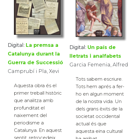
Digital:
La premsa a
Digital:
Un país de
Catalunya durant la
lletrats i analfabets
Guerra de Successió
Garcia Femenia, Alfred
Camprubí i Pla, Xevi
Tots sabem escriure.
Aquesta obra és el
Tots hem aprés a fer-
primer treball històric
ho en algun moment
que analitza amb
de la nostra vida. Un
profunditat el
dels grans èxits de la
naixement del
societat occidental
periodisme a
actual és que
Catalunya. En aquest
aquesta eina cultural
sentit, retrocedeix
ha arribat...