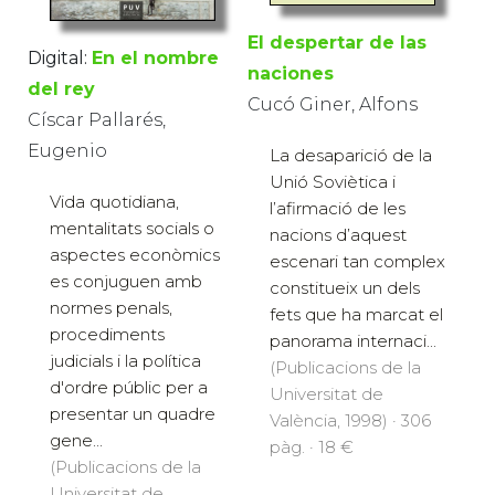
El despertar de las
Digital:
En el nombre
naciones
del rey
Cucó Giner, Alfons
Císcar Pallarés,
Eugenio
La desaparició de la
Unió Soviètica i
Vida quotidiana,
l’afirmació de les
mentalitats socials o
nacions d’aquest
aspectes econòmics
escenari tan complex
es conjuguen amb
constitueix un dels
normes penals,
fets que ha marcat el
procediments
panorama internaci...
judicials i la política
(Publicacions de la
d'ordre públic per a
Universitat de
presentar un quadre
València, 1998) · 306
gene...
pàg. · 18 €
(Publicacions de la
Universitat de