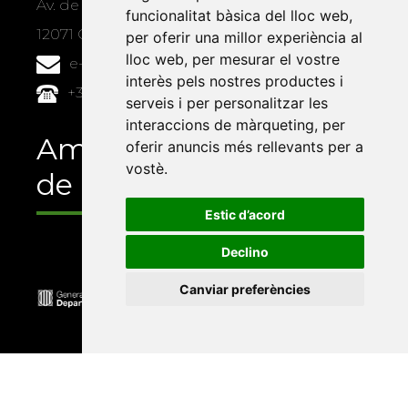
Av. de Vicent Sos Baynat, s/n
funcionalitat bàsica del lloc web
,
12071 Castelló de la Plana
per oferir una millor experiència al
lloc web
,
per mesurar el vostre
e-buc@vives.org
interès pels nostres productes i
+34 964 72 89 93
serveis i per personalitzar les
interaccions de màrqueting
,
per
Amb el suport
oferir anuncis més rellevants per a
vostè
.
de
Estic d’acord
Declino
Canviar preferències