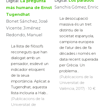
Digital:
Los parados
Digital:
La pregunta
Sanchis Gómez, Enric
más humana de Ernst
Tugendhat
La desocupació
Bonet Sánchez, José
massiva és un tret
Vicente; Jiménez
distintiu de la
Redondo, Manuel
societat espanyola,
campiona europea
La llista de filòsofs
de l'atur des de fa
reconeguts que han
dècades i només en
dialogat amb un
data recent superada
pensador, esdevé un
per Grècia. Un
indicador eloqüent
problema...
de la seua
(Publicacions de la
importància. Aplicat a
Universitat de
Tugendhat, aquesta
València, 2017) · 10 €
llista inclouria a Hab...
(Publicacions de la
Universitat de