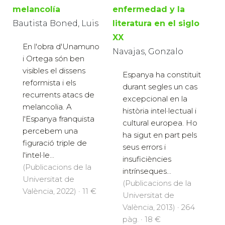
melancolía
enfermedad y la
Bautista Boned, Luis
literatura en el siglo
XX
En l'obra d'Unamuno
Navajas, Gonzalo
i Ortega són ben
visibles el dissens
Espanya ha constituït
reformista i els
durant segles un cas
recurrents atacs de
excepcional en la
melancolia. A
història intel·lectual i
l'Espanya franquista
cultural europea. Ho
percebem una
ha sigut en part pels
figuració triple de
seus errors i
l'intel·le...
insuficiències
(Publicacions de la
intrínseques...
Universitat de
(Publicacions de la
València, 2022) · 11 €
Universitat de
València, 2013) · 264
pàg. · 18 €