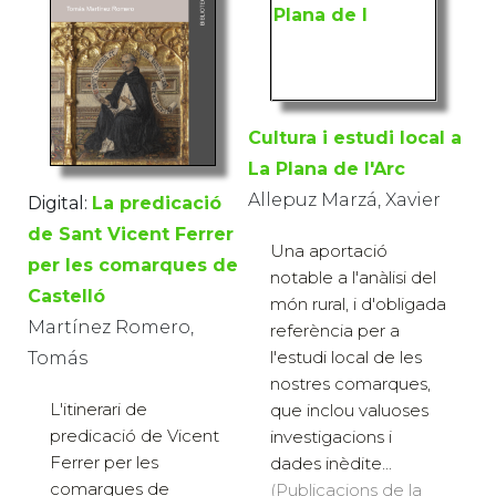
Cultura i estudi local a
La Plana de l'Arc
Allepuz Marzá, Xavier
Digital:
La predicació
de Sant Vicent Ferrer
Una aportació
per les comarques de
notable a l'anàlisi del
Castelló
món rural, i d'obligada
Martínez Romero,
referència per a
l'estudi local de les
Tomás
nostres comarques,
L'itinerari de
que inclou valuoses
predicació de Vicent
investigacions i
Ferrer per les
dades inèdite...
comarques de
(Publicacions de la