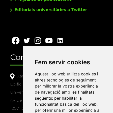
Editorials universitàries a Twitter
Contacte
Fem servir cookies
Aquest lloc web utilitza cookies i
Xarxa Vives d'Universitats
altres tecnologies de seguiment
Edifici Àgora
per millorar la vostra experiència
de navegació amb les finalitats
Universitat Jaume I, local 10
següents:
per habilitar la
Av. de Vicent Sos Baynat, s/n
funcionalitat bàsica del lloc web
,
12071 Castelló de la Plana
per oferir una millor experiència al