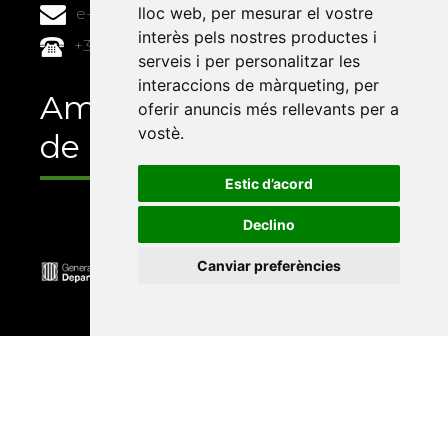
lloc web
,
per mesurar el vostre
e-buc@vives.org
interès pels nostres productes i
+34 964 72 89 93
serveis i per personalitzar les
interaccions de màrqueting
,
per
Amb el suport
oferir anuncis més rellevants per a
vostè
.
de
Estic d’acord
Declino
Canviar preferències
Universitat Abat Oliba CEU
•
Universitat d'Alacant
•