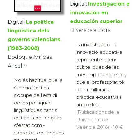
Digital:
Investigación e
innovación en
educación superior
Digital:
La política
Diversos autors
lingüística dels
governs valencians
La investigació i la
(1983-2008)
innovació educativa
Bodoque Arribas,
representen, sens
Anselm
dubte, dues de les
més importants eines
No és habitual que la
que el professorat té
Ciència Política
per a millorar la
s'ocupe de l'estudi
pràctica educativa i
de les polítiques
amb elles,...
lingüístiques, tant si
(Publicacions de la
es tracta de llengües
Universitat de
d'estat com -
València, 2016) · 10 €
sobretot- de llengües