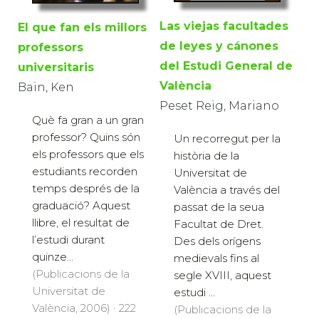
Las viejas facultades
El que fan els millors
de leyes y cánones
professors
del Estudi General de
universitaris
València
Bain, Ken
Peset Reig, Mariano
Què fa gran a un gran
professor? Quins són
Un recorregut per la
els professors que els
història de la
estudiants recorden
Universitat de
temps després de la
València a través del
graduació? Aquest
passat de la seua
llibre, el resultat de
Facultat de Dret.
l’estudi durant
Des dels orígens
quinze...
medievals fins al
(Publicacions de la
segle XVIII, aquest
Universitat de
estudi ...
València, 2006) · 222
(Publicacions de la