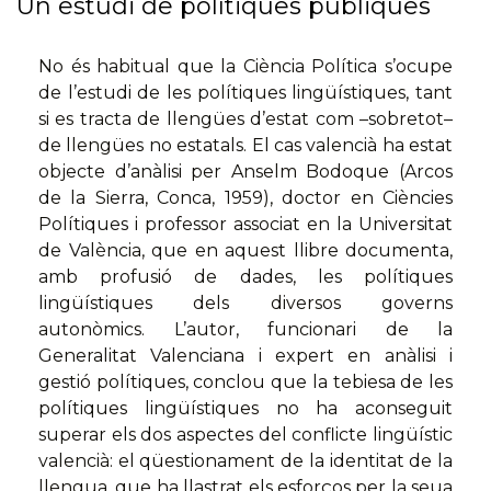
Un estudi de polítiques públiques
No és habitual que la Ciència Política s’ocupe
de l’estudi de les polítiques lingüístiques, tant
si es tracta de llengües d’estat com –sobretot–
de llengües no estatals. El cas valencià ha estat
objecte d’anàlisi per Anselm Bodoque (Arcos
de la Sierra, Conca, 1959), doctor en Ciències
Polítiques i professor associat en la Universitat
de València, que en aquest llibre documenta,
amb profusió de dades, les polítiques
lingüístiques dels diversos governs
autonòmics. L’autor, funcionari de la
Generalitat Valenciana i expert en anàlisi i
gestió polítiques, conclou que la tebiesa de les
polítiques lingüístiques no ha aconseguit
superar els dos aspectes del conflicte lingüístic
valencià: el qüestionament de la identitat de la
llengua, que ha llastrat els esforços per la seua