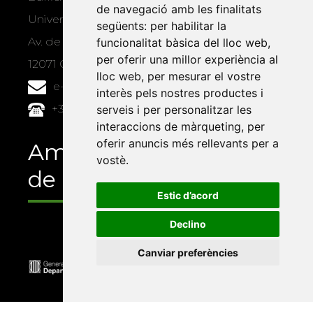
de navegació amb les finalitats
Universitat Jaume I, local 10
següents:
per habilitar la
Av. de Vicent Sos Baynat, s/n
funcionalitat bàsica del lloc web
,
per oferir una millor experiència al
12071 Castelló de la Plana
lloc web
,
per mesurar el vostre
e-buc@vives.org
interès pels nostres productes i
+34 964 72 89 93
serveis i per personalitzar les
interaccions de màrqueting
,
per
oferir anuncis més rellevants per a
Amb el suport
vostè
.
de
Estic d’acord
Declino
Canviar preferències