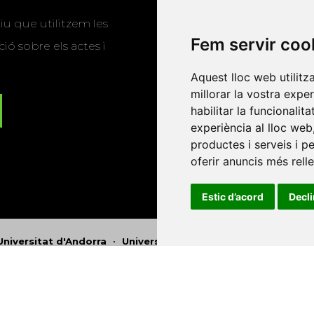
u que utilitzem les
Fem servir coo
ió sobre els actes i
Aquest lloc web utilitz
millorar la vostra expe
habilitar la funcionalit
experiència al lloc web
productes i serveis i p
oferir anuncis més rell
Estic d’acord
Decl
Universitat d'Andorra
•
Universitat Autònoma de Barcelona
es Balears
•
Universitat Internacional de Catalunya
•
Univers
Universitat de Perpinyà Via Domitia
•
Universitat Politècni
niversitat Rovira i Virgili
•
Universitat de Sàsser
•
Universita
Catalunya