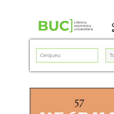
Actualitza les preferències de les cookies
To