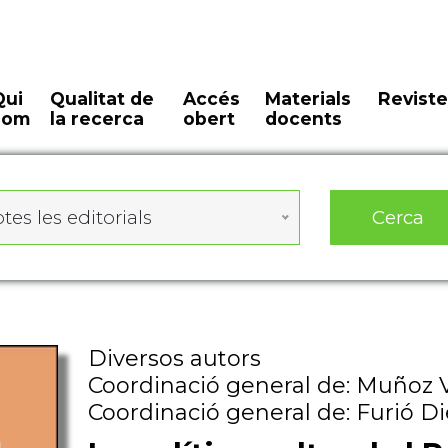
Qui
Qualitat de
Accés
Materials
Reviste
som
la recerca
obert
docents
Cerca
tes les editorials
Diversos autors
Coordinació general de: Muñoz 
Coordinació general de: Furió D