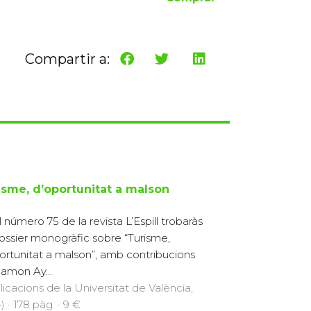
Compartir a:
isme, d’oportunitat a malson
l número 75 de la revista L’Espill trobaràs
ossier monogràfic sobre “Turisme,
ortunitat a malson”, amb contribucions
amon Ay...
licacions de la Universitat de València,
) · 178 pàg. · 9 €