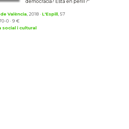
democràcia? Està en perill?"
 de València
, 2018 ·
L'Espill
, 57
70-0 · 9 €
 social i cultural