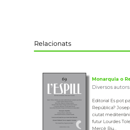
Relacionats
Monarquia o R
Diversos autors
Editorial Es pot p
República? Josep V
ciutat mediterràn
futur Lourdes To
Mercè Riu...