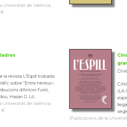
a Universitat de València,
9 €
lladres
Cin
gra
Div
la revista L'Espill trobaràs
àfic sobre "Entre hereus i
CIN
ribucions d'Antoni Furió,
(LA
dou, Hasan G. Ló...
espe
a Universitat de València,
lleg
9 €
segle
(Publicacions de la Universit