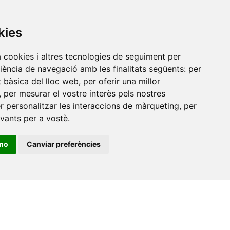
Amb el suport
de
kies
a cookies i altres tecnologies de seguiment per
riència de navegació amb les finalitats següents:
per
at bàsica del lloc web
,
per oferir una millor
,
per mesurar el vostre interès pels nostres
er personalitzar les interaccions de màrqueting
,
per
evants per a vostè
.
ino
Canviar preferències
•
Universitat de Barcelona
•
Universitat CEU Cardenal
itat Jaume I
•
Universitat de Lleida
•
Universitat Miguel
ca de Catalunya
•
Universitat Politècnica de València
•
t de València
•
Universitat de Vic - Universitat Central de