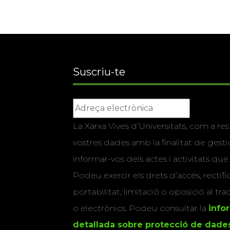
Suscriu-te
La Xarxa Vives d’Universitats, com a res
vostres dades amb la finalitat de gestio
informar-vos dels actes i activitats que
Podeu exercir els drets d’accés, rectifi
portabilitat, limitació o oposició al tr
o electrònics. Podeu consultar la
info
detallada sobre protecció de dade