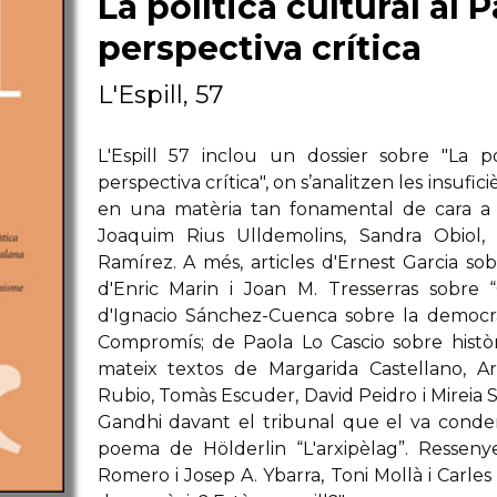
La política cultural al 
perspectiva crítica
L'Espill, 57
L'Espill 57 inclou un dossier sobre "La po
perspectiva crítica", on s’analitzen les insufici
en una matèria tan fonamental de cara a l
Joaquim Rius Ulldemolins, Sandra Obiol, 
Ramírez. A més, articles d'Ernest Garcia sob
d'Enric Marin i Joan M. Tresserras sobre 
d'Ignacio Sánchez-Cuenca sobre la democr
Compromís; de Paola Lo Cascio sobre històr
mateix textos de Margarida Castellano, A
Rubio, Tomàs Escuder, David Peidro i Mireia 
Gandhi davant el tribunal que el va condem
poema de Hölderlin “L'arxipèlag”. Ressen
Romero i Josep A. Ybarra, Toni Mollà i Carles C