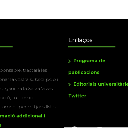
Enllaços
Programa de
ponsable, tractarà les
publicacions
nar la vostra subscripció i
Editorials universitàri
 organitza la Xarxa Vives.
Twitter
cació, supressió,
actament per mitjans físics
rmació addicional i
s
.