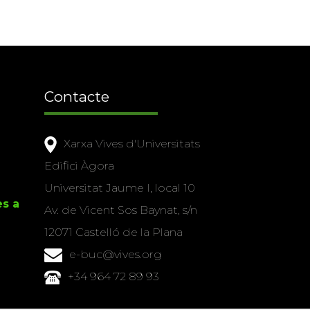
Contacte
Xarxa Vives d'Universitats
Edifici Àgora
Universitat Jaume I, local 10
es a
Av. de Vicent Sos Baynat, s/n
12071 Castelló de la Plana
e-buc@vives.org
+34 964 72 89 93