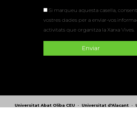
Si marqueu aquesta casella, consenti
vostres dades per a enviar-vos informac
activitats que organitza la Xarxa Vives.
Universitat Abat Oliba CEU
•
Universitat d'Alacant
•
Herrera
•
Universitat de Girona
•
Universitat de les Ill
Hernández d'Elx
•
Universitat Oberta de Catalunya
•
Universitat Pompeu Fabra
•
Universitat Ramon Llull
•
U