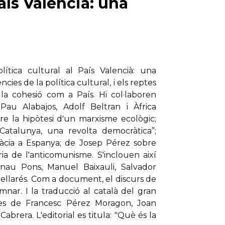
País Valencià: una
lítica cultural al País Valencià: una
ències de la política cultural, i els reptes
a cohesió com a País. Hi col·laboren
Pau Alabajos, Adolf Beltran i Àfrica
re la hipòtesi d'un marxisme ecològic;
“Catalunya, una revolta democràtica”;
àcia a Espanya; de Josep Pérez sobre
ia de l'anticomunisme. S'inclouen així
rnau Pons, Manuel Baixauli, Salvador
Sellarés. Com a document, el discurs de
nar. I la traducció al català del gran
yes de Francesc Pérez Moragon, Joan
abrera. L'editorial es titula: "Què és la