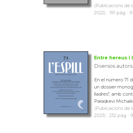
(Publicacions de l
2022) · 191 pàg. · 
Entre hereus i 
Diversos autors
En el número 71 de 
un dossier monogr
lladres", amb cont
Paraskevi Michaili
(Publicacions de l
2023) · 232 pàg. · 