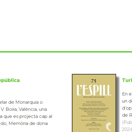
epública
Tur
En e
un d
arlar de Monarquia o
d’op
. Boira, València, una
de R
ia que es projecta cap al
(Pub
ledo, Memòria de dona
2024