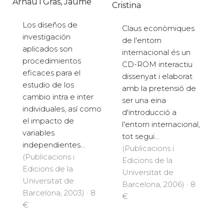
Arnau i Gras, Jaume
Cristina
Los diseños de
Claus econòmiques
investigación
de l'entorn
aplicados son
internacional és un
procedimientos
CD-ROM interactiu
eficaces para el
dissenyat i elaborat
estudio de los
amb la pretensió de
cambio intra e inter
ser una eina
individuales, así como
d'introducció a
el impacto de
l'entorn internacional,
variables
tot segui...
independientes...
(Publicacions i
(Publicacions i
Edicions de la
Edicions de la
Universitat de
Universitat de
Barcelona, 2006) · 8
Barcelona, 2003) · 8
€
€