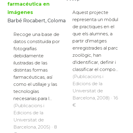
farmacéutica en
imágenes
Aquest projecte
representa un mòdul
Barbé Rocabert, Coloma
de practiques en el
que els alumnes, a
Recoge una base de
partir d'imatges
datos constituida por
enregistrades al parc
fotografías
zoològic, han
debidamente
d'identificar, definir i
ilustradas de las
classificar el compo...
distintas formas
(Publicacions i
farmacéuticas, así
Edicions de la
como el utillaje y las
Universitat de
tecnologías
Barcelona, 2008) · 16
necesarias para l...
€
(Publicacions i
Edicions de la
Universitat de
Barcelona, 2005) · 8