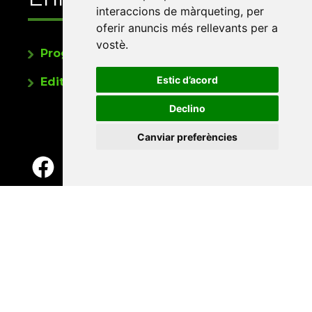
interaccions de màrqueting
,
per
oferir anuncis més rellevants per a
vostè
.
Programa de publicacions
Estic d’acord
Editorials universitàries a Twitter
Declino
Canviar preferències
Contacte
Xarxa Vives d'Universitats
Edifici Àgora
Universitat Jaume I, local 10