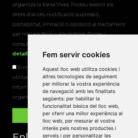
organitza la Xarxa Vives. Podeu exercir els
drets d’accés, rectificació, supressió,
portabilitat, limitació o oposició al tractament
per mitjans físics o electrònics. Podeu
consultar la
informació addicional i
Fem servir cookies
detallada sobre protecció de dades
.
Si marqueu aquesta casella, consentiu que
Aquest lloc web utilitza cookies i
altres tecnologies de seguiment
utilitzem les vostres dades per a enviar-vos
per millorar la vostra experiència
informació sobre els actes i activitats que
de navegació amb les finalitats
organitza la Xarxa Vives.
següents:
per habilitar la
funcionalitat bàsica del lloc web
,
per oferir una millor experiència al
lloc web
,
per mesurar el vostre
interès pels nostres productes i
Enllaços
serveis i per personalitzar les