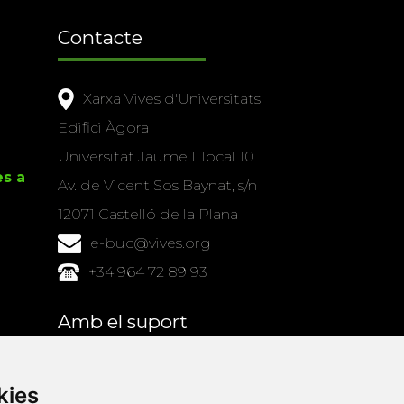
Contacte
Xarxa Vives d'Universitats
Edifici Àgora
Universitat Jaume I, local 10
es a
Av. de Vicent Sos Baynat, s/n
12071 Castelló de la Plana
e-buc@vives.org
+34 964 72 89 93
Amb el suport
de
kies