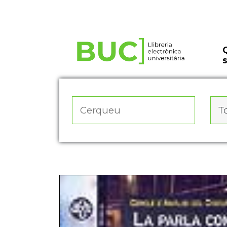
Actualitza les preferències de les cookies
To