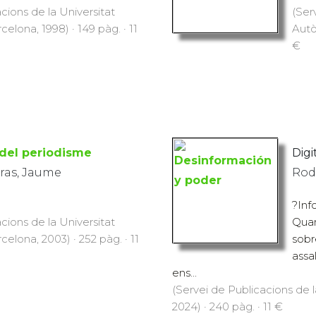
cions de la Universitat
(Ser
lona, 1998) · 149 pàg. · 11
Autò
€
 del periodisme
Digit
ras, Jaume
Rod
?Inf
cions de la Universitat
Quan
lona, 2003) · 252 pàg. · 11
sobr
assa
ens...
(Servei de Publicacions de
2024) · 240 pàg. · 11 €