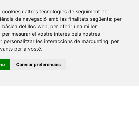
a cookies i altres tecnologies de seguiment per
riència de navegació amb les finalitats següents:
per
at bàsica del lloc web
,
per oferir una millor
,
per mesurar el vostre interès pels nostres
er personalitzar les interaccions de màrqueting
,
per
evants per a vostè
.
ino
Canviar preferències
•
Universitat de Barcelona
•
Universitat CEU Cardenal
itat Jaume I
•
Universitat de Lleida
•
Universitat Miguel
ca de Catalunya
•
Universitat Politècnica de València
•
t de València
•
Universitat de Vic - Universitat Central de
ats