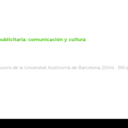
ublicitaria: comunicación y cultura
acions de la Universitat Autònoma de Barcelona, 2004) · 390 p