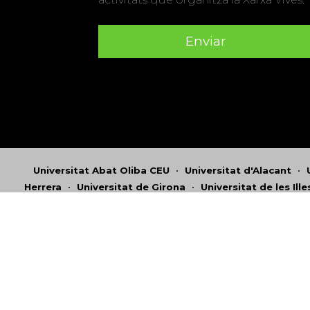
Universitat Abat Oliba CEU
•
Universitat d'Alacant
•
Herrera
•
Universitat de Girona
•
Universitat de les Ill
Hernández d'Elx
•
Universitat Oberta de Catalunya
•
Universitat Pompeu Fabra
•
Universitat Ramon Llull
•
U