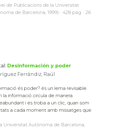
vei de Publicacions de la Universitat
noma de Barcelona, 1999) · 428 pàg. · 26
al:
Desinformación y poder
ríguez Ferrándiz, Raúl
ormació és poder? és un lema revisable.
 la informació circula de manera
eabundant i es troba a un clic, quan som
ltats a cada moment amb missatges que
 la Universitat Autònoma de Barcelona,