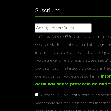
Suscriu-te
La Xarxa Vives d’Universitats, com a res
vostres dades amb la finalitat de gestio
informar-vos dels actes i activitats que
Podeu exercir els drets d’accés, rectifi
portabilitat, limitació o oposició al tr
o electrònics. Podeu consultar la
info
detallada sobre protecció de dade
Si marqueu aquesta casella, consenti
vostres dades per a enviar-vos informac
activitats que organitza la Xarxa Vives.