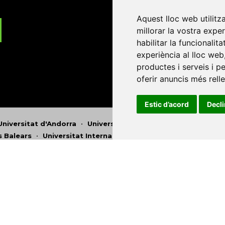
Aquest lloc web utilitz
millorar la vostra expe
habilitar la funcionalit
experiència al lloc web
productes i serveis i p
oferir anuncis més rell
Estic d’acord
Decl
Universitat d'Andorra
•
Universitat Autònoma de Barcelona
es Balears
•
Universitat Internacional de Catalunya
•
Univers
Universitat de Perpinyà Via Domitia
•
Universitat Politècni
niversitat Rovira i Virgili
•
Universitat de Sàsser
•
Universita
Catalunya
Copyright © 2026
-
Xarxa Vives d'Universit