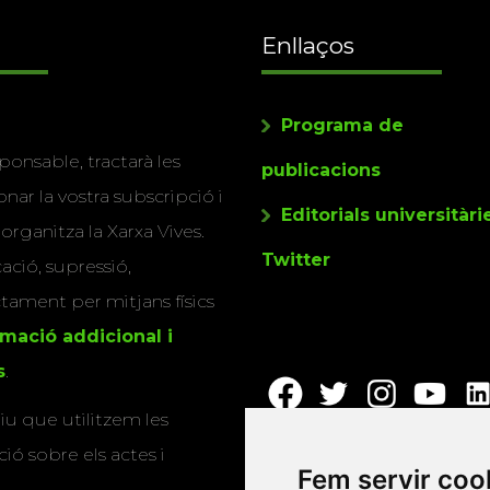
Enllaços
Programa de
ponsable, tractarà les
publicacions
nar la vostra subscripció i
Editorials universitàri
 organitza la Xarxa Vives.
Twitter
cació, supressió,
actament per mitjans físics
rmació addicional i
s
.
u que utilitzem les
ió sobre els actes i
Fem servir coo