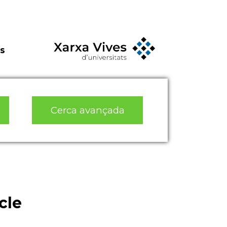
s
Cerca avançada
cle