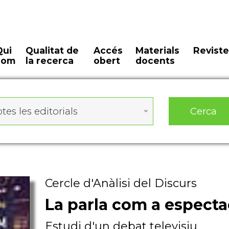
Qui
Qualitat de
Accés
Materials
Reviste
som
la recerca
obert
docents
Cerca
tes les editorials
Cercle d'Anàlisi del Discurs
La parla com a especta
Estudi d'un debat televisiu