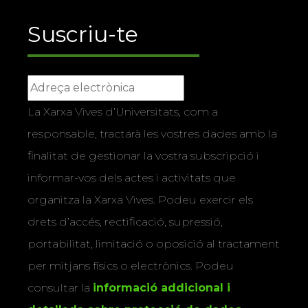
Suscriu-te
La Xarxa Vives d’Universitats, com a
responsable, tractarà les vostres dades amb la
finalitat de gestionar la vostra subscripció i
informar-vos dels actes i activitats que
organitza la Xarxa Vives. Podeu exercir els
drets d’accés, rectificació, supressió,
portabilitat, limitació o oposició al tractament
per mitjans físics o electrònics. Podeu
consultar la
informació addicional i