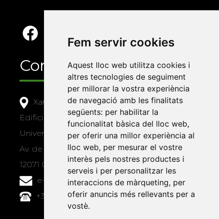
Fem servir cookies
Contacte
Aquest lloc web utilitza cookies i
altres tecnologies de seguiment
per millorar la vostra experiència
de navegació amb les finalitats
Xarxa Vives d'Universitats
següents:
per habilitar la
Edifici Àgora
funcionalitat bàsica del lloc web
,
Universitat Jaume I, local 10
per oferir una millor experiència al
lloc web
,
per mesurar el vostre
Av. de Vicent Sos Baynat, s/n
interès pels nostres productes i
12071 Castelló de la Plana
serveis i per personalitzar les
e-buc@vives.org
interaccions de màrqueting
,
per
oferir anuncis més rellevants per a
+34 964 72 89 93
vostè
.