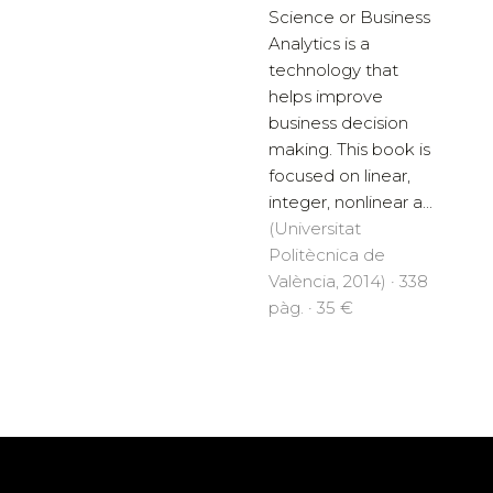
Science or Business
Analytics is a
technology that
helps improve
business decision
making. This book is
focused on linear,
integer, nonlinear a...
(Universitat
Politècnica de
València, 2014) · 338
pàg. · 35 €