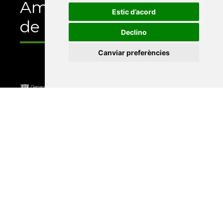
Amb el suport
Estic d’acord
de
Declino
Canviar preferències
Universitat Abat Oliba CEU
•
Universitat d'Alacant
•
Universitat d'Andorra
•
Universitat Autònoma de
Barcelona
•
Universitat de Barcelona
•
Universitat
CEU Cardenal Herrera
•
Universitat de Girona
•
Universitat de les Illes Balears
•
Universitat