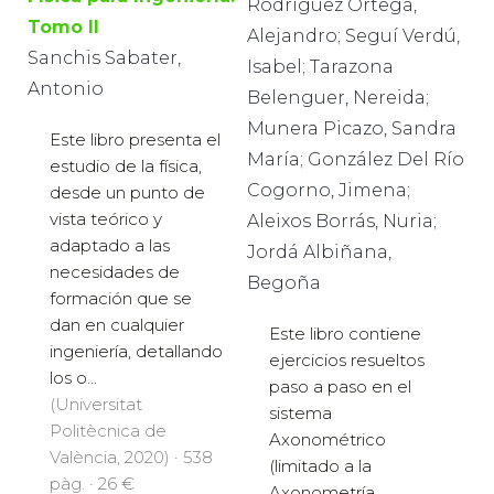
Rodríguez Ortega,
Tomo II
Alejandro; Seguí Verdú,
Sanchis Sabater,
Isabel; Tarazona
Antonio
Belenguer, Nereida;
Munera Picazo, Sandra
Este libro presenta el
María; González Del Río
estudio de la física,
Cogorno, Jimena;
desde un punto de
vista teórico y
Aleixos Borrás, Nuria;
adaptado a las
Jordá Albiñana,
necesidades de
Begoña
formación que se
dan en cualquier
Este libro contiene
ingeniería, detallando
ejercicios resueltos
los o...
paso a paso en el
(Universitat
sistema
Politècnica de
Axonométrico
València, 2020) · 538
(limitado a la
pàg. · 26 €
Axonometría