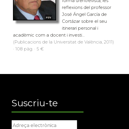
forma d'entrevista, les
reflexions del professor
José Ángel García de
Cortázar sobre el seu
itinerari personal i
acadèmic com a docent i investi...
(Publicacions de la Universitat de València, 2011)
· 108 pàg. · 5 €
Suscriu-te