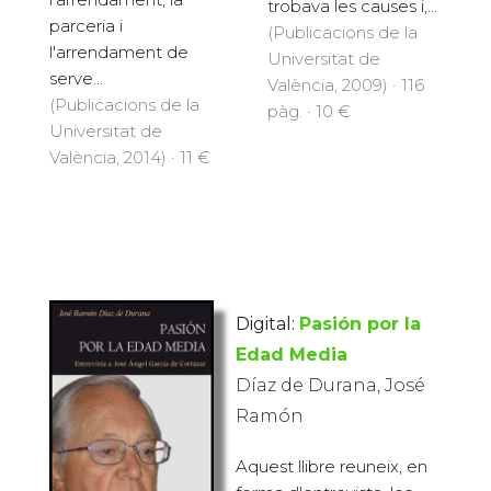
trobava les causes i,...
parceria i
(Publicacions de la
l'arrendament de
Universitat de
serve...
València, 2009) · 116
(Publicacions de la
pàg. · 10 €
Universitat de
València, 2014) · 11 €
Digital:
Pasión por la
Edad Media
Díaz de Durana, José
Ramón
Aquest llibre reuneix, en