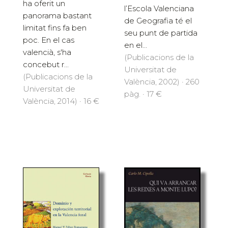
ha oferit un
l’Escola Valenciana
panorama bastant
de Geografia té el
limitat fins fa ben
seu punt de partida
poc. En el cas
en el...
valencià, s'ha
(Publicacions de la
concebut r...
Universitat de
(Publicacions de la
València, 2002) · 260
Universitat de
pàg. · 17 €
València, 2014) · 16 €