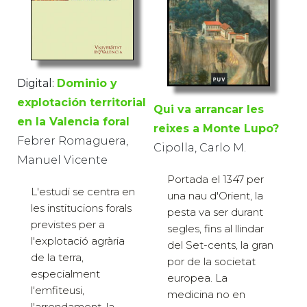
Digital:
Dominio y
explotación territorial
Qui va arrancar les
en la Valencia foral
reixes a Monte Lupo?
Febrer Romaguera,
Cipolla, Carlo M.
Manuel Vicente
Portada el 1347 per
L'estudi se centra en
una nau d'Orient, la
les institucions forals
pesta va ser durant
previstes per a
segles, fins al llindar
l'explotació agrària
del Set-cents, la gran
de la terra,
por de la societat
especialment
europea. La
l'emfiteusi,
medicina no en
l'arrendament, la