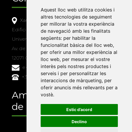
Aquest lloc web utilitza cookies i
altres tecnologies de seguiment
Xarxa Vives d'Universitats
per millorar la vostra experiència
Edifici Àgora
de navegació amb les finalitats
següents:
per habilitar la
Universitat Jaume I, local 10
funcionalitat bàsica del lloc web
,
Av. de Vicent Sos Baynat, s/n
per oferir una millor experiència al
12071 Castelló de la Plana
lloc web
,
per mesurar el vostre
interès pels nostres productes i
e-buc@vives.org
serveis i per personalitzar les
+34 964 72 89 93
interaccions de màrqueting
,
per
oferir anuncis més rellevants per a
Amb el suport
vostè
.
de
Estic d’acord
Declino